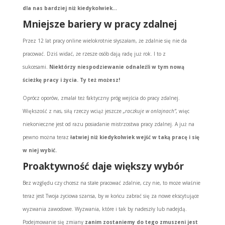
dla nas bardziej niż kiedykolwiek…
Mniejsze bariery w pracy zdalnej
Przez 12 lat pracy online wielokrotnie słyszałam, że zdalnie się nie da
pracować. Dziś widać, że rzesze osób dają radę już rok. I to z
sukcesami.
Niektórzy niespodziewanie odnaleźli w tym nową
ścieżkę pracy i życia. Ty też możesz!
Oprócz oporów, zmalał też faktyczny próg wejścia do pracy zdalnej.
Większość z nas, siłą rzeczy wciąż jeszcze
„raczkuje w onlajnach”
, więc
niekonieczne jest od razu posiadanie mistrzostwa pracy zdalnej. A już na
pewno można teraz
łatwiej niż kiedykolwiek wejść w taką pracę i się
w niej wybić.
Proaktywność daje większy wybór
Bez względu czy chcesz na stałe pracować zdalnie, czy nie, to może właśnie
teraz jest Twoja życiowa szansa, by w końcu zabrać się za nowe ekscytujące
wyzwania zawodowe. Wyzwania, które i tak by nadeszły lub nadejdą.
Podejmowanie się zmiany
zanim zostaniemy do tego zmuszeni jest