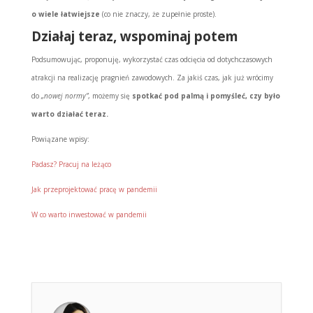
o wiele łatwiejsze
(co nie znaczy, że zupełnie proste).
Działaj teraz, wspominaj potem
Podsumowując, proponuję, wykorzystać czas odcięcia od dotychczasowych
atrakcji na realizację pragnień zawodowych. Za jakiś czas, jak już wrócimy
do
„nowej normy”
, możemy się
spotkać pod palmą i pomyśleć, czy było
warto działać teraz.
Powiązane wpisy:
Padasz? Pracuj na leżąco
Jak przeprojektować pracę w pandemii
W co warto inwestować w pandemii