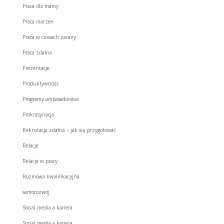
Praca dla mamy
Praca marzeń
Praca w czasach zarazy
Praca zdalna
Prezentacje
Produktywność
Programy ambasadorskie
Prokrasynacja
Rekrutacja zdalna – jak się przygotować
Relacje
Relacje w pracy
Rozmowa kwalifikacyjna
samorozwój
Social media a kariera
Social media a kariera