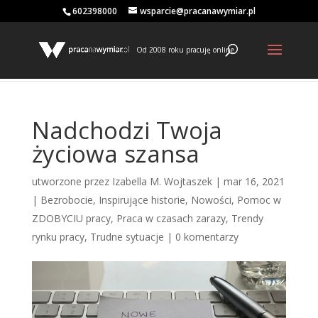
602398000
wsparcie@pracanawymiar.pl
Od 2008 roku pracuję online
Nadchodzi Twoja
życiowa szansa
utworzone przez
Izabella M. Wojtaszek
|
mar 16, 2021
|
Bezrobocie
,
Inspirujące historie
,
Nowości
,
Pomoc w
ZDOBYCIU pracy
,
Praca w czasach zarazy
,
Trendy
rynku pracy
,
Trudne sytuacje
|
0 komentarzy