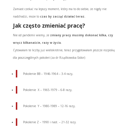
Zamiast czekać na lepszy moment, który ma to do siebie, że nigdy nie
nadchodzi, może to
czas by zacząć działać teraz.
Jak często zmieniać pracę?
Nie od pandemii wiemy, że
zmiany pracy musimy dokonać kilka, czy
wręcz kilkanaście, razy w życiu
.
Cytowałam te liczby już wielokrotnie, teraz przygotowałam jeszcze rozpiskę
dla poszczególnych pokoleń (za dr Rządkowska-Sidor):
Pokolenie BB – 1946-1964 – 3-4 razy,
Pokolenie X – 1965-1979 – 6-8 razy,
Pokolenie Y – 1980-1989 – 12-16 razy,
Pokolenie Z – 1990 i nast. – 21-32 razy.