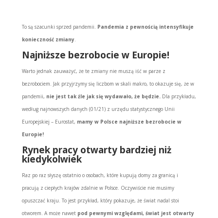
To są szacunki sprzed pandemii.
Pandemia z pewnością intensyfikuje
konieczność zmiany
.
Najniższe bezrobocie w Europie!
Warto jednak zauważyć, że te zmiany nie muszą iść w parze z
bezrobociem. Jak przyjrzymy się liczbom w skali makro, to okazuje się, że w
pandemii,
nie jest tak źle jak się wydawało, że będzie.
Dla przykładu,
według najnowszych danych (01/21) z urzędu statystycznego Unii
Europejskiej – Eurostat,
mamy w Polsce najniższe bezrobocie w
Europie!
Rynek pracy otwarty bardziej niż
kiedykolwiek
Raz po raz słyszę ostatnio o osobach, które kupują domy za granicą i
pracują z ciepłych krajów zdalnie w Polsce. Oczywiście nie musimy
opuszczać kraju. To jest przykład, który pokazuje, że świat nadal stoi
otworem. A może nawet
pod pewnymi względami, świat jest otwarty