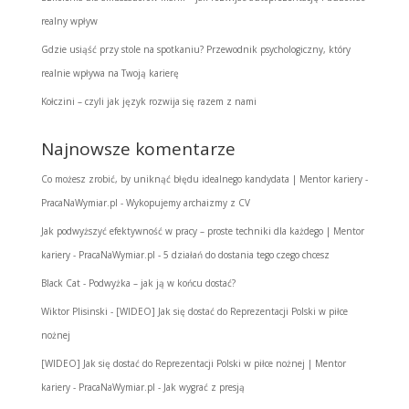
realny wpływ
Gdzie usiąść przy stole na spotkaniu? Przewodnik psychologiczny, który
realnie wpływa na Twoją karierę
Kołczini – czyli jak język rozwija się razem z nami
Najnowsze komentarze
Co możesz zrobić, by uniknąć błędu idealnego kandydata | Mentor kariery -
PracaNaWymiar.pl
-
Wykopujemy archaizmy z CV
Jak podwyższyć efektywność w pracy – proste techniki dla każdego | Mentor
kariery - PracaNaWymiar.pl
-
5 działań do dostania tego czego chcesz
Black Cat
-
Podwyżka – jak ją w końcu dostać?
Wiktor Plisinski
-
[WIDEO] Jak się dostać do Reprezentacji Polski w piłce
nożnej
[WIDEO] Jak się dostać do Reprezentacji Polski w piłce nożnej | Mentor
kariery - PracaNaWymiar.pl
-
Jak wygrać z presją