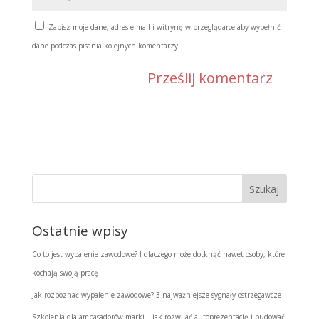
Zapisz moje dane, adres e-mail i witrynę w przeglądarce aby wypełnić
dane podczas pisania kolejnych komentarzy.
Ostatnie wpisy
Co to jest wypalenie zawodowe? I dlaczego może dotknąć nawet osoby, które
kochają swoją pracę
Jak rozpoznać wypalenie zawodowe? 3 najważniejsze sygnały ostrzegawcze
Szkolenia dla ambasadorów marki – jak rozwijać autoprezentację i budować