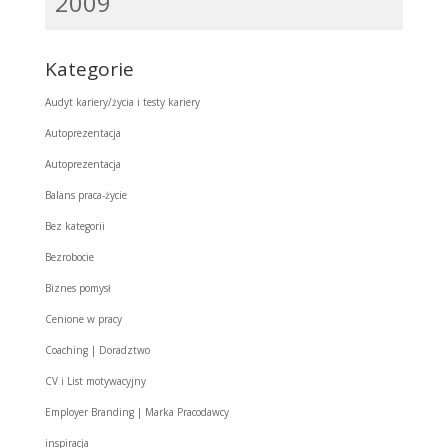
2009
Kategorie
Audyt kariery/życia i testy kariery
Autoprezentacja
Autoprezentacja
Balans praca-życie
Bez kategorii
Bezrobocie
Biznes pomysł
Cenione w pracy
Coaching | Doradztwo
CV i List motywacyjny
Employer Branding | Marka Pracodawcy
inspiracja