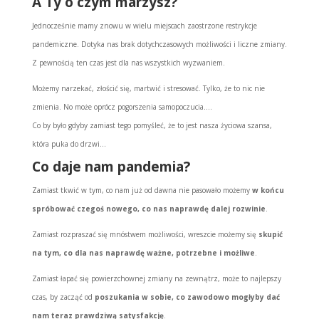
A Ty o czym marzysz?
Jednocześnie mamy znowu w wielu miejscach zaostrzone restrykcje
pandemiczne.
Dotyka nas brak dotychczasowych możliwości i liczne zmiany.
Z pewnością ten czas jest dla nas wszystkich wyzwaniem.
Możemy narzekać, złościć się, martwić i stresować. Tylko, że to nic nie
zmienia. No może oprócz pogorszenia samopoczucia….
Co by było gdyby zamiast tego pomyśleć, że to jest nasza życiowa szansa,
która puka do drzwi…
Co daje nam pandemia?
Zamiast tkwić w tym, co nam już od dawna nie pasowało możemy
w końcu
spróbować czegoś nowego, co nas naprawdę dalej rozwinie
.
Zamiast rozpraszać się mnóstwem możliwości, wreszcie możemy się
skupić
na tym, co dla nas naprawdę ważne, potrzebne i możliwe
.
Zamiast łapać się powierzchownej zmiany na zewnątrz, może to najlepszy
czas, by zacząć od
poszukania w sobie, co zawodowo mogłyby dać
nam teraz prawdziwą satysfakcję
.