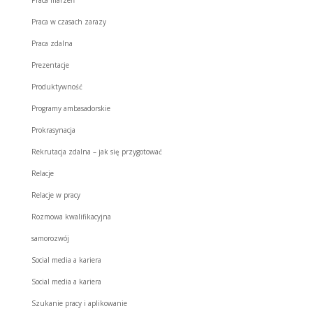
Praca w czasach zarazy
Praca zdalna
Prezentacje
Produktywność
Programy ambasadorskie
Prokrasynacja
Rekrutacja zdalna – jak się przygotować
Relacje
Relacje w pracy
Rozmowa kwalifikacyjna
samorozwój
Social media a kariera
Social media a kariera
Szukanie pracy i aplikowanie