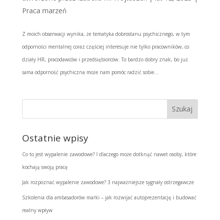
Praca marzeń
Z moich obserwacji wynika, że tematyka dobrostanu psychicznego, w tym
odporności mentalnej coraz częściej interesuje nie tylko pracowników, co
działy HR, pracodawców i przedsiębiorców. To bardzo dobry znak, bo już
sama odporność psychiczna może nam pomóc radzić sobie...
Ostatnie wpisy
Co to jest wypalenie zawodowe? I dlaczego może dotknąć nawet osoby, które
kochają swoją pracę
Jak rozpoznać wypalenie zawodowe? 3 najważniejsze sygnały ostrzegawcze
Szkolenia dla ambasadorów marki – jak rozwijać autoprezentację i budować
realny wpływ