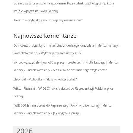
Gdzie usiąść przy stole na spotkaniu? Przewodnik psychologiczny, który
realnie wpływa na Twoją karierę
Kołczini – czyli jak język rozwija się razem z nami
Najnowsze komentarze
Co możesz zrobić, by uniknąć błędu idealnego kandydata | Mentor kariery -
PracaNaWymiar.pl
-
Wykopujemy archaizmy z CV
Jak podwyższyć efektywność w pracy – proste techniki dla każdego | Mentor
kariery - PracaNaWymiar.pl
-
5 działań do dostania tego czego chcesz
Black Cat
-
Podwyżka – jak ją w końcu dostać?
Wiktor Plisinski
-
[WIDEO] Jak się dostać do Reprezentacji Polski w piłce
nożnej
[WIDEO] Jak się dostać do Reprezentacji Polski w piłce nożnej | Mentor
kariery - PracaNaWymiar.pl
-
Jak wygrać z presją
2026