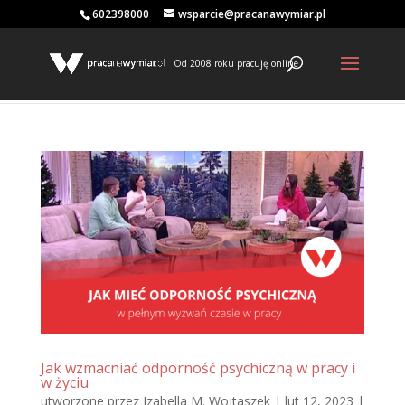
602398000
wsparcie@pracanawymiar.pl
Od 2008 roku pracuję online
Jak wzmacniać odporność psychiczną w pracy i
w życiu
utworzone przez
Izabella M. Wojtaszek
|
lut 12, 2023
|