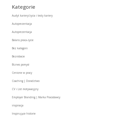
Kategorie
Audyt kariery/życia i testy kariery
Autoprezentacja
Autoprezentacja
Balans praca-życie
Bez kategorii
Bezrobocie
Biznes pomysł
Cenione w pracy
Coaching | Doradztwo
CV i List motywacyjny
Employer Branding | Marka Pracodawcy
inspiracja
Inspirujące historie