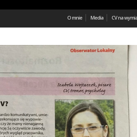
O mnie
Media
CV na wymi