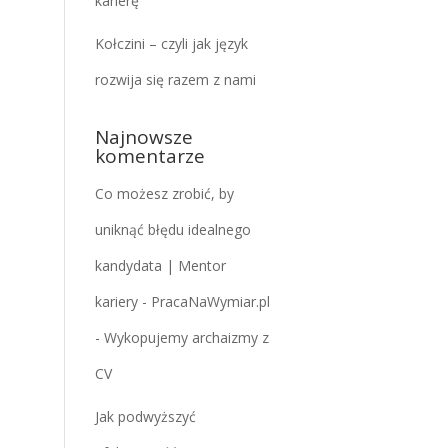
karierę
Kołczini – czyli jak język
rozwija się razem z nami
Najnowsze
komentarze
Co możesz zrobić, by
uniknąć błędu idealnego
kandydata | Mentor
kariery - PracaNaWymiar.pl
-
Wykopujemy archaizmy z
CV
Jak podwyższyć