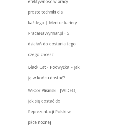
efektywność w pracy –
proste techniki dla
każdego | Mentor kariery -
PracaNaWymiar.pl
-
5
działań do dostania tego
czego chcesz
Black Cat
-
Podwyżka – jak
ją w końcu dostać?
Wiktor Plisinski
-
[WIDEO]
Jak się dostać do
Reprezentacji Polski w
piłce nożnej