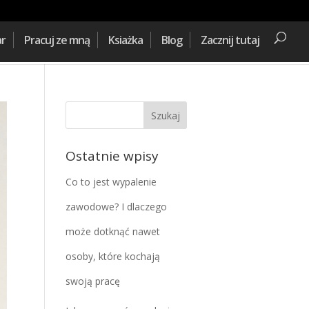
ar
Pracuj ze mną
Ksiażka
Blog
Zacznij tutaj
Ostatnie wpisy
Co to jest wypalenie
zawodowe? I dlaczego
może dotknąć nawet
osoby, które kochają
swoją pracę