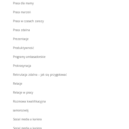
Praca dla mamy
Praca marzeń
Praca w czasach zarazy
Praca zdalna
Prezentacje
Produktywność
Programy ambasadorskie
Prokrasynacja
Rekrutacja zdalna – jak się przygotować
Relacje
Relacje w pracy
Rozmowa kwalifikacyjna
samorozwój
Social media a kariera
Social media a kariera