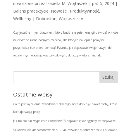
utworzone przez
Izabella M. Wojtaszek
|
paź 5, 2024
|
Balans praca-życie
,
Nowości
,
Produktywność
,
Wellbeing | Dobrostan
,
Wojtaszek.tv
Czy jesteś rannym ptaszkiem, który budzi się pełen energii o świcie? A może
należysz do grona nocnych marków, dla których najlepsze pomysły
przychodzą tuż przed północą? Pytanie, jak dopasować swoje nawyki do
codziennych obowiązków zawodowych, dotyczy wielu z nas. Jak...
Ostatnie wpisy
Co to jest wypalenie zawodowe? I dlaczego może dotknąć nawet osoby, które
kochają swoją pracę
Jak rozpoznać wypalenie zawodowe? 3 najważniejsze sygnały ostrzegawcze
Szkolenia dla ambasadorów marki – jak rozwijać autoprezentację i budować