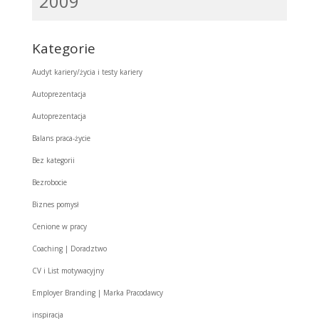
2009
Kategorie
Audyt kariery/życia i testy kariery
Autoprezentacja
Autoprezentacja
Balans praca-życie
Bez kategorii
Bezrobocie
Biznes pomysł
Cenione w pracy
Coaching | Doradztwo
CV i List motywacyjny
Employer Branding | Marka Pracodawcy
inspiracja