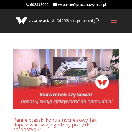
602398000
wsparcie@pracanawymiar.pl
Od 2008 roku pracuję online
Ranne ptaszki kontra nocne sowy: Jak
dopasować swoje godziny pracy do
chronotypu?