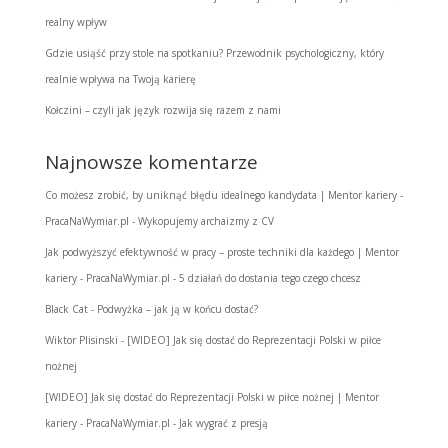
realny wpływ
Gdzie usiąść przy stole na spotkaniu? Przewodnik psychologiczny, który
realnie wpływa na Twoją karierę
Kołczini – czyli jak język rozwija się razem z nami
Najnowsze komentarze
Co możesz zrobić, by uniknąć błędu idealnego kandydata | Mentor kariery -
PracaNaWymiar.pl
-
Wykopujemy archaizmy z CV
Jak podwyższyć efektywność w pracy – proste techniki dla każdego | Mentor
kariery - PracaNaWymiar.pl
-
5 działań do dostania tego czego chcesz
Black Cat
-
Podwyżka – jak ją w końcu dostać?
Wiktor Plisinski
-
[WIDEO] Jak się dostać do Reprezentacji Polski w piłce
nożnej
[WIDEO] Jak się dostać do Reprezentacji Polski w piłce nożnej | Mentor
kariery - PracaNaWymiar.pl
-
Jak wygrać z presją