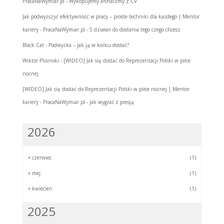
PracaNaWymiar.pl
-
Wykopujemy archaizmy z CV
Jak podwyższyć efektywność w pracy – proste techniki dla każdego | Mentor
kariery - PracaNaWymiar.pl
-
5 działań do dostania tego czego chcesz
Black Cat
-
Podwyżka – jak ją w końcu dostać?
Wiktor Plisinski
-
[WIDEO] Jak się dostać do Reprezentacji Polski w piłce
nożnej
[WIDEO] Jak się dostać do Reprezentacji Polski w piłce nożnej | Mentor
kariery - PracaNaWymiar.pl
-
Jak wygrać z presją
2026
+
czerwiec
(1)
+
maj
(1)
+
kwiecień
(1)
2025