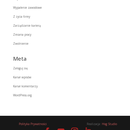
Wypalenie zawodowe
Z życia firmy
Zarządzanie karierą
Zmiana pracy
Zwolnienie
Meta
Zaloguj się
Kanał wpisów
Kanał komentarzy
WordPress.org
Polityka Prywatności
Realizacja:
Hog Studio