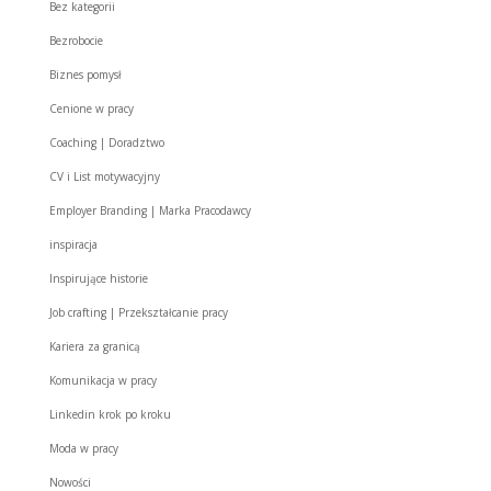
Bez kategorii
Bezrobocie
Biznes pomysł
Cenione w pracy
Coaching | Doradztwo
CV i List motywacyjny
Employer Branding | Marka Pracodawcy
inspiracja
Inspirujące historie
Job crafting | Przekształcanie pracy
Kariera za granicą
Komunikacja w pracy
Linkedin krok po kroku
Moda w pracy
Nowości