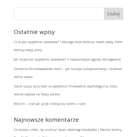
Ostatnie wpisy
Co to jest wypalenie zawodowe? I dlaczego może dotknąć nawet osoby, które
kochają swoją pracę
Jak rozpoznać wypalenie zawodowe? 3 najważniejsze sygnały ostrzegawcze
Szkolenia dla ambasadorów marki – jak rozwijać autoprezentację i budować
realny wpływ
Gdzie usiąść przy stole na spotkaniu? Przewodnik psychologiczny, który
realnie wpływa na Twoją karierę
Kołczini – czyli jak język rozwija się razem z nami
Najnowsze komentarze
Co możesz zrobić, by uniknąć błędu idealnego kandydata | Mentor kariery -