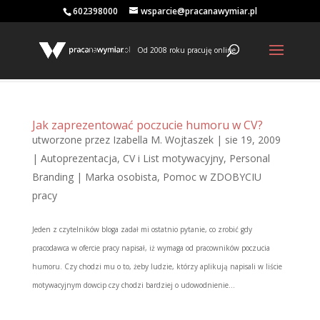
602398000
wsparcie@pracanawymiar.pl
Od 2008 roku pracuję online
Jak zaprezentować poczucie humoru w CV?
utworzone przez
Izabella M. Wojtaszek
|
sie 19, 2009
|
Autoprezentacja
,
CV i List motywacyjny
,
Personal
Branding | Marka osobista
,
Pomoc w ZDOBYCIU
pracy
Jeden z czytelników bloga zadał mi ostatnio pytanie, co zrobić gdy
pracodawca w ofercie pracy napisał, iż wymaga od pracowników poczucia
humoru. Czy chodzi mu o to, żeby ludzie, którzy aplikują napisali w liście
motywacyjnym dowcip czy chodzi bardziej o udowodnienie...