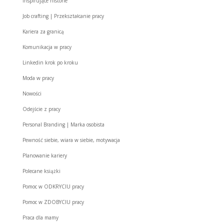
Inspirujące historie
Job crafting | Przekształcanie pracy
Kariera za granicą
Komunikacja w pracy
Linkedin krok po kroku
Moda w pracy
Nowości
Odejście z pracy
Personal Branding | Marka osobista
Pewność siebie, wiara w siebie, motywacja
Planowanie kariery
Polecane książki
Pomoc w ODKRYCIU pracy
Pomoc w ZDOBYCIU pracy
Praca dla mamy