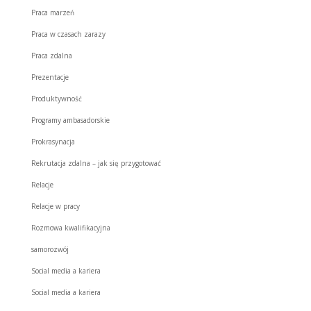
Praca marzeń
Praca w czasach zarazy
Praca zdalna
Prezentacje
Produktywność
Programy ambasadorskie
Prokrasynacja
Rekrutacja zdalna – jak się przygotować
Relacje
Relacje w pracy
Rozmowa kwalifikacyjna
samorozwój
Social media a kariera
Social media a kariera