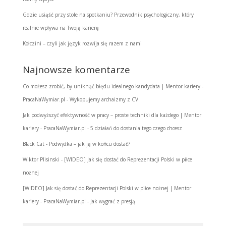
Gdzie usiąść przy stole na spotkaniu? Przewodnik psychologiczny, który
realnie wpływa na Twoją karierę
Kołczini – czyli jak język rozwija się razem z nami
Najnowsze komentarze
Co możesz zrobić, by uniknąć błędu idealnego kandydata | Mentor kariery -
PracaNaWymiar.pl
-
Wykopujemy archaizmy z CV
Jak podwyższyć efektywność w pracy – proste techniki dla każdego | Mentor
kariery - PracaNaWymiar.pl
-
5 działań do dostania tego czego chcesz
Black Cat
-
Podwyżka – jak ją w końcu dostać?
Wiktor Plisinski
-
[WIDEO] Jak się dostać do Reprezentacji Polski w piłce
nożnej
[WIDEO] Jak się dostać do Reprezentacji Polski w piłce nożnej | Mentor
kariery - PracaNaWymiar.pl
-
Jak wygrać z presją