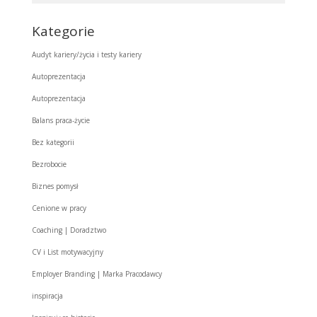
Kategorie
Audyt kariery/życia i testy kariery
Autoprezentacja
Autoprezentacja
Balans praca-życie
Bez kategorii
Bezrobocie
Biznes pomysł
Cenione w pracy
Coaching | Doradztwo
CV i List motywacyjny
Employer Branding | Marka Pracodawcy
inspiracja