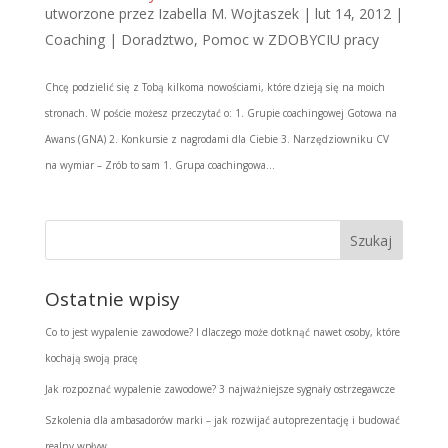
utworzone przez
Izabella M. Wojtaszek
|
lut 14, 2012
|
Coaching | Doradztwo
,
Pomoc w ZDOBYCIU pracy
Chcę podzielić się z Tobą kilkoma nowościami, które dzieją się na moich
stronach. W poście możesz przeczytać o: 1. Grupie coachingowej Gotowa na
Awans (GNA) 2. Konkursie z nagrodami dla Ciebie 3. Narzędziowniku CV
na wymiar – Zrób to sam 1. Grupa coachingowa...
Ostatnie wpisy
Co to jest wypalenie zawodowe? I dlaczego może dotknąć nawet osoby, które
kochają swoją pracę
Jak rozpoznać wypalenie zawodowe? 3 najważniejsze sygnały ostrzegawcze
Szkolenia dla ambasadorów marki – jak rozwijać autoprezentację i budować
realny wpływ