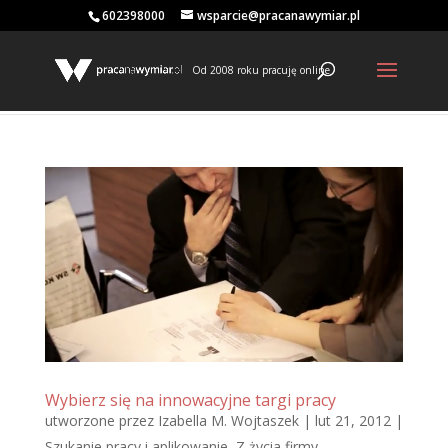
602398000
wsparcie@pracanawymiar.pl
Od 2008 roku pracuję online
Wybierz się na innowacyjne targi pracy
utworzone przez
Izabella M. Wojtaszek
|
lut 21, 2012
|
Szukanie pracy i aplikowanie
,
Z życia firmy