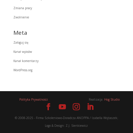
Zmiana pracy
Zwolnienie
Meta
Zaloguj się
Kanał wpisów
Kanał komentarzy
WordPress.org
Polityka Prywatności
Realizacja:
Hog Studio
© 2008-2025 - Firma Szkoleniowo-Doradcza ANOPPA / Izabella Wojtaszek;
Logo & Design: Z.J. Sienkiewicz