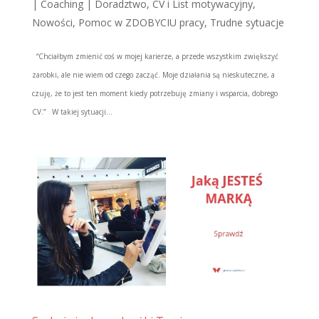
|
Coaching | Doradztwo
,
CV i List motywacyjny
,
Nowości
,
Pomoc w ZDOBYCIU pracy
,
Trudne sytuacje
“Chciałbym zmienić coś w mojej karierze, a przede wszystkim zwiększyć
zarobki, ale nie wiem od czego zacząć. Moje działania są nieskuteczne, a
czuję, że to jest ten moment kiedy potrzebuję zmiany i wsparcia, dobrego
CV.” W takiej sytuacji...