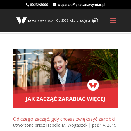
602398000
wsparcie@pracanawymiar.pl
Od 2008 roku pracuję online
Od czego zacząć, gdy chcesz zwiększyć zarobki
utworzone przez
Izabella M. Wojtaszek
|
paź 14, 2019