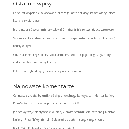
Ostatnie wpisy
Co to jest wypalenie zawodowe? I dlaczego może dotknąć nawet osoby, które
kochają swoją pracę
Jak rozpoznać wypalenie zawodowe? 3 najważniejsze sygnały ostrzegawcze
Szkolenia dla ambasadorów marki – jak rozwijać autoprezentację i budować
realny wpływ
Gdzie usiąść przy stole na spotkaniu? Przewodnik psychologiczny, który
realnie wpływa na Twoją karierę
Kołczini – czyli jak język rozwija się razem z nami
Najnowsze komentarze
Co możesz zrobić, by uniknąć błędu idealnego kandydata | Mentor kariery -
PracaNaWymiar.pl
-
Wykopujemy archaizmy z CV
Jak podwyższyć efektywność w pracy – proste techniki dla każdego | Mentor
kariery - PracaNaWymiar.pl
-
5 działań do dostania tego czego chcesz
Black Cat
-
Podwyżka – jak ją w końcu dostać?