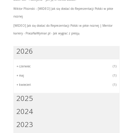
Wiktor Plisinski
-
[WIDEO] Jak się dostać do Reprezentacji Polski w piłce
nożnej
[WIDEO] Jak się dostać do Reprezentacji Polski w piłce nożnej | Mentor
kariery - PracaNaWymiar.pl
-
Jak wygrać z presją
2026
+
czerwiec
(1)
+
maj
(1)
+
kwiecień
(1)
2025
2024
2023