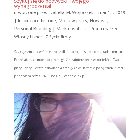
Szykuj się do podwyżki Twojego
wynagrodzenia!
utworzone przez
Izabella M. Wojtaszek
|
mar 15, 2019
|
Inspirujące historie
,
Moda w pracy
,
Nowości
,
Personal Branding | Marka osobista
,
Praca marzeń
,
Własny biznes
,
Z życia firmy
Szykuję zmiany w firmie i robię dla inspiracji research o markach premium.
Pomyślałam, że moje sposoby mogą Cię zainteresować w kontekście Twojej
pracy i płacy. Ostatnio dowiedziałam się, że w Hermesie jedną torebkę robi
jedna osoba przez 18-25 godzin. Podobnie jak ja...