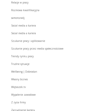
Relacje w pracy
Rozmowa kwalifikacyjna
samorozwój
Social media a kariera
Social media a kariera
Szukanie pracy i aplikowanie
Szukanie pracy przez media społecznościowe
Trendy rynku pracy
Trudne sytuacje
Wellbeing | Dobrostan
Własny biznes
Wojtaszek.tv
Wypalenie zawodowe
Z życia firmy
Zarządzanie karierą