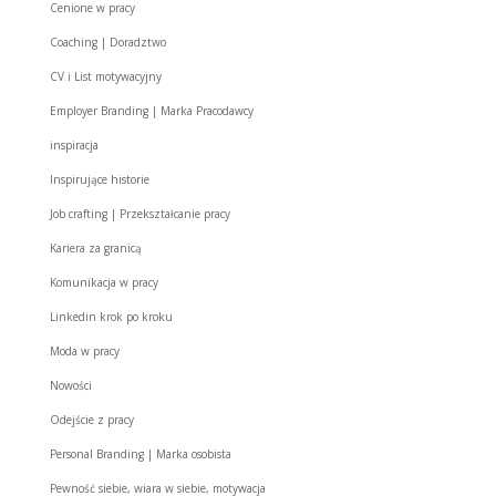
Cenione w pracy
Coaching | Doradztwo
CV i List motywacyjny
Employer Branding | Marka Pracodawcy
inspiracja
Inspirujące historie
Job crafting | Przekształcanie pracy
Kariera za granicą
Komunikacja w pracy
Linkedin krok po kroku
Moda w pracy
Nowości
Odejście z pracy
Personal Branding | Marka osobista
Pewność siebie, wiara w siebie, motywacja