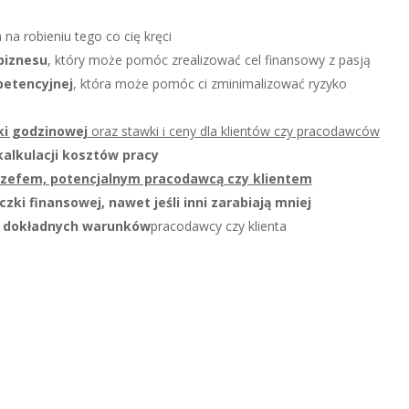
 na robieniu tego co cię kręci
biznesu
, który może pomóc zrealizować cel finansowy z pasją
petencyjnej
, która może pomóc ci zminimalizować ryzyko
ki godzinowej
oraz stawki i ceny dla klientów czy pracodawców
alkulacji kosztów pracy
 szefem, potencjalnym pracodawcą czy klientem
ki finansowej, nawet jeśli inni zarabiają mniej
z dokładnych warunków
pracodawcy czy klienta