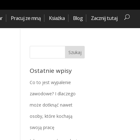
ar
Pracuj ze mną
Ksiażka
Blog
Zacznij tutaj
Ostatnie wpisy
Co to jest wypalenie
zawodowe? I dlaczego
może dotknąć nawet
osoby, które kochają
swoją pracę