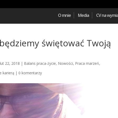
O mnie
Media
CV na wymi
 będziemy świętować Twoją
lut 22, 2018
|
Balans praca-życie
,
Nowości
,
Praca marzeń
,
e karierą
|
0 komentarzy