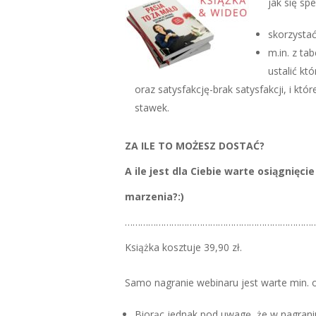
jak się spe
skorzystać
m.in. z tab
ustalić kt
oraz satysfakcję-brak satysfakcji, i kt
stawek.
ZA ILE TO MOŻESZ DOSTAĆ?
A ile jest dla Ciebie warte osiągnięci
marzenia?:)
…………………………
…………………………
…………
Książka kosztuje 39,90 zł.
Samo nagranie webinaru jest warte min. ok
Biorąc jednak pod uwagę, że w nagraniu 