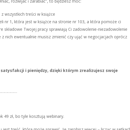
łniać, rozwijać i zarabiać”, to będziesz móc:
 z wszystkich treści w książce
eli nr 1, która jest w książce na stronie nr 103, a która pomoże ci
óre składowe Twojej pracy sprawiają Ci zadowolenie-niezadowolenie
óre z nich ewentualnie musisz zmienić czy ująć w negocjacjach oprócz
e satysfakcji i pieniędzy, dzięki którym zrealizujesz swoje
………………
 49 zł, bo tyle kosztują webinary.
jest treść, która może sprawić, że zarobisz więcej – licząc w setkac