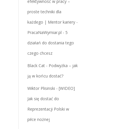
efektywność w pracy –
proste techniki dla
każdego | Mentor kariery -
PracaNaWymiar.pl
-
5
działań do dostania tego
czego chcesz
Black Cat
-
Podwyżka – jak
ją w końcu dostać?
Wiktor Plisinski
-
[WIDEO]
Jak się dostać do
Reprezentacji Polski w
piłce nożnej