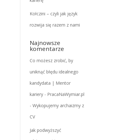
karierę
Kołczini – czyli jak język
rozwija się razem z nami
Najnowsze
komentarze
Co możesz zrobić, by
uniknąć błędu idealnego
kandydata | Mentor
kariery - PracaNaWymiar.pl
-
Wykopujemy archaizmy z
CV
Jak podwyższyć