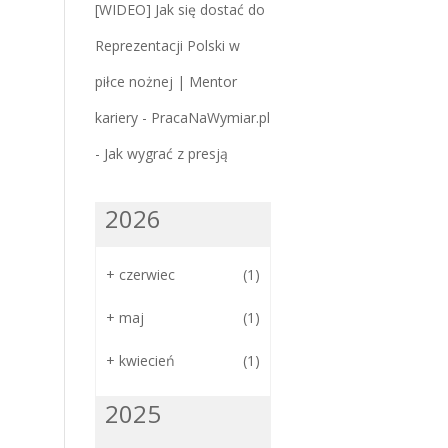
[WIDEO] Jak się dostać do
Reprezentacji Polski w
piłce nożnej | Mentor
kariery - PracaNaWymiar.pl
-
Jak wygrać z presją
2026
+
czerwiec
(1)
+
maj
(1)
+
kwiecień
(1)
2025