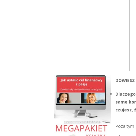
DOWIESZ 
Dlaczego 
same komp
czujesz, 
Poza tym j