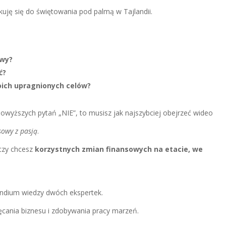
ykuję się do świętowania pod palmą w Tajlandii.
owy?
ć?
woich upragnionych celów?
owyższych pytań „NIE”, to musisz jak najszybciej obejrzeć wideo
sowy z pasją
.
 czy chcesz
korzystnych zmian finansowych na etacie, we
endium wiedzy dwóch ekspertek.
ręcania biznesu i zdobywania pracy marzeń.