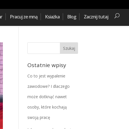
ar
Pracuj ze mną
Ksiażka
Blog
Zacznij tutaj
Ostatnie wpisy
Co to jest wypalenie
zawodowe? I dlaczego
może dotknąć nawet
osoby, które kochają
swoją pracę