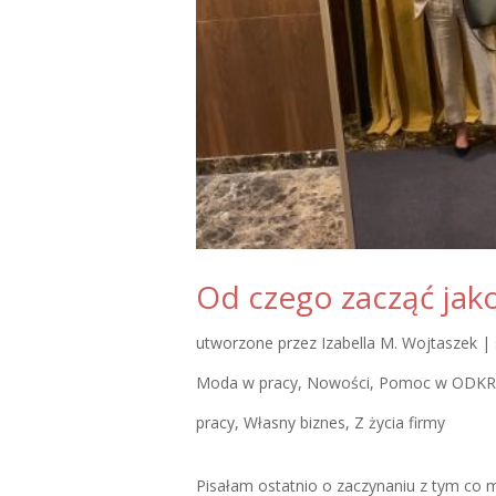
Od czego zacząć jak
utworzone przez
Izabella M. Wojtaszek
|
Moda w pracy
,
Nowości
,
Pomoc w ODKRY
pracy
,
Własny biznes
,
Z życia firmy
Pisałam ostatnio o zaczynaniu z tym co 