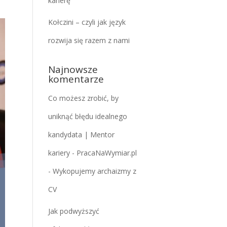
karierę
Kołczini – czyli jak język
rozwija się razem z nami
Najnowsze
komentarze
Co możesz zrobić, by
uniknąć błędu idealnego
kandydata | Mentor
kariery - PracaNaWymiar.pl
-
Wykopujemy archaizmy z
CV
Jak podwyższyć