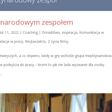
zynarodowym zespołem
lut 11, 2022
|
Coaching | Doradztwo
,
inspiracja
,
Komunikacja w
elacje w pracy
,
Wojtaszek.tv
,
Z życia firmy
atwiejszych, a co dopiero, kiedy w grę wchodzi grupa międzynarodow
e podejścia do pracy – brzmi to jak nie lada wyzwanie dla osoby
..