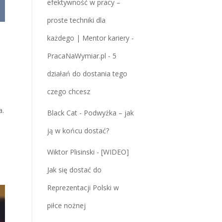
efektywność w pracy –
proste techniki dla
każdego | Mentor kariery -
PracaNaWymiar.pl
-
5
działań do dostania tego
czego chcesz
a.
Black Cat
-
Podwyżka – jak
ją w końcu dostać?
Wiktor Plisinski
-
[WIDEO]
Jak się dostać do
Reprezentacji Polski w
piłce nożnej