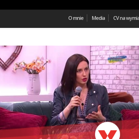
O mnie
Media
CV na wymi