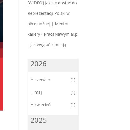
[WIDEO] Jak się dostać do
Reprezentacji Polski w
piłce nożnej | Mentor
kariery - PracaNaWymiar.pl
-
Jak wygrać z presją
2026
+
czerwiec
(1)
+
maj
(1)
+
kwiecień
(1)
2025