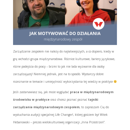
Zarządzanie zespołem nie należy do najłatwiejszych, a co dopiero, kiedy w
grę wchodzi grupa międzynarodowa. Różnice kulturowe, bariery językowe,
różne podejścia do pracy – brzmi to jak nie lada wyzwanie dla osoby
zarządzającej! Niemniej jednak, jest na to sposób. Wystarczy dobre
rozeznanie w temacie i umiejętność wykorzystania tej wiedzy w praktyce
Jeśli
zastanawiasz się, jak może wyglądać
praca w międzynarodowym
środowisku w praktyce
oraz chcesz poznać poznać
tajniki
zarządzania międzynarodowym zespołem
, to zapraszam Cię do
wysłuchania
audycji specjalnej Life Changer!, której gościem był Witek
Hebanowski – prezes wielokulturowej organizacji „Inna Przestrzeń”.