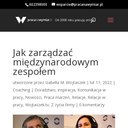
602398000
wsparcie@pracanawymiar.pl
Od 2008 roku pracuję online
Jak zarządzać
międzynarodowym
zespołem
utworzone przez
Izabella M. Wojtaszek
|
lut 11, 2022
|
Coaching | Doradztwo
,
inspiracja
,
Komunikacja w
pracy
,
Nowości
,
Praca marzeń
,
Relacje
,
Relacje w
pracy
,
Wojtaszek.tv
,
Z życia firmy
|
0 komentarzy