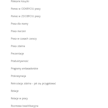
Polecane książki
Pomoc w ODKRYCIU pracy
Pomoc w ZDOBYCIU pracy
Praca dla mamy
Praca marzeń
Praca w czasach zarazy
Praca zdalna
Prezentacje
Produktywność
Programy ambasadorskie
Prokrasynacja
Rekrutacja zdalna – jak się przygotować
Relacje
Relacje w pracy
Rozmowa kwalifikacyjna