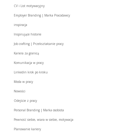
CV i List motywacyjny
Employer Branding | Marka Pracodawcy
inspiracja
Inspirujące historie
Job crafting | Przekształcanie pracy
Kariera za granicą
Komunikacja w pracy
Linkedin krok po kroku
Moda w pracy
Nowości
Odejście z pracy
Personal Branding | Marka osobista
Pewność siebie, wiara w siebie, motywacja
Planowanie kariery