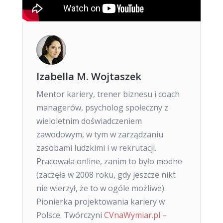
Izabella M. Wojtaszek
Mentor kariery, trener biznesu i coach
managerów, psycholog społeczny z
wieloletnim doświadczeniem
zawodowym, w tym w zarządzaniu
zasobami ludzkimi i w rekrutacji.
Pracowała online, zanim to było modne
(zaczęła w 2008 roku, gdy jeszcze nikt
nie wierzył, że to w ogóle możliwe).
Pionierka projektowania kariery w
Polsce. Twórczyni
CVnaWymiar.pl
–