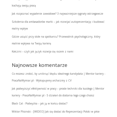
kochają swoją pracę
Jak rozpoznać wypalenie zawodowe? 3 najważniejsze sygnały ostrzegawcze
Szkolenia dla ambasadorów marki – jak rozwijać autoprezentację i budować
realny wpływ
Gdzie usiąść przy stole na spotkaniu? Przewodnik psychologiczny, który
realnie wpływa na Twoją karierę
Kołczini – czyli jak język rozwija się razem z nami
Najnowsze komentarze
Co możesz zrobić, by uniknąć błędu idealnego kandydata | Mentor kariery -
PracaNaWymiar.pl
-
Wykopujemy archaizmy z CV
Jak podwyższyć efektywność w pracy – proste techniki dla każdego | Mentor
kariery - PracaNaWymiar.pl
-
5 działań do dostania tego czego chcesz
Black Cat
-
Podwyżka – jak ją w końcu dostać?
Wiktor Plisinski
-
[WIDEO] Jak się dostać do Reprezentacji Polski w piłce