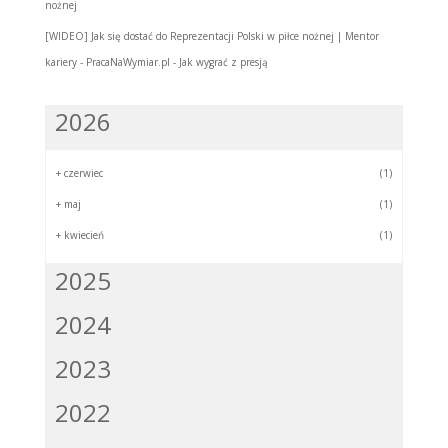
nożnej
[WIDEO] Jak się dostać do Reprezentacji Polski w piłce nożnej | Mentor
kariery - PracaNaWymiar.pl
-
Jak wygrać z presją
2026
+
czerwiec
(1)
+
maj
(1)
+
kwiecień
(1)
2025
2024
2023
2022