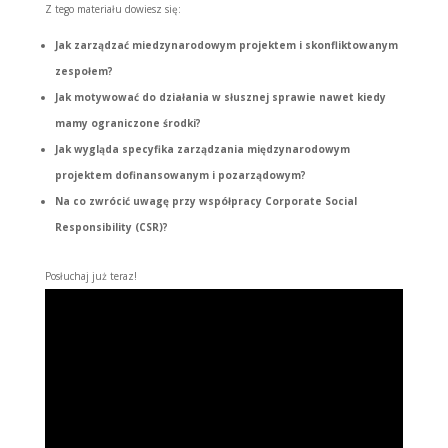
Z tego materiału dowiesz się:
Jak zarządzać miedzynarodowym projektem i
skonfliktowanym
zespołem?
Jak motywować do działania w słusznej sprawie nawet kiedy
mamy ograniczone środki?
Jak wygląda specyfika zarządzania międzynarodowym
projektem dofinansowanym i pozarządowym?
Na co zwrócić uwagę przy współpracy Corporate Social
Responsibility (CSR)?
Posłuchaj już teraz!