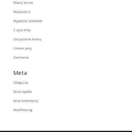
Własny biznes
Wojtaszek.tv
Wypalenie zawodowe
Z życia firmy
Zarządzanie karierą
Zmiana pracy
Zwolnienie
Meta
Zaloguj się
Kanał wpisów
Kanał komentarzy
WordPress.org