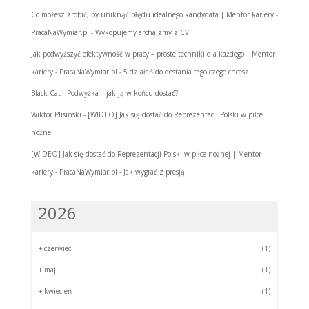
Co możesz zrobić, by uniknąć błędu idealnego kandydata | Mentor kariery -
PracaNaWymiar.pl
-
Wykopujemy archaizmy z CV
Jak podwyższyć efektywność w pracy – proste techniki dla każdego | Mentor
kariery - PracaNaWymiar.pl
-
5 działań do dostania tego czego chcesz
Black Cat
-
Podwyżka – jak ją w końcu dostać?
Wiktor Plisinski
-
[WIDEO] Jak się dostać do Reprezentacji Polski w piłce
nożnej
[WIDEO] Jak się dostać do Reprezentacji Polski w piłce nożnej | Mentor
kariery - PracaNaWymiar.pl
-
Jak wygrać z presją
2026
+
czerwiec
(1)
+
maj
(1)
+
kwiecień
(1)