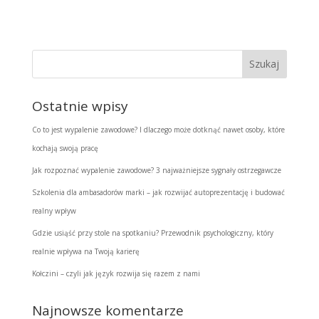
Ostatnie wpisy
Co to jest wypalenie zawodowe? I dlaczego może dotknąć nawet osoby, które
kochają swoją pracę
Jak rozpoznać wypalenie zawodowe? 3 najważniejsze sygnały ostrzegawcze
Szkolenia dla ambasadorów marki – jak rozwijać autoprezentację i budować
realny wpływ
Gdzie usiąść przy stole na spotkaniu? Przewodnik psychologiczny, który
realnie wpływa na Twoją karierę
Kołczini – czyli jak język rozwija się razem z nami
Najnowsze komentarze