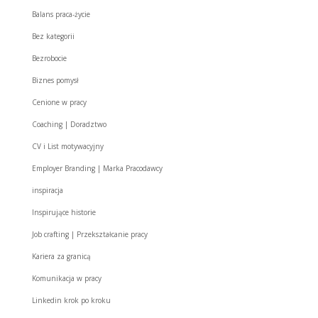
Balans praca-życie
Bez kategorii
Bezrobocie
Biznes pomysł
Cenione w pracy
Coaching | Doradztwo
CV i List motywacyjny
Employer Branding | Marka Pracodawcy
inspiracja
Inspirujące historie
Job crafting | Przekształcanie pracy
Kariera za granicą
Komunikacja w pracy
Linkedin krok po kroku