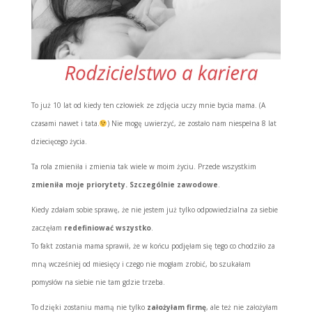
To już 10 lat od kiedy ten człowiek ze zdjęcia uczy mnie bycia mama. (A
czasami nawet i tata.
) Nie mogę uwierzyć, że zostało nam niespełna 8 lat
dziecięcego życia.
Ta rola zmieniła i zmienia tak wiele w moim życiu. Przede wszystkim
zmieniła moje priorytety. Szczególnie zawodowe
.
Kiedy zdałam sobie sprawę, że nie jestem już tylko odpowiedzialna za siebie
zaczęłam
redefiniować wszystko
.
To fakt zostania mama sprawił, że w końcu podjęłam się tego co chodziło za
mną wcześniej od miesięcy i czego nie mogłam zrobić, bo szukałam
pomysłów na siebie nie tam gdzie trzeba.
To dzięki zostaniu mamą nie tylko
założyłam firmę
, ale też nie założyłam