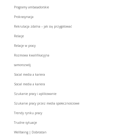
Programy ambasadorskie
Prokrasynacja
Rekrutacja zdalna – jak się przygotować
Relacje
Relacje w pracy
Rozmowa kwalifikacyjna
samorozwój
Social media a kariera
Social media a kariera
Szukanie pracy i aplikowanie
Szukanie pracy przez media społecznościowe
Trendy rynku pracy
Trudne sytuacje
Wellbeing | Dobrostan