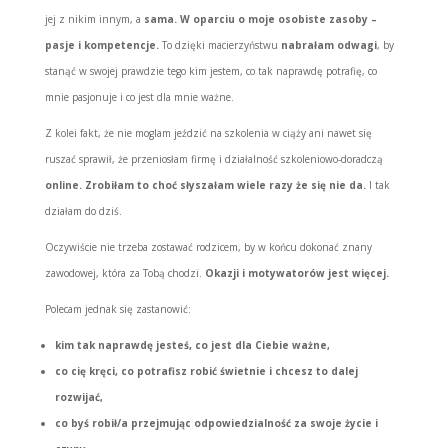
jej z nikim innym, a
sama. W oparciu o moje osobiste zasoby –
pasje i kompetencje.
To dzięki macierzyństwu
nabrałam odwagi
, by
stanąć w swojej prawdzie tego kim jestem, co tak naprawdę potrafię, co
mnie pasjonuje i co jest dla mnie ważne.
Z kolei fakt, że nie moglam jeździć na szkolenia w ciąży ani nawet się
ruszać sprawił, że przeniosłam firmę i działalność szkoleniowo-doradczą
online. Zrobiłam to choć słyszałam wiele razy że się nie da.
I tak
działam do dziś.
Oczywiście nie trzeba zostawać rodzicem, by w końcu dokonać znany
zawodowej, która za Tobą chodzi.
Okazji i motywatorów jest więcej.
Polecam jednak się zastanowić:
kim tak naprawdę jesteś, co jest dla Ciebie ważne,
co cię kręci, co potrafisz robić
świetnie
i chcesz to dalej
rozwijać,
co byś robił/a przejmując odpowiedzialność za swoje życie i