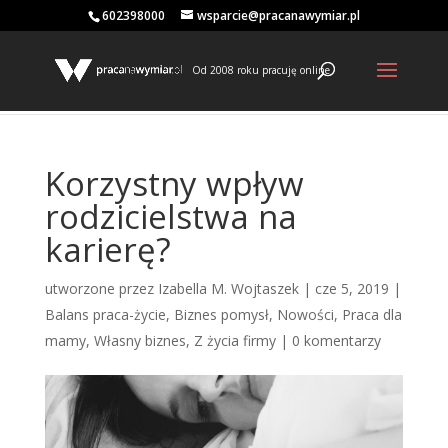
602398000
wsparcie@pracanawymiar.pl
Od 2008 roku pracuję online
Korzystny wpływ
rodzicielstwa na
karierę?
utworzone przez
Izabella M. Wojtaszek
|
cze 5, 2019
|
Balans praca-życie
,
Biznes pomysł
,
Nowości
,
Praca dla
mamy
,
Własny biznes
,
Z życia firmy
|
0 komentarzy