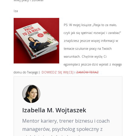
Miłej pracy i zdrowia!
Iza
PS: W mojej książce „Pasja to za mało,
czyli jak się spełniać rozwijać i zarabiać”
znajdziesz jeszcze więcej informacji w
temacie szukanie pracy na Twoich
warunkach. Chętnie wyślę Ci
egzemplarz jeszcze dziś wprost z mojego
domu do Twojego:)
DOWIEDZ SIĘ WIĘCEJ
i
ZAMÓW TERAZ
Izabella M. Wojtaszek
Mentor kariery, trener biznesu i coach
managerów, psycholog społeczny z