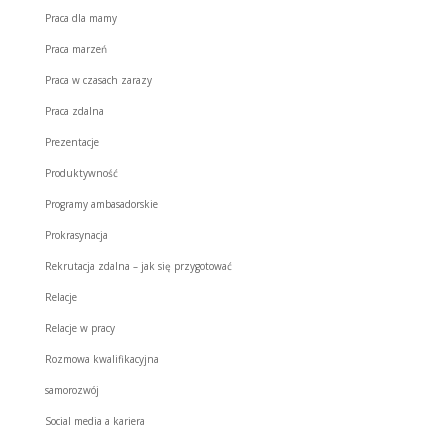
Praca dla mamy
Praca marzeń
Praca w czasach zarazy
Praca zdalna
Prezentacje
Produktywność
Programy ambasadorskie
Prokrasynacja
Rekrutacja zdalna – jak się przygotować
Relacje
Relacje w pracy
Rozmowa kwalifikacyjna
samorozwój
Social media a kariera