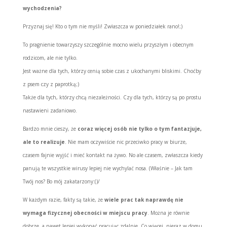
wychodzenia?
Przyznaj się! Kto o tym nie myśli! Zwłaszcza w poniedziałek rano!;)
To pragnienie towarzyszy szczególnie mocno wielu przyszłym i obecnym
rodzicom, ale nie tylko.
Jest ważne dla tych, którzy cenią sobie czas z ukochanymi bliskimi. Choćby
z psem czy z paprotką;)
Także dla tych, którzy chcą niezależności. Czy dla tych, którzy są po prostu
nastawieni zadaniowo.
Bardzo mnie cieszy, że
coraz więcej osób nie tylko o tym fantazjuje,
ale to realizuje
. Nie mam oczywiście nic przeciwko pracy w biurze,
czasem fajnie wyjść i mieć kontakt na żywo. No ale czasem, zwłaszcza kiedy
panują te wszystkie wirusy lepiej nie wychylać nosa. (Właśnie – Jak tam
Twój nos? Bo mój zakatarzony:()/
W każdym razie, fakty są takie, że
wiele prac tak naprawdę nie
wymaga fizycznej obecności w miejscu pracy
. Można je równie
dobrze, a nawet lepiej wykonać pracując zdalnie. Co więcej, nieraz w domu,