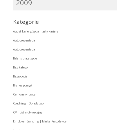
2009
Kategorie
Audyt kariery/życia i testy kariery
Autoprezentacja
Autoprezentacja
Balans praca-życie
Bez kategorii
Bezrobocie
Biznes pomysł
Cenione w pracy
Coaching | Doradztwo
CV i List motywacyjny
Employer Branding | Marka Pracodawcy