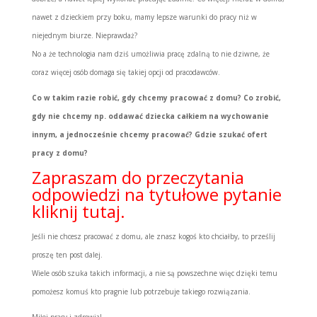
nawet z dzieckiem przy boku, mamy lepsze warunki do pracy niż w
niejednym biurze. Nieprawdaż?
No a że technologia nam dziś umożliwia pracę zdalną to nie dziwne, że
coraz więcej osób domaga się takiej opcji od pracodawców.
Co w takim razie robić, gdy chcemy pracować z domu? Co zrobić,
gdy nie chcemy np. oddawać dziecka całkiem na wychowanie
innym, a jednocześnie chcemy pracować? Gdzie szukać ofert
pracy z domu?
Zapraszam do przeczytania
odpowiedzi na tytułowe pytanie
kliknij tutaj.
Jeśli nie chcesz pracować z domu, ale znasz kogoś kto chciałby, to prześlij
proszę ten post dalej.
Wiele osób szuka takich informacji, a nie są powszechne więc dzięki temu
pomożesz komuś kto pragnie lub potrzebuje takiego rozwiązania.