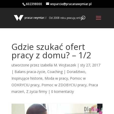
602398000
wsparcie@pracanawymiar.pl
Od 2008 roku pracuję online
Gdzie szukać ofert
pracy z domu? – 1/2
utworzone przez
Izabella M. Wojtaszek
|
sty 27, 2017
|
Balans praca-życie
,
Coaching | Doradztwo
,
Inspirujące historie
,
Moda w pracy
,
Pomoc w
ODKRYCIU pracy
,
Pomoc w ZDOBYCIU pracy
,
Praca
marzeń
,
Z życia firmy
|
0 komentarzy