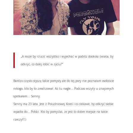
„A może by rzucić wszystko i wyjechać w podróż dookoła świata, by
odkryć, co dalej robić w życiu?”
Bardzo często słyszę takie pomysły ale do tej pory nie poznałam osobiście
nikogo, kto by to zrealizował. Aż tu nagle… Podczas wizyty u znajomych
spotkałam… Senny.
Senny ma 23 lata. Jest z Południowej Korei i co ciekawe, by odkryć siebie
wpadła do… Polski. Kto by pomyślał, że jest to dobre miejsce na takie
rzeczy!?;)