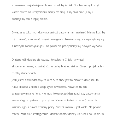
stosunkowo najłatwiejsza dla nas do zdobycia. Wkrótce bierzemy kredyt.
Zaraz potem na utrzymaniu mamy rodzinę. Cały czas pracujemy i
poznajemy coraz lepiej siebie.
Bywa, że w toku tych doświadczeń coś zaczyna nam uwierać. Nieraz kusi by
coś zmienić, spróbować czegoś nowego ale obawiamy się, jak wywiążemy się
z naszych zobowiązań jeśli na poważnie podejmiemy się nowych wyzwań.
Dlatego jeśli dopiero się uczysz, to polecam Ci jak najwięcej
eksperymentować, rozwijać różne pasje, brać udział w różnych projektach –
choćby studenckich.
Jeśli jesteś doświadczony, to wiedz, że choć jest to nieco trudniejsze, to
nadal możesz zmienić swoje życie zawodowe. Nawet w trakcie
zaawansowania kariery. Nie musi to oznaczać degradacji czy zaczynania
wszystkiego zupełnie od początku. Nie musi to też oznaczać rzucania
wszystkiego, a nawet zmiany pracy. Ścieżek rozwoju jest wiele. Na pewno
trzeba zadziałać strategicznie i dobrze dobrać dalszy kierunek do Ciebie. W