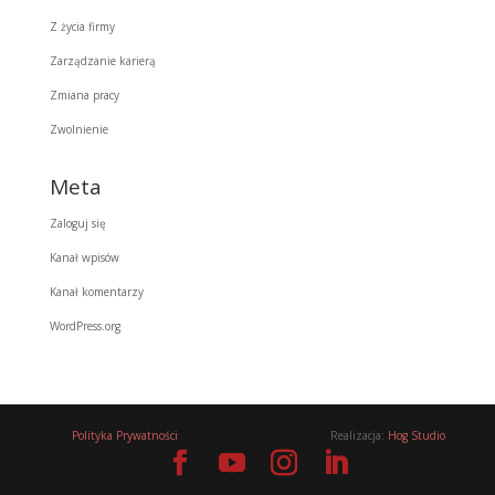
Z życia firmy
Zarządzanie karierą
Zmiana pracy
Zwolnienie
Meta
Zaloguj się
Kanał wpisów
Kanał komentarzy
WordPress.org
Polityka Prywatności
Realizacja:
Hog Studio