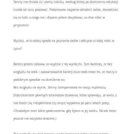
Senny nie chciała iść utartą ścieżką, według której po skończeniu edukacji
trzeba od razu pracować. Postanowiła najpierw odnaleźć siebie, dowiedzieć
się co lubi, a czego nie i dopiero potem decydować, co chce robić w
przyszłości.
Myślisz, że to dobry sposób na poznanie siebie i odkrycie co dalej robić w
życiu?
Bardzo jestem ciekawa, co wyjdzie z tej wycieczki. Tym bardziej, że bez
względu na wiek i zaawansowanie kariery dużo osób mówi mi, że marzy o
podobnym sposobie na określenie się.
Bez względu na wynik, Senny zaimponowała mi swoją mądrością.
Dostrzeżeniem pewnych schematów działania, które sprawiają, że wielu z
nas budzi się niespełniona czy wręcz wypalona po paru latach pracy.
Chciałabym mieć takie spostrzeżenia, gdy byłam w jej wieku. No ale może
jeszcze nie wszystko stracone;)