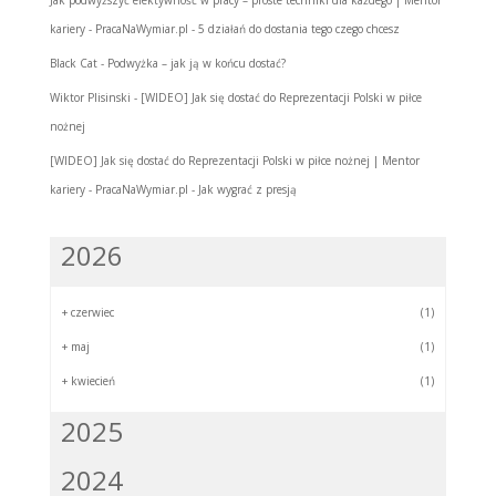
Jak podwyższyć efektywność w pracy – proste techniki dla każdego | Mentor
kariery - PracaNaWymiar.pl
-
5 działań do dostania tego czego chcesz
Black Cat
-
Podwyżka – jak ją w końcu dostać?
Wiktor Plisinski
-
[WIDEO] Jak się dostać do Reprezentacji Polski w piłce
nożnej
[WIDEO] Jak się dostać do Reprezentacji Polski w piłce nożnej | Mentor
kariery - PracaNaWymiar.pl
-
Jak wygrać z presją
2026
+
czerwiec
(1)
+
maj
(1)
+
kwiecień
(1)
2025
2024