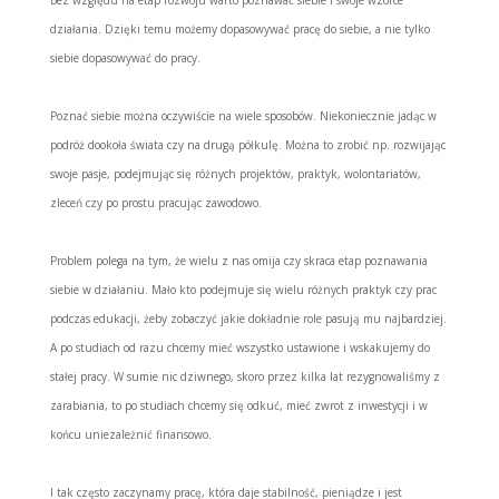
Bez względu na etap rozwoju warto poznawać siebie i swoje wzorce
działania. Dzięki temu możemy dopasowywać pracę do siebie, a nie tylko
siebie dopasowywać do pracy.
Poznać siebie można oczywiście na wiele sposobów. Niekoniecznie jadąc w
podróż dookoła świata czy na drugą półkulę. Można to zrobić np. rozwijając
swoje pasje, podejmując się różnych projektów, praktyk, wolontariatów,
zleceń czy po prostu pracując zawodowo.
Problem polega na tym, że wielu z nas omija czy skraca etap poznawania
siebie w działaniu. Mało kto podejmuje się wielu różnych praktyk czy prac
podczas edukacji, żeby zobaczyć jakie dokładnie role pasują mu najbardziej.
A po studiach od razu chcemy mieć wszystko ustawione i wskakujemy do
stałej pracy. W sumie nic dziwnego, skoro przez kilka lat rezygnowaliśmy z
zarabiania, to po studiach chcemy się odkuć, mieć zwrot z inwestycji i w
końcu uniezależnić finansowo.
I tak często zaczynamy pracę, która daje stabilność, pieniądze i jest