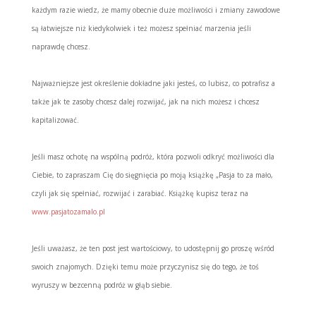
każdym razie wiedz, że mamy obecnie duże możliwości i zmiany zawodowe
są łatwiejsze niż kiedykolwiek i też możesz spełniać marzenia jeśli
naprawdę chcesz.
Najważniejsze jest określenie dokładne jaki jesteś, co lubisz, co potrafisz a
także jak te zasoby chcesz dalej rozwijać, jak na nich możesz i chcesz
kapitalizować.
Jeśli masz ochotę na wspólną podróż, która pozwoli odkryć możliwości dla
Ciebie, to zapraszam Cię do sięgnięcia po moją książkę „Pasja to za mało,
czyli jak się spełniać, rozwijać i zarabiać. Książkę kupisz teraz na
www.pasjatozamalo.pl
Jeśli uważasz, że ten post jest wartościowy, to udostępnij go proszę wśród
swoich znajomych. Dzięki temu może przyczynisz się do tego, że toś
wyruszy w bezcenną podróż w głąb siebie.