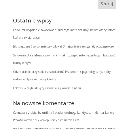
Ostatnie wpisy
Co to jest wypalenie zawodowe? I dlaczego może dotknąć nawet osoby, które
kochają swoją pracę
Jak rozpoznać wypalenie zawodowe? 3 najważniejsze sygnały ostrzegawcze
Szkolenia dla ambasadorów marki – jak rozwijać autoprezentację i budować
realny wpływ
Gdzie usiąść przy stole na spotkaniu? Przewodnik psychologiczny, który
realnie wpływa na Twoją karierę
Kołczini – czyli jak język rozwija się razem z nami
Najnowsze komentarze
Co możesz zrobić, by uniknąć błędu idealnego kandydata | Mentor kariery -
PracaNaWymiar.pl
-
Wykopujemy archaizmy z CV