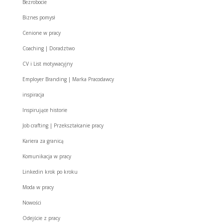
Bezrobocie
Biznes pomysł
Cenione w pracy
Coaching | Doradztwo
CV i List motywacyjny
Employer Branding | Marka Pracodawcy
inspiracja
Inspirujące historie
Job crafting | Przekształcanie pracy
Kariera za granicą
Komunikacja w pracy
Linkedin krok po kroku
Moda w pracy
Nowości
Odejście z pracy