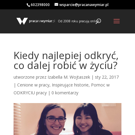
602398000
wsparcie@pracanawymiar.pl
Od 2008 roku pracuję online
Kiedy najlepiej odkryć,
co dalej robić w życiu?
utworzone przez
Izabella M. Wojtaszek
|
sty 22, 2017
|
Cenione w pracy
,
Inspirujące historie
,
Pomoc w
ODKRYCIU pracy
|
0 komentarzy