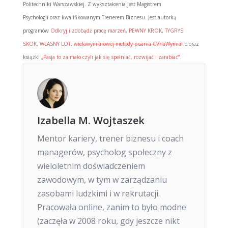
Politechniki Warszawskiej. Z wykształcenia jest Magistrem
Psychologii oraz kwalifikowanym Trenerem Biznesu. Jest autorką
programów
Odkryj i zdobądź pracę marzeń
,
PEWNY KROK
,
TYGRYSI
SKOK
,
WŁASNY LOT
,
wielowymiarowej metody pisania CVnaWymiar
o oraz
książki
„Pasja to za mało czyli jak się spełniać, rozwijać i zarabiać”
.
Izabella M. Wojtaszek
Mentor kariery, trener biznesu i coach
managerów, psycholog społeczny z
wieloletnim doświadczeniem
zawodowym, w tym w zarządzaniu
zasobami ludzkimi i w rekrutacji.
Pracowała online, zanim to było modne
(zaczęła w 2008 roku, gdy jeszcze nikt