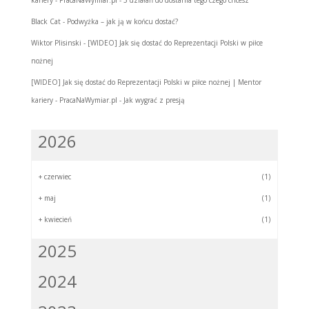
Black Cat
-
Podwyżka – jak ją w końcu dostać?
Wiktor Plisinski
-
[WIDEO] Jak się dostać do Reprezentacji Polski w piłce
nożnej
[WIDEO] Jak się dostać do Reprezentacji Polski w piłce nożnej | Mentor
kariery - PracaNaWymiar.pl
-
Jak wygrać z presją
2026
+
czerwiec
(1)
+
maj
(1)
+
kwiecień
(1)
2025
2024