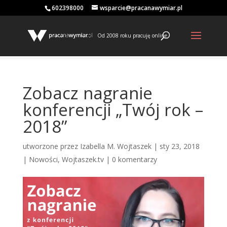
602398000
wsparcie@pracanawymiar.pl
Od 2008 roku pracuję online
Zobacz nagranie
konferencji „Twój rok –
2018”
utworzone przez
Izabella M. Wojtaszek
|
sty 23, 2018
|
Nowości
,
Wojtaszek.tv
|
0 komentarzy