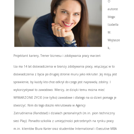
O
autorce
bloga:
Izabella
M.
Wojtasze
k,
Projektant kariery, Trener biznesu i zdobywania pracy marzeń
Iza ma 14 lat doświadczenia w branży zdobywania pracy, włączając w to
doświadczenia z bycia po drugiej stronie muru jako rekruter. Jej misją jest
sprawienie, by każdy kto chce odkrył do czego jest naprawdę zdolny. I
wykorzystywał to zawodowo. Wierzy, że dzięki temu można mieć
WYMARZONE ŻYCIE (nie tylko) zawodowe i dlatego na co dzień pomaga je
stworzyć. Nim do tego doszło rekrutowała w Agencji
Zatrudnienia (Randstad) i działach personalnych (m.in. pion techniczny
sieci Play). Ponadto szkoliła z umiejętności potrzebnych na rynku pracy
m.in. klientów Biura Karier oraz studentów International i Executive MBA