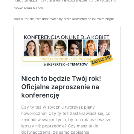
m.in. o zwiększaniu skuteczności i lekkości w działaniu, pieniądzach i o
prowadzeniu biznesu.
Możesz też obejrzeć inne materiały przedkonferencyjne na moim blogu: