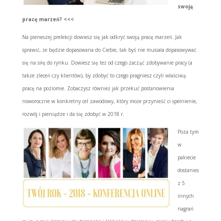
swoją
pracę marzeń​​​​​​​? <<<
Na pierwszej prelekcji dowiesz się jak odkryć swoją pracę marzeń. Jak
sprawić, że będzie dopasowana do Ciebie, tak byś nie musiała dopasowywać
się na siłę do rynku. Dowiesz się też od czego zacząć zdobywanie pracy (a
także zleceń czy klientów), by zdobyć to czego pragniesz czyli właściwą
pracę na poziomie. ​​Zobaczysz również jak przekuć postanowienia
noworoczne w konkretny cel zawodowy, który może przynieść ci spełnienie,
rozwój i pieniądze i da się zdobyć w 2018 r.
Poza tym
w
pakiecie
dostanies
z 5
innych
nagrań