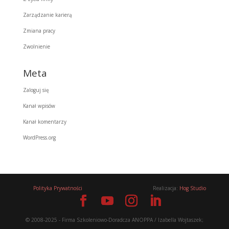
Zarządzanie karierą
Zmiana pracy
Zwolnienie
Meta
Zaloguj się
Kanał wpisów
Kanał komentarzy
WordPress.org
Polityka Prywatności
Realizacja:
Hog Studio
© 2008-2025 - Firma Szkoleniowo-Doradcza ANOPPA / Izabella Wojtaszek;