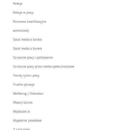
Relacje
Relacje w pracy
Rozmowa kwalifikacyjna
samorozwój
Social media a kariera
Social media a kariera
Szukanie pracy i aplikowanie
Szukanie pracy przez media społecznościowe
Trendy rynku pracy
Trudne sytuacje
Wellbeing | Dobrostan
Własny biznes
Wojtaszek.tv
Wypalenie zawodowe
Z życia firmy