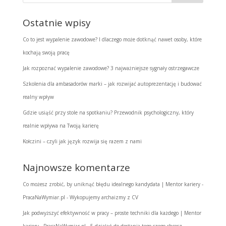
Ostatnie wpisy
Co to jest wypalenie zawodowe? I dlaczego może dotknąć nawet osoby, które
kochają swoją pracę
Jak rozpoznać wypalenie zawodowe? 3 najważniejsze sygnały ostrzegawcze
Szkolenia dla ambasadorów marki – jak rozwijać autoprezentację i budować
realny wpływ
Gdzie usiąść przy stole na spotkaniu? Przewodnik psychologiczny, który
realnie wpływa na Twoją karierę
Kołczini – czyli jak język rozwija się razem z nami
Najnowsze komentarze
Co możesz zrobić, by uniknąć błędu idealnego kandydata | Mentor kariery -
PracaNaWymiar.pl
-
Wykopujemy archaizmy z CV
Jak podwyższyć efektywność w pracy – proste techniki dla każdego | Mentor
kariery - PracaNaWymiar.pl
-
5 działań do dostania tego czego chcesz