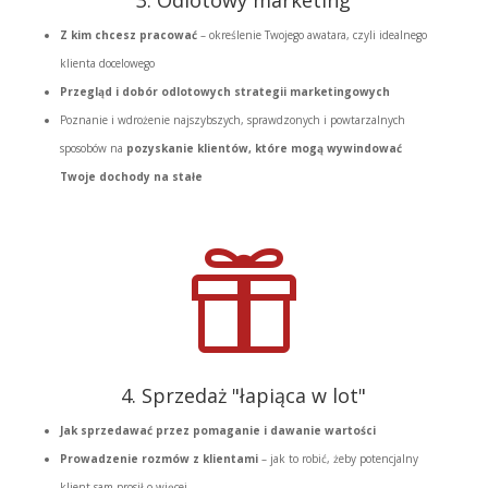
Z kim chcesz pracować
– określenie Twojego awatara, czyli idealnego
klienta docelowego
Przegląd i dobór odlotowych strategii marketingowych
Poznanie i wdrożenie najszybszych, sprawdzonych i powtarzalnych
sposobów na
pozyskanie klientów, które mogą wywindować
Twoje dochody na stałe

4. Sprzedaż "łapiąca w lot"
Jak sprzedawać przez pomaganie i dawanie wartości
Prowadzenie rozmów z klientami
– jak to robić, żeby potencjalny
klient sam prosił o więcej