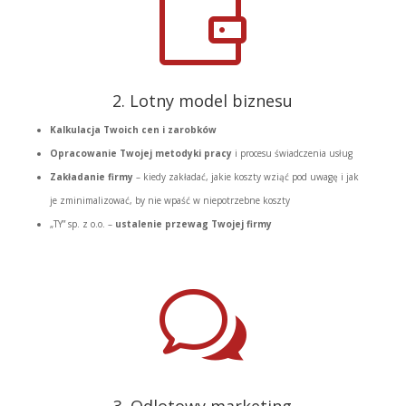

2. Lotny model biznesu
Kalkulacja Twoich cen i zarobków
Opracowanie Twojej metodyki pracy
i procesu świadczenia usług
Zakładanie firmy
– kiedy zakładać, jakie koszty wziąć pod uwagę i jak
je zminimalizować, by nie wpaść w niepotrzebne koszty
„TY” sp. z o.o. –
ustalenie przewag Twojej firmy
w
3. Odlotowy marketing