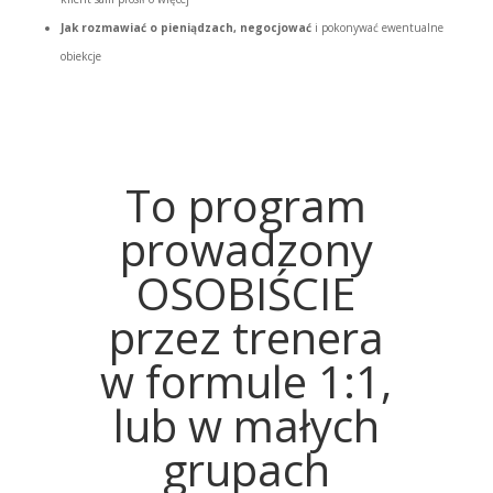
Jak rozmawiać o pieniądzach, negocjować
i pokonywać ewentualne
obiekcje
To program
prowadzony
OSOBIŚCIE
przez trenera
w formule 1:1,
lub w małych
grupach