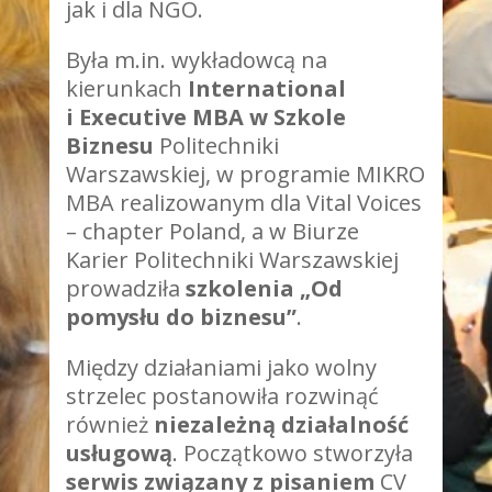
jak i dla NGO.
Była m.in. wykładowcą na
kierunkach
International
i Executive MBA w Szkole
Biznesu
Politechniki
Warszawskiej, w programie MIKRO
MBA realizowanym dla Vital Voices
– chapter Poland, a w Biurze
Karier Politechniki Warszawskiej
prowadziła
szkolenia „Od
pomysłu do biznesu”
.
Między działaniami jako wolny
strzelec postanowiła rozwinąć
również
niezależną działalność
usługową
. Początkowo stworzyła
serwis związany z pisaniem
CV