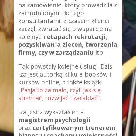
na zamówienie, który prowadziła z
zatrudnionymi do tego
konsultantami. Z czasem klienci
zaczęli zwracać się o wsparcie na
kolejnych
etapach rekrutacji,
pozyskiwania zleceń, tworzenia
firmy, czy w zarządzaniu
itp.
Tak powstały kolejne usługi. Dziś
Iza jest autorką kilku e-booków i
kursów online, a także książki
„Pasja to za mało, czyli jak się
spełniać, rozwijać i zarabiać”.
Iza jest z wykształcenia
magistrem psychologii
oraz
certyfikowanym trenerem
biznesu
i
coachem umiejętności