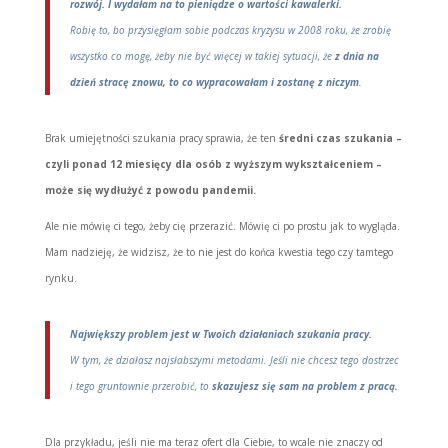
rozwój.
I wydałam na to pieniądze o wartości kawalerki.
Robię to, bo przysięgłam sobie podczas kryzysu w 2008 roku, że zrobię
wszystko co mogę, żeby nie być więcej w takiej sytuacji, że
z dnia na
dzień stracę znowu, to co wypracowałam i zostanę z niczym
.
Brak umiejętności szukania pracy sprawia, że ten
średni czas szukania –
czyli ponad 12 miesięcy dla osób z wyższym wykształceniem –
może się wydłużyć z powodu pandemii.
Ale nie mówię ci tego, żeby cię przerazić. Mówię ci po prostu jak to wygląda.
Mam nadzieję, że widzisz, że to nie jest do końca kwestia tego czy tamtego
rynku.
Największy problem jest w Twoich działaniach szukania pracy.
W tym, że działasz najsłabszymi metodami. Jeśli nie chcesz tego dostrzec
i tego gruntownie przerobić, to
skazujesz się sam na problem z pracą.
Dla przykładu, jeśli nie ma teraz ofert dla Ciebie, to wcale nie znaczy od