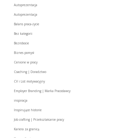
Autoprezentacja
Autoprezentacja
Balans praca-życie
Bez kategorii
Bezrobocie
Biznes pomysł
Cenione w pracy
Coaching | Doradztwo
CV i List motywacyjny
Employer Branding | Marka Pracodawcy
inspiracja
Inspirujące historie
Job crafting | Przekształcanie pracy
Kariera za granicą