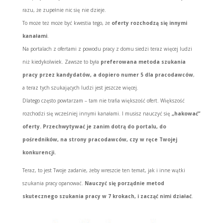
razu, że zupełnie nic się nie dzieje.
To może też może być kwestia tego, że
oferty rozchodzą się innymi
kanałami
.
Na portalach z ofertami z powodu pracy z domu siedzi teraz więcej ludzi
niż kiedykolwiek. Zawsze to była
preferowana metoda szukania
pracy przez kandydatów, a dopiero numer 5 dla pracodawców
,
a teraz tych szukających ludzi jest jeszcze więcej.
Dlatego często powtarzam – tam nie trafia większość ofert. Większość
rozchodzi się wcześniej innymi kanałami. I musisz nauczyć się
„hakować”
oferty. Przechwytywać je zanim dotrą do portalu, do
pośredników, na strony pracodawców, czy w ręce Twojej
konkurencji.
Teraz, to jest Twoje zadanie, żeby wreszcie ten temat, jak i inne wątki
szukania pracy opanować.
Nauczyć się porządnie metod
skutecznego szukania pracy w 7 krokach, i zacząć nimi działać
.