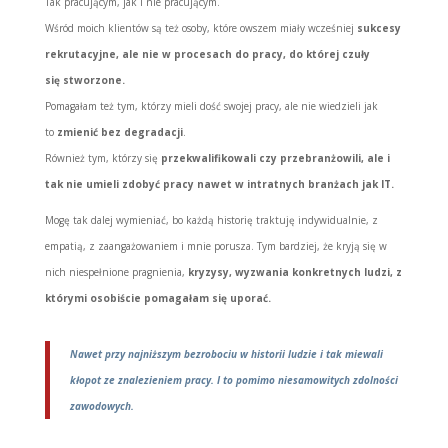
Tak pracującym, jak i nie pracującym.
Wśród moich klientów są też osoby, które owszem miały wcześniej
sukcesy
rekrutacyjne, ale nie w procesach do pracy, do której czuły
się stworzone.
Pomagałam też tym, którzy mieli dość swojej pracy, ale nie wiedzieli jak
to
zmienić bez degradacji
.
Również tym, którzy się
przekwalifikowali czy przebranżowili, ale i
tak nie umieli zdobyć pracy nawet w intratnych branżach jak IT.
Mogę tak dalej wymieniać, bo każdą historię traktuję indywidualnie, z
empatią, z zaangażowaniem i mnie porusza. Tym bardziej, że kryją się w
nich niespełnione pragnienia,
kryzysy, wyzwania konkretnych ludzi, z
którymi osobiście pomagałam się uporać.
Nawet przy najniższym bezrobociu w historii ludzie i tak miewali
kłopot ze znalezieniem pracy. I to pomimo niesamowitych zdolności
zawodowych.