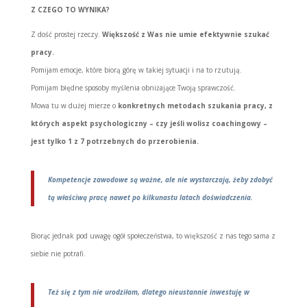
Z CZEGO TO WYNIKA?
Z dość prostej rzeczy.
Większość z Was nie umie efektywnie szukać
pracy.
Pomijam emocje, które biorą górę w takiej sytuacji i na to rzutują.
Pomijam błędne sposoby myślenia obniżające Twoją sprawczość.
Mowa tu w dużej mierze o
konkretnych metodach szukania pracy, z
których aspekt psychologiczny – czy jeśli wolisz coachingowy –
jest tylko 1 z 7 potrzebnych do przerobienia.
Kompetencje zawodowe są ważne, ale nie wystarczają, żeby zdobyć
tą właściwą pracę nawet po kilkunastu latach doświadczenia.
Biorąc jednak pod uwagę ogół społeczeństwa, to większość z nas tego sama z
siebie nie potrafi.
Też się z tym nie urodziłam, dlatego nieustannie inwestuję w