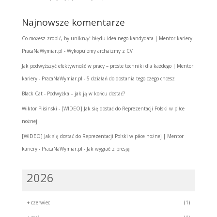
Najnowsze komentarze
Co możesz zrobić, by uniknąć błędu idealnego kandydata | Mentor kariery -
PracaNaWymiar.pl
-
Wykopujemy archaizmy z CV
Jak podwyższyć efektywność w pracy – proste techniki dla każdego | Mentor
kariery - PracaNaWymiar.pl
-
5 działań do dostania tego czego chcesz
Black Cat
-
Podwyżka – jak ją w końcu dostać?
Wiktor Plisinski
-
[WIDEO] Jak się dostać do Reprezentacji Polski w piłce
nożnej
[WIDEO] Jak się dostać do Reprezentacji Polski w piłce nożnej | Mentor
kariery - PracaNaWymiar.pl
-
Jak wygrać z presją
2026
+
czerwiec
(1)