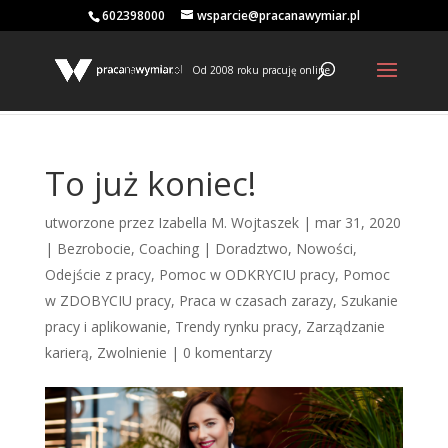
602398000
wsparcie@pracanawymiar.pl
Od 2008 roku pracuję online
To już koniec!
utworzone przez
Izabella M. Wojtaszek
|
mar 31, 2020
|
Bezrobocie
,
Coaching | Doradztwo
,
Nowości
,
Odejście z pracy
,
Pomoc w ODKRYCIU pracy
,
Pomoc
w ZDOBYCIU pracy
,
Praca w czasach zarazy
,
Szukanie
pracy i aplikowanie
,
Trendy rynku pracy
,
Zarządzanie
karierą
,
Zwolnienie
|
0 komentarzy