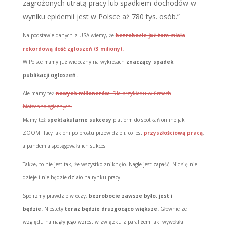
zagrożonych utratą pracy lub spadkiem dochodów w
wyniku epidemii jest w Polsce aż 780 tys. osób.”
Na podstawie danych z USA wiemy, że
bezrobocie już tam miało
rekordową ilość zgłoszeń (3 miliony).
W Polsce mamy już widoczny na wykresach
znaczący spadek
publikacji ogłoszeń.
Ale mamy też
nowych milionerów
. Dla przykładu w firmach
biotechnologicznych.
Mamy też
spektakularne sukcesy
platform do spotkań online jak
ZOOM. Tacy jak oni po prostu przewidzieli, co jest
przyszłościową pracą
,
a pandemia spotęgowała ich sukces.
Także, to nie jest tak, że wszystko zniknęło. Nagle jest zapaść. Nic się nie
dzieje i nie będzie działo na rynku pracy.
Spójrzmy prawdzie w oczy,
bezrobocie zawsze było, jest i
będzie.
Niestety
teraz będzie druzgocąco większe.
Głównie ze
względu na nagły jego wzrost w związku z paraliżem jaki wywołała