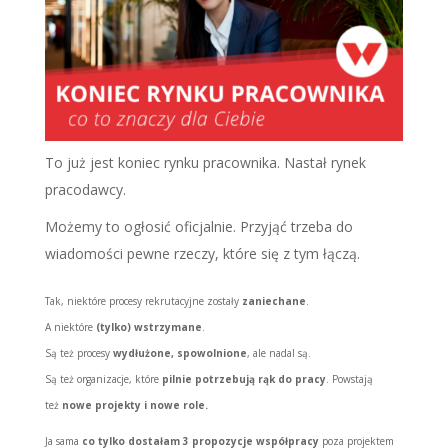
To już jest koniec rynku pracownika. Nastał rynek
pracodawcy.
Możemy to ogłosić oficjalnie. Przyjąć trzeba do
wiadomości pewne rzeczy, które się z tym łączą.
Tak, niektóre procesy rekrutacyjne zostały
zaniechane
.
A niektóre
(tylko) wstrzymane
.
Są też procesy
wydłużone, spowolnione
, ale nadal są.
Są też organizacje, które
pilnie potrzebują rąk do pracy
. Powstają
też
nowe projekty i nowe role.
Ja sama
co tylko dostałam 3 propozycje współpracy
poza projektem