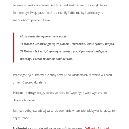
To zawsze miało znaczenie. Ale teraz jest ważniejsze niż kiedykolwiek.
To może być Twoje przetrwać lub nie. Być albo nie być spełnionym,
niezależnym pracownikiem.
Masz teraz do wyboru dwie opcje:
1) Możesz „chować głowę w piasek”. Narzekać, winić rynek i innych.
2) Możesz też wziąć sprawy w swoje ręce. Opanować najlepsze
metody i zacząć w końcu nimi działać.
Prześcigać tych, którzy nie chcą przyjąć do wiadomości, że warto w końcu
zmienić sposób działania.
Polecam tą drugą opcję, ale oczywiście, to Twoje życie więc wybierz, co
chcesz dla siebie.
Jeśli potrzebujesz więcej wsparcia ode mnie w temacie zdobywania pracy, to
daj mi znać.
Najlepiej zapisz się od razu na mój program
„Odkryj i Zdobądź