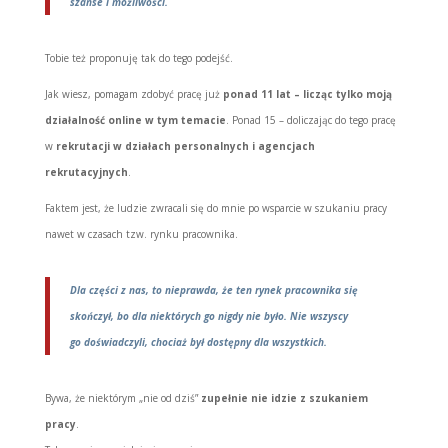
szanse i możliwości.
Tobie też proponuję tak do tego podejść.
Jak wiesz, pomagam zdobyć pracę już
ponad 11 lat – licząc tylko moją
działalność online w tym temacie
. Ponad 15 – doliczając do tego pracę
w
rekrutacji w działach personalnych i agencjach
rekrutacyjnych
.
Faktem jest, że ludzie zwracali się do mnie po wsparcie w szukaniu pracy
nawet w czasach tzw. rynku pracownika.
Dla części z nas, to nieprawda, że ten rynek pracownika się
skończył, bo dla niektórych go nigdy nie było. Nie wszyscy
go doświadczyli, chociaż był dostępny dla wszystkich.
Bywa, że niektórym „nie od dziś”
zupełnie nie idzie z szukaniem
pracy
.