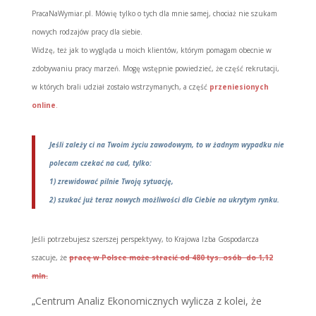
PracaNaWymiar.pl. Mówię tylko o tych dla mnie samej, chociaż nie szukam
nowych rodzajów pracy dla siebie.
Widzę, też jak to wygląda u moich klientów, którym pomagam obecnie w
zdobywaniu pracy marzeń. Mogę wstępnie powiedzieć, że część rekrutacji,
w których brali udział zostało wstrzymanych, a część
przeniesionych
online
.
Jeśli zależy ci na Twoim życiu zawodowym, to w żadnym wypadku nie
polecam czekać na cud, tylko:
1) zrewidować pilnie Twoją sytuację,
2) szukać już teraz nowych możliwości dla Ciebie na ukrytym rynku.
Jeśli potrzebujesz szerszej perspektywy, to Krajowa Izba Gospodarcza
szacuje, że
pracę w Polsce może stracić od 480 tys. osób do 1,12
mln.
Centrum Analiz Ekonomicznych wylicza z kolei, że
„