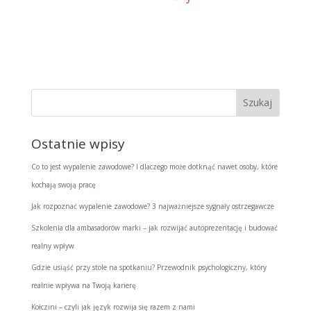
Ostatnie wpisy
Co to jest wypalenie zawodowe? I dlaczego może dotknąć nawet osoby, które
kochają swoją pracę
Jak rozpoznać wypalenie zawodowe? 3 najważniejsze sygnały ostrzegawcze
Szkolenia dla ambasadorów marki – jak rozwijać autoprezentację i budować
realny wpływ
Gdzie usiąść przy stole na spotkaniu? Przewodnik psychologiczny, który
realnie wpływa na Twoją karierę
Kołczini – czyli jak język rozwija się razem z nami