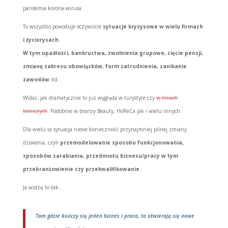
pandemia korona-wirusa.
To wszystko powoduje oczywiście
sytuacje kryzysowe w wielu firmach
i życiorysach.
W tym upadłości, bankructwa,
zwolnienia grupowe, cięcie pensji,
zmianę zakresu obowiązków, form zatrudnienia, zanikanie
zawodów
itd..
Widać, jak dramatycznie to już wygląda w turystyce czy
w liniach
lotniczych
. Podobnie w branży Beauty, HoReCa jak i wielu innych.
Dla wielu ta sytuacja niesie konieczność przynajmniej pilnej zmiany
działania, czyli
przemodelowanie sposobu funkcjonowania,
sposobów zarabiania, przedmiotu biznesu/pracy w tym
przebranżowienie czy przekwalifikowanie
.
Ja widzę to tak…
Tam gdzie kończy się jeden biznes i praca, to otwierają się nowe