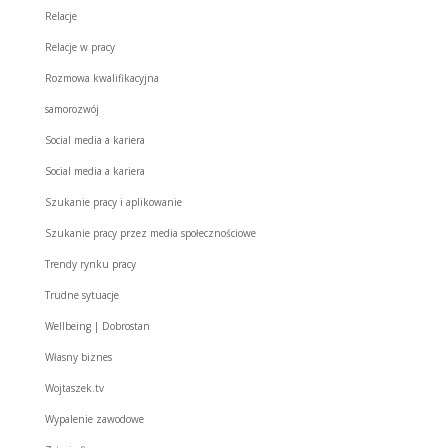
Relacje
Relacje w pracy
Rozmowa kwalifikacyjna
samorozwój
Social media a kariera
Social media a kariera
Szukanie pracy i aplikowanie
Szukanie pracy przez media społecznościowe
Trendy rynku pracy
Trudne sytuacje
Wellbeing | Dobrostan
Własny biznes
Wojtaszek.tv
Wypalenie zawodowe