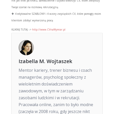
nik jak krok po kroku, samodzielnie i szybko stworzyć CV, które zwiększy
Twoje szanse na rozmowę rekrutacyjną
4 edytowalne SZABLONY i 4 wzory zwycięskich CV, które pomogły moim
klientom zdobyć wymarzoną pracę
KLIKNIJ TUTAJ –>
http://www.CVnaWymiar.pl
Izabella M. Wojtaszek
Mentor kariery, trener biznesu i coach
managerów, psycholog społeczny z
wieloletnim doświadczeniem
zawodowym, w tym w zarządzaniu
zasobami ludzkimi i w rekrutacji.
Pracowała online, zanim to było modne
(zaczęła w 2008 roku, gdy jeszcze nikt