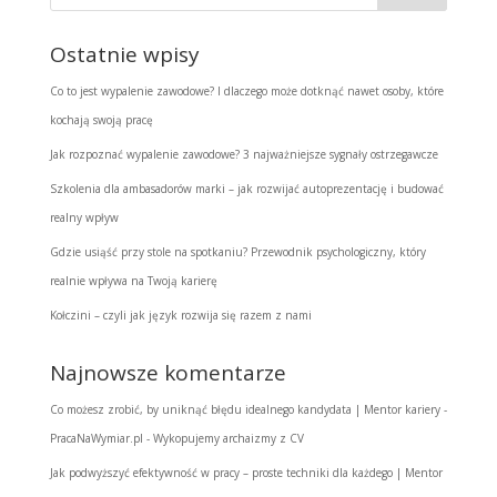
Ostatnie wpisy
Co to jest wypalenie zawodowe? I dlaczego może dotknąć nawet osoby, które
kochają swoją pracę
Jak rozpoznać wypalenie zawodowe? 3 najważniejsze sygnały ostrzegawcze
Szkolenia dla ambasadorów marki – jak rozwijać autoprezentację i budować
realny wpływ
Gdzie usiąść przy stole na spotkaniu? Przewodnik psychologiczny, który
realnie wpływa na Twoją karierę
Kołczini – czyli jak język rozwija się razem z nami
Najnowsze komentarze
Co możesz zrobić, by uniknąć błędu idealnego kandydata | Mentor kariery -
PracaNaWymiar.pl
-
Wykopujemy archaizmy z CV
Jak podwyższyć efektywność w pracy – proste techniki dla każdego | Mentor