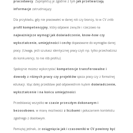
pracodawcy
. Zaprojektuj je zgodnie z tym
jak przetwarzają
informacje
zatrudniający.
Dla przykładu, gdy nie pracowałeś w danej roli czy branży, to w CV zrób
profil kompetencyjny
, który odpowie zwięźle i rzeczowo na
najważniejsze wymogi jak doświadczenie, know-how czy
wykształcenie, umiejętności i cechy
dopasowane do wymogów danej
pracy. (Uwaga, jeśli szukasz identycznej pracy czyli np. tylko przechodzisz
do konkurencji, to nie rób profilu).
Spokojnie możesz wykorzystać
kompetencje transferowalne i
dowody z różnych pracy czy projektów
spoza pracy czy z formalnej
edukacji. Idąc dalej przedstaw pod odpowiednim kątem
doświadczenie,
wykształcenie i na końcu umiejętności
.
Przedstawiaj wszystko
w czasie przeszłym dokonanym i
bezosobowo
, w miarę możliwości
z liczbami
i pokazaniem kontekstu
zgodnego z docelowym.
Pamiętaj jednak, że
osiągnięcia jak i czasowniki w CV powinny być