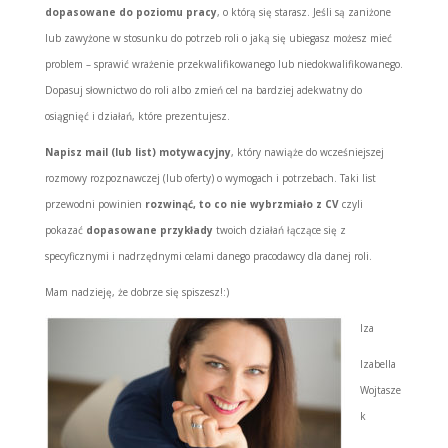
dopasowane do poziomu pracy
, o którą się starasz. Jeśli są zaniżone
lub zawyżone w stosunku do potrzeb roli o jaką się ubiegasz możesz mieć
problem – sprawić wrażenie przekwalifikowanego lub niedokwalifikowanego.
Dopasuj słownictwo do roli albo zmień cel na bardziej adekwatny do
osiągnięć i działań, które prezentujesz.
Napisz mail (lub list) motywacyjny
, który nawiąże do wcześniejszej
rozmowy rozpoznawczej (lub oferty) o wymogach i potrzebach. Taki list
przewodni powinien
rozwinąć, to co nie wybrzmiało z CV
czyli
pokazać
dopasowane przykłady
twoich działań łączące się z
specyficznymi i nadrzędnymi celami danego pracodawcy dla danej roli.
Mam nadzieję, że dobrze się spiszesz!:)
Iza
Izabella
Wojtasze
k