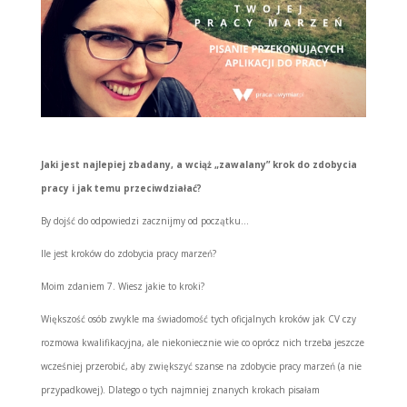
Jaki jest najlepiej zbadany, a wciąż „zawalany” krok do zdobycia
pracy i jak temu przeciwdziałać?
By dojść do odpowiedzi zacznijmy od początku…
Ile jest kroków do zdobycia pracy marzeń?
Moim zdaniem 7. Wiesz jakie to kroki?
Większość osób zwykle ma świadomość tych oficjalnych kroków jak CV czy
rozmowa kwalifikacyjna, ale niekoniecznie wie co oprócz nich trzeba jeszcze
wcześniej przerobić, aby zwiększyć szanse na zdobycie pracy marzeń (a nie
przypadkowej). Dlatego o tych najmniej znanych krokach pisałam