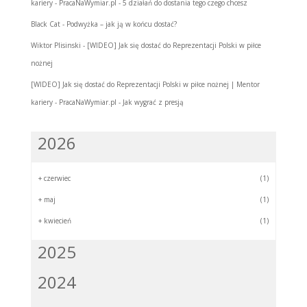
kariery - PracaNaWymiar.pl
-
5 działań do dostania tego czego chcesz
Black Cat
-
Podwyżka – jak ją w końcu dostać?
Wiktor Plisinski
-
[WIDEO] Jak się dostać do Reprezentacji Polski w piłce
nożnej
[WIDEO] Jak się dostać do Reprezentacji Polski w piłce nożnej | Mentor
kariery - PracaNaWymiar.pl
-
Jak wygrać z presją
2026
+
czerwiec
(1)
+
maj
(1)
+
kwiecień
(1)
2025
2024