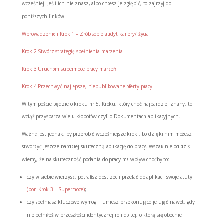
wcześniej. Jeśli ich nie znasz, albo chcesz je zgłębić, to zajrzyj do
poniższych linków:
Wprowadzenie i Krok 1 – Zrób sobie audyt kariery/ życia
Krok 2 Stwórz strategię spełnienia marzenia
Krok 3 Uruchom supermoce pracy marzeń
Krok 4 Przechwyć najlepsze, niepublikowane oferty pracy
W tym poście będzie o kroku nr 5. Kroku, który choć najbardziej znany, to
wciąż przysparza wielu kłopotów czyli o Dokumentach aplikacyjnych.
Ważne jest jednak, by przerobić wcześniejsze kroki, bo dzięki nim możesz
stworzyć jeszcze bardziej skuteczną aplikację do pracy. Wszak nie od dziś
wiemy, że na skuteczność podania do pracy ma wpływ choćby to:
czy w siebie wierzysz, potrafisz dostrzec i przelać do aplikacji swoje atuty
(por. Krok 3 – Supermoce)
;
czy spełniasz kluczowe wymogi i umiesz przekonująco je ująć nawet, gdy
nie pełniłeś w przeszłości identycznej roli do tej, o którą się obecnie