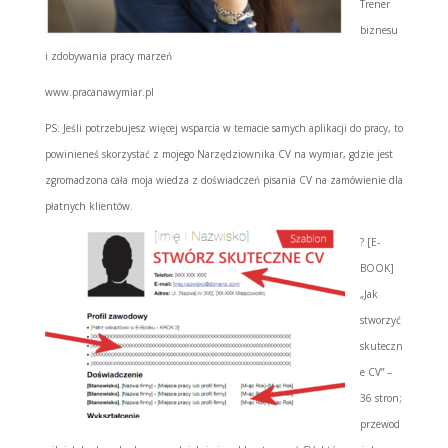
Trener
biznesu
i zdobywania pracy marzeń
www.pracanawymiar.pl
PS: Jeśli potrzebujesz więcej wsparcia w temacie samych aplikacji do pracy, to
powinieneś skorzystać z mojego Narzędziownika CV na wymiar, gdzie jest
zgromadzona cała moja wiedza z doświadczeń pisania CV na zamówienie dla
płatnych klientów.
?
[E-
BOOK]
„Jak
stworzyć
skuteczn
e CV” –
36 stron;
przewod