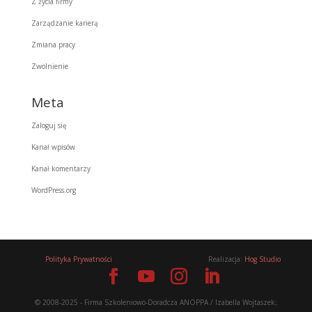
Z życia firmy
Zarządzanie karierą
Zmiana pracy
Zwolnienie
Meta
Zaloguj się
Kanał wpisów
Kanał komentarzy
WordPress.org
Polityka Prywatności
Realizacja:
Hog Studio
© 2008-2025 - Firma Szkoleniowo-Doradcza ANOPPA / Izabella Wojtaszek;