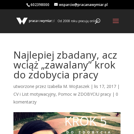
602398000
wsparcie@pracanawymiar.pl
Od 2008 roku pracuję online
Najlepiej zbadany, acz
wciąż „zawalany” krok
do zdobycia pracy
utworzone przez
Izabella M. Wojtaszek
|
lis 17, 2017
|
CV i List motywacyjny
,
Pomoc w ZDOBYCIU pracy
|
0
komentarzy