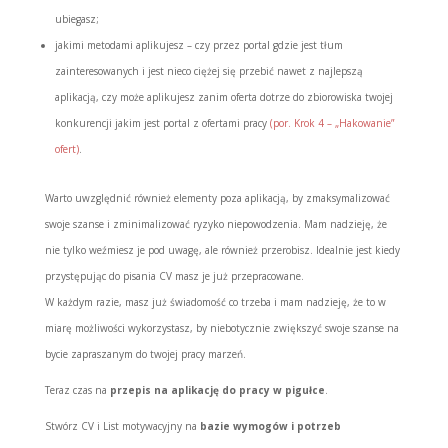
ubiegasz;
jakimi metodami aplikujesz – czy przez portal gdzie jest tłum
zainteresowanych i jest nieco ciężej się przebić nawet z najlepszą
aplikacją, czy może aplikujesz zanim oferta dotrze do zbiorowiska twojej
konkurencji jakim jest portal z ofertami pracy
(por. Krok 4 – „Hakowanie”
ofert)
.
Warto uwzględnić również elementy poza aplikacją, by zmaksymalizować
swoje szanse i zminimalizować ryzyko niepowodzenia. Mam nadzieję, że
nie tylko weźmiesz je pod uwagę, ale również przerobisz. Idealnie jest kiedy
przystępując do pisania CV masz je już przepracowane.
W każdym razie, masz już świadomość co trzeba i mam nadzieję, że to w
miarę możliwości wykorzystasz, by niebotycznie zwiększyć swoje szanse na
bycie zapraszanym do twojej pracy marzeń.
Teraz czas na
przepis na aplikację do pracy w pigułce
.
Stwórz CV i List motywacyjny na
bazie wymogów i potrzeb