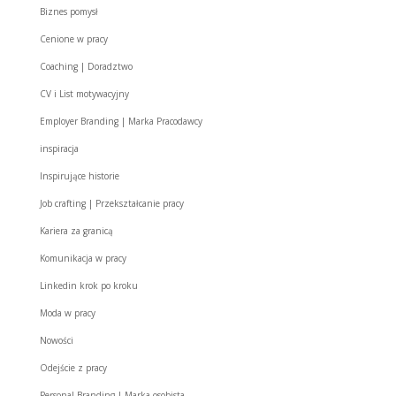
Biznes pomysł
Cenione w pracy
Coaching | Doradztwo
CV i List motywacyjny
Employer Branding | Marka Pracodawcy
inspiracja
Inspirujące historie
Job crafting | Przekształcanie pracy
Kariera za granicą
Komunikacja w pracy
Linkedin krok po kroku
Moda w pracy
Nowości
Odejście z pracy
Personal Branding | Marka osobista