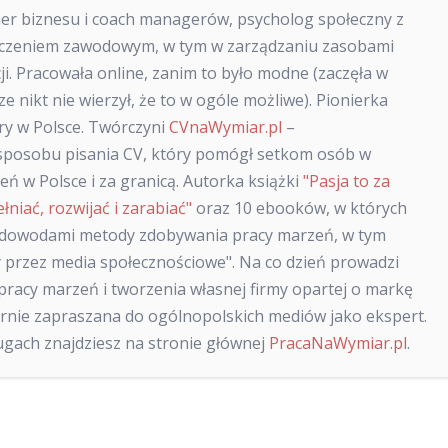
ner biznesu i coach managerów, psycholog społeczny z
dczeniem zawodowym, w tym w zarządzaniu zasobami
cji. Pracowała online, zanim to było modne (zaczęła w
ze nikt nie wierzył, że to w ogóle możliwe). Pionierka
ry w Polsce. Twórczyni
CVnaWymiar.pl
–
posobu pisania CV, który pomógł setkom osób w
ń w Polsce i za granicą. Autorka książki
"Pasja to za
ełniać, rozwijać i zarabiać"
oraz 10 ebooków, w których
 dowodami metody zdobywania pracy marzeń, w tym
 przez media społecznościowe". Na co dzień prowadzi
racy marzeń i tworzenia własnej firmy opartej o markę
larnie zapraszana do ogólnopolskich mediów jako ekspert.
sługach znajdziesz na stronie głównej
PracaNaWymiar.pl
.