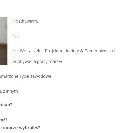
Pozdrawiam,
Iza
Iza Wojtaszek – Projektant kariery & Trener biznesu i
zdobywania pracy marzeń
wymarzone życie zawodowe
ę z innymi
zmian?
wać?
e dobrze wybrałeś?