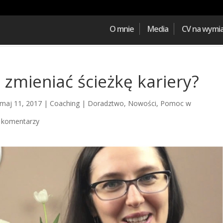
O mnie
Media
CV na wymi
t zmieniać ścieżkę kariery?
maj 11, 2017
|
Coaching | Doradztwo
,
Nowości
,
Pomoc w
 komentarzy