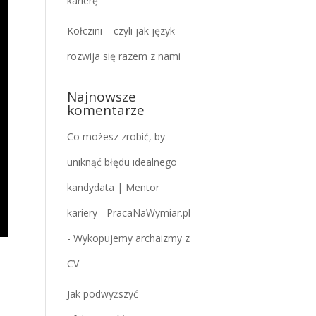
karierę
Kołczini – czyli jak język
rozwija się razem z nami
Najnowsze
komentarze
Co możesz zrobić, by
uniknąć błędu idealnego
kandydata | Mentor
kariery - PracaNaWymiar.pl
-
Wykopujemy archaizmy z
CV
Jak podwyższyć