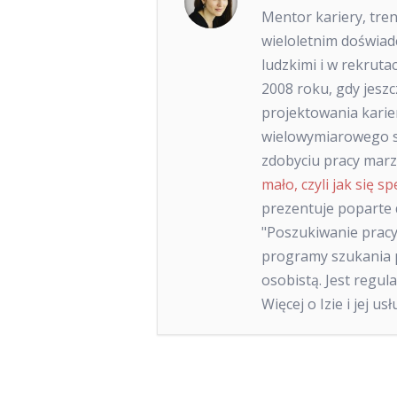
Mentor kariery, tre
wieloletnim doświa
ludzkimi i w rekruta
2008 roku, gdy jeszc
projektowania karie
wielowymiarowego s
zdobyciu pracy marze
mało, czyli jak się sp
prezentuje poparte
"Poszukiwanie pracy
programy szukania p
osobistą. Jest regu
Więcej o Izie i jej u