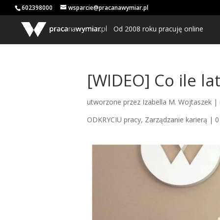
602398000
wsparcie@pracanawymiar.pl
Od 2008 roku pracuję online
[WIDEO] Co ile la
utworzone przez
Izabella M. Wojtaszek
|
ODKRYCIU pracy
,
Zarządzanie karierą
|
0