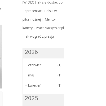
[WIDEO] Jak się dostać do
o
Reprezentacji Polski w
.
piłce nożnej | Mentor
kariery - PracaNaWymiar.pl
-
Jak wygrać z presją
2026
+
czerwiec
(1)
+
maj
(1)
+
kwiecień
(1)
2025