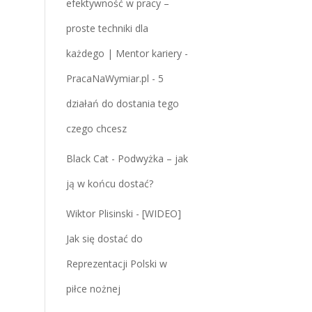
efektywność w pracy –
proste techniki dla
każdego | Mentor kariery -
PracaNaWymiar.pl
-
5
działań do dostania tego
czego chcesz
Black Cat
-
Podwyżka – jak
ją w końcu dostać?
Wiktor Plisinski
-
[WIDEO]
Jak się dostać do
Reprezentacji Polski w
piłce nożnej