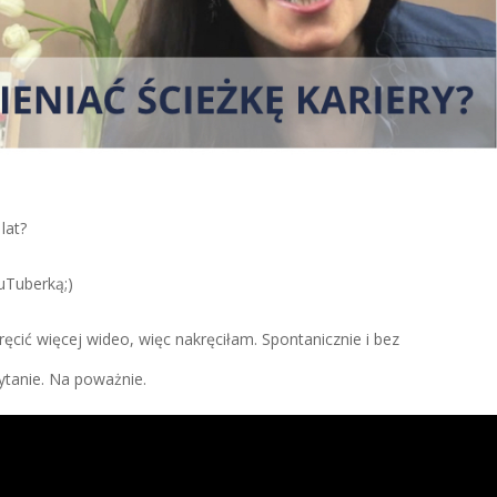
lat?
uTuberką;)
ić więcej wideo, więc nakręciłam. Spontanicznie i bez
tanie. Na poważnie.