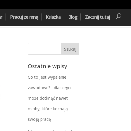
ar
Pracuj ze mną
Ksiażka
Blog
Zacznij tutaj
Ostatnie wpisy
Co to jest wypalenie
zawodowe? I dlaczego
może dotknąć nawet
osoby, które kochają
swoją pracę