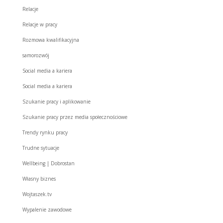
Relacje
Relacje w pracy
Rozmowa kwalifikacyjna
samorozwój
Social media a kariera
Social media a kariera
Szukanie pracy i aplikowanie
Szukanie pracy przez media społecznościowe
Trendy rynku pracy
Trudne sytuacje
Wellbeing | Dobrostan
Własny biznes
Wojtaszek.tv
Wypalenie zawodowe