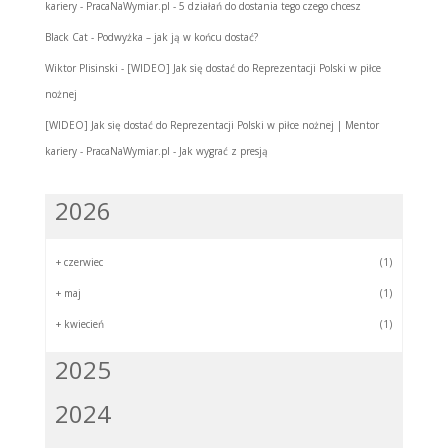
kariery - PracaNaWymiar.pl
-
5 działań do dostania tego czego chcesz
Black Cat
-
Podwyżka – jak ją w końcu dostać?
Wiktor Plisinski
-
[WIDEO] Jak się dostać do Reprezentacji Polski w piłce
nożnej
[WIDEO] Jak się dostać do Reprezentacji Polski w piłce nożnej | Mentor
kariery - PracaNaWymiar.pl
-
Jak wygrać z presją
2026
+
czerwiec
(1)
+
maj
(1)
+
kwiecień
(1)
2025
2024