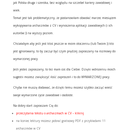
jak Polska długa i szeroka, bez względu na szczebel kariery zawodowej i
wiek.
Temat jest tak problematyczny, że postanowiłam obwołać marzec miesiącem
wykopywania archaizmów z CV i wynoszenia aplikacji zawodowych (i ich
autorów:)) na wyższy poziom.
Chciałabym aby jeśli jest ktoś jeszcze w moim otoczeniu (lub Twoim:)) kto
jest ignorowany, to by zaczął być czym prędzej zapraszany na rozmowy do
wymarzonej pracy.
Jeśli jesteś zapraszany, to też mam coś dla Ciebie. Dzięki wdrożeniu moich
sugestii możesz zwiększyć ilość zaproszeń i to do WYMARZONEJ pracy.
Chyba nie muszę dodawać, że dzięki temu możesz szybko zacząć wieść
swoje wymarzone życie zawodowe i osobiste.
Na dobry start zapraszam Cię do:
przeczytania tekstu o archaizmach w CV – kliknij
na koniec lektury możesz pobrać gratisowy PDF z przykładami 11
archaizmów w CV