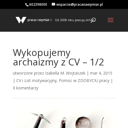
602398000
wsparcie@pracanawymiar.pl
Od 2008 roku pracuję online
Wykopujemy
archaizmy z CV – 1/2
utworzone przez
Izabella M. Wojtaszek
|
mar 4, 2015
|
CV i List motywacyjny
,
Pomoc w ZDOBYCIU pracy
|
0 komentarzy