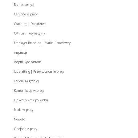
Biznes pomysł
Cenione w pracy
Coaching | Doradztwo
CV i List motywacyjny
Employer Branding | Marka Pracodawcy
inspiracja
Inspirujące historie
Job crafting | Przekształcanie pracy
Kariera za granicą
Komunikacja w pracy
Linkedin krok po kroku
Moda w pracy
Nowości
Odejście z pracy