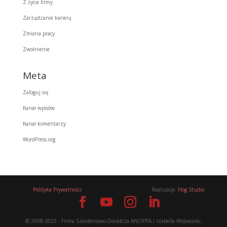
Z życia firmy
Zarządzanie karierą
Zmiana pracy
Zwolnienie
Meta
Zaloguj się
Kanał wpisów
Kanał komentarzy
WordPress.org
Polityka Prywatności
Realizacja:
Hog Studio
© 2008-2025 - Firma Szkoleniowo-Doradcza ANOPPA / Izabella Wojtaszek;