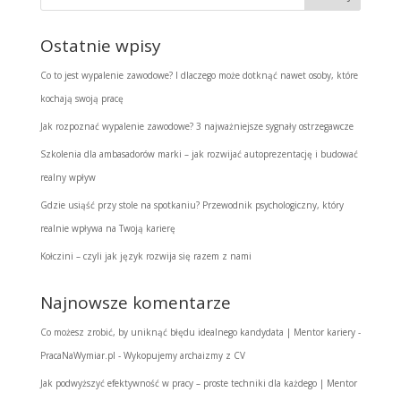
Ostatnie wpisy
Co to jest wypalenie zawodowe? I dlaczego może dotknąć nawet osoby, które
kochają swoją pracę
Jak rozpoznać wypalenie zawodowe? 3 najważniejsze sygnały ostrzegawcze
Szkolenia dla ambasadorów marki – jak rozwijać autoprezentację i budować
realny wpływ
Gdzie usiąść przy stole na spotkaniu? Przewodnik psychologiczny, który
realnie wpływa na Twoją karierę
Kołczini – czyli jak język rozwija się razem z nami
Najnowsze komentarze
Co możesz zrobić, by uniknąć błędu idealnego kandydata | Mentor kariery -
PracaNaWymiar.pl
-
Wykopujemy archaizmy z CV
Jak podwyższyć efektywność w pracy – proste techniki dla każdego | Mentor