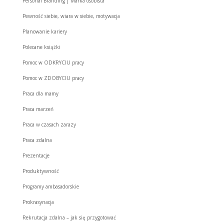
Personal Branding | Marka osobista
Pewność siebie, wiara w siebie, motywacja
Planowanie kariery
Polecane książki
Pomoc w ODKRYCIU pracy
Pomoc w ZDOBYCIU pracy
Praca dla mamy
Praca marzeń
Praca w czasach zarazy
Praca zdalna
Prezentacje
Produktywność
Programy ambasadorskie
Prokrasynacja
Rekrutacja zdalna – jak się przygotować