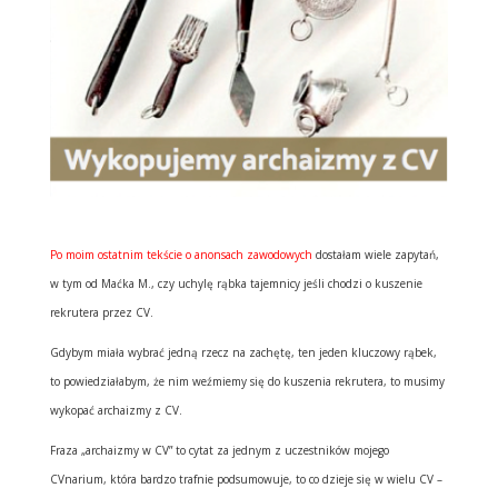
Po moim ostatnim tekście o
anonsach zawodowych
dostałam wiele zapytań,
w tym od Maćka M., czy uchylę rąbka tajemnicy jeśli chodzi o kuszenie
rekrutera przez CV.
Gdybym miała wybrać jedną rzecz na zachętę, ten jeden kluczowy rąbek,
to powiedziałabym, że nim weźmiemy się do kuszenia rekrutera, to musimy
wykopać archaizmy z CV.
Fraza „archaizmy w CV” to cytat za jednym z uczestników mojego
CVnarium, która bardzo trafnie podsumowuje, to co dzieje się w wielu CV –