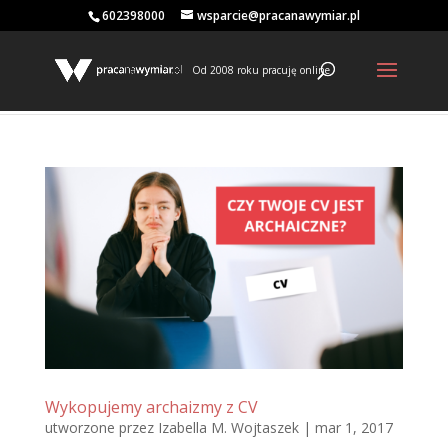
602398000
wsparcie@pracanawymiar.pl
Od 2008 roku pracuję online
Wykopujemy archaizmy z CV
utworzone przez
Izabella M. Wojtaszek
|
mar 1, 2017