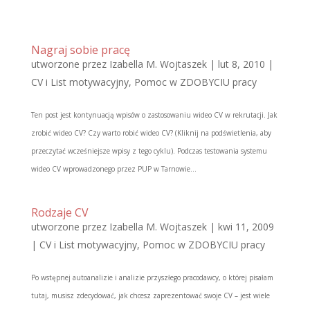
Nagraj sobie pracę
utworzone przez
Izabella M. Wojtaszek
|
lut 8, 2010
|
CV i List motywacyjny
,
Pomoc w ZDOBYCIU pracy
Ten post jest kontynuacją wpisów o zastosowaniu wideo CV w rekrutacji. Jak
zrobić wideo CV? Czy warto robić wideo CV? (Kliknij na podświetlenia, aby
przeczytać wcześniejsze wpisy z tego cyklu). Podczas testowania systemu
wideo CV wprowadzonego przez PUP w Tarnowie...
Rodzaje CV
utworzone przez
Izabella M. Wojtaszek
|
kwi 11, 2009
|
CV i List motywacyjny
,
Pomoc w ZDOBYCIU pracy
Po wstępnej autoanalizie i analizie przyszłego pracodawcy, o której pisałam
tutaj, musisz zdecydować, jak chcesz zaprezentować swoje CV – jest wiele