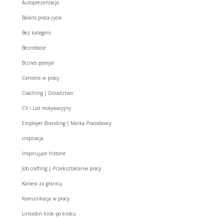
Autoprezentacja
Balans praca-życie
Bez kategorii
Bezrobocie
Biznes pomysł
Cenione w pracy
Coaching | Doradztwo
CV i List motywacyjny
Employer Branding | Marka Pracodawcy
inspiracja
Inspirujące historie
Job crafting | Przekształcanie pracy
Kariera za granicą
Komunikacja w pracy
Linkedin krok po kroku