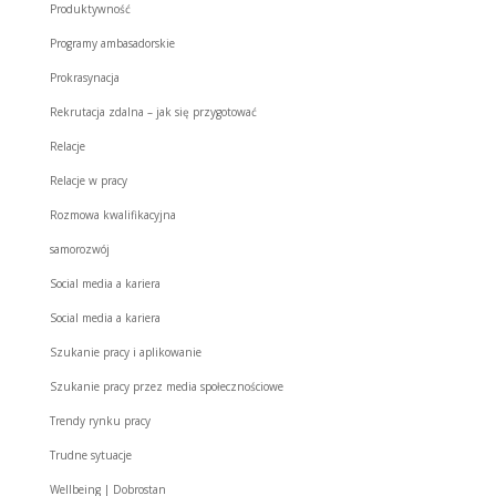
Produktywność
Programy ambasadorskie
Prokrasynacja
Rekrutacja zdalna – jak się przygotować
Relacje
Relacje w pracy
Rozmowa kwalifikacyjna
samorozwój
Social media a kariera
Social media a kariera
Szukanie pracy i aplikowanie
Szukanie pracy przez media społecznościowe
Trendy rynku pracy
Trudne sytuacje
Wellbeing | Dobrostan