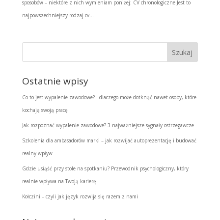
sposobów – niektóre z nich wymieniam poniżej: CV chronologiczne Jest to
najpowszechniejszy rodzaj cv...
Ostatnie wpisy
Co to jest wypalenie zawodowe? I dlaczego może dotknąć nawet osoby, które
kochają swoją pracę
Jak rozpoznać wypalenie zawodowe? 3 najważniejsze sygnały ostrzegawcze
Szkolenia dla ambasadorów marki – jak rozwijać autoprezentację i budować
realny wpływ
Gdzie usiąść przy stole na spotkaniu? Przewodnik psychologiczny, który
realnie wpływa na Twoją karierę
Kołczini – czyli jak język rozwija się razem z nami