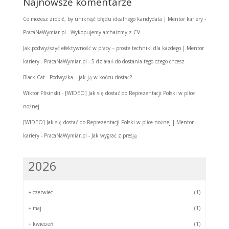
Najnowsze komentarze
Co możesz zrobić, by uniknąć błędu idealnego kandydata | Mentor kariery -
PracaNaWymiar.pl
-
Wykopujemy archaizmy z CV
Jak podwyższyć efektywność w pracy – proste techniki dla każdego | Mentor
kariery - PracaNaWymiar.pl
-
5 działań do dostania tego czego chcesz
Black Cat
-
Podwyżka – jak ją w końcu dostać?
Wiktor Plisinski
-
[WIDEO] Jak się dostać do Reprezentacji Polski w piłce
nożnej
[WIDEO] Jak się dostać do Reprezentacji Polski w piłce nożnej | Mentor
kariery - PracaNaWymiar.pl
-
Jak wygrać z presją
2026
+
czerwiec
(1)
+
maj
(1)
+
kwiecień
(1)