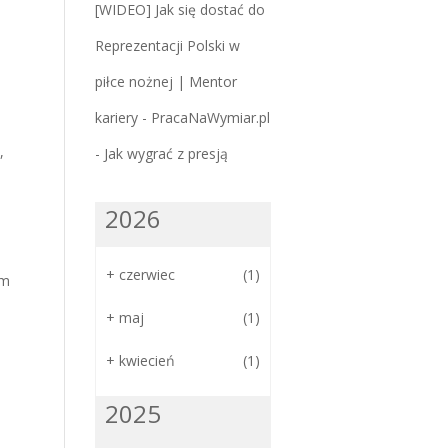
[WIDEO] Jak się dostać do
Reprezentacji Polski w
piłce nożnej | Mentor
kariery - PracaNaWymiar.pl
,
-
Jak wygrać z presją
2026
+
czerwiec
(1)
ym
+
maj
(1)
+
kwiecień
(1)
2025