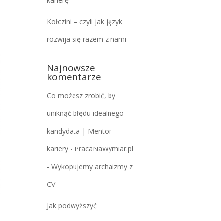
karierę
Kołczini – czyli jak język
rozwija się razem z nami
Najnowsze
komentarze
Co możesz zrobić, by
uniknąć błędu idealnego
kandydata | Mentor
kariery - PracaNaWymiar.pl
-
Wykopujemy archaizmy z
CV
Jak podwyższyć