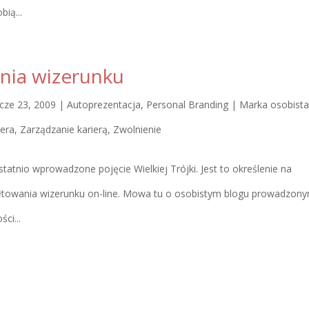
bią...
nia wizerunku
cze 23, 2009
|
Autoprezentacja
,
Personal Branding | Marka osobista
iera
,
Zarządzanie karierą
,
Zwolnienie
tatnio wprowadzone pojęcie Wielkiej Trójki. Jest to określenie na
ałtowania wizerunku on-line. Mowa tu o osobistym blogu prowadzon
ci...