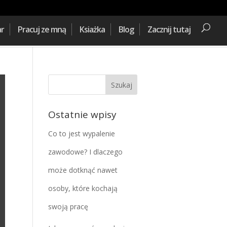
ar
Pracuj ze mną
Ksiażka
Blog
Zacznij tutaj
Ostatnie wpisy
Co to jest wypalenie
zawodowe? I dlaczego
może dotknąć nawet
osoby, które kochają
swoją pracę