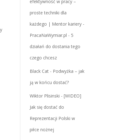
efektywność w pracy –
a
proste techniki dla
każdego | Mentor kariery -
y
PracaNaWymiar.pl
-
5
działań do dostania tego
czego chcesz
Black Cat
-
Podwyżka – jak
ją w końcu dostać?
Wiktor Plisinski
-
[WIDEO]
Jak się dostać do
Reprezentacji Polski w
piłce nożnej