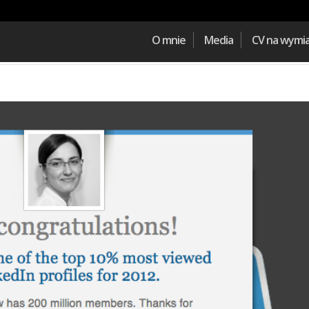
O mnie
Media
CV na wymi