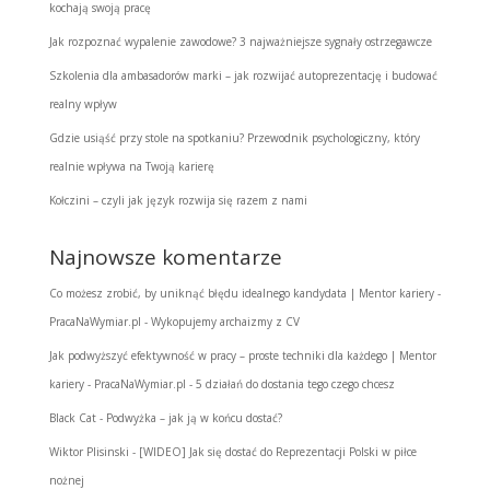
kochają swoją pracę
Jak rozpoznać wypalenie zawodowe? 3 najważniejsze sygnały ostrzegawcze
Szkolenia dla ambasadorów marki – jak rozwijać autoprezentację i budować
realny wpływ
Gdzie usiąść przy stole na spotkaniu? Przewodnik psychologiczny, który
realnie wpływa na Twoją karierę
Kołczini – czyli jak język rozwija się razem z nami
Najnowsze komentarze
Co możesz zrobić, by uniknąć błędu idealnego kandydata | Mentor kariery -
PracaNaWymiar.pl
-
Wykopujemy archaizmy z CV
Jak podwyższyć efektywność w pracy – proste techniki dla każdego | Mentor
kariery - PracaNaWymiar.pl
-
5 działań do dostania tego czego chcesz
Black Cat
-
Podwyżka – jak ją w końcu dostać?
Wiktor Plisinski
-
[WIDEO] Jak się dostać do Reprezentacji Polski w piłce
nożnej