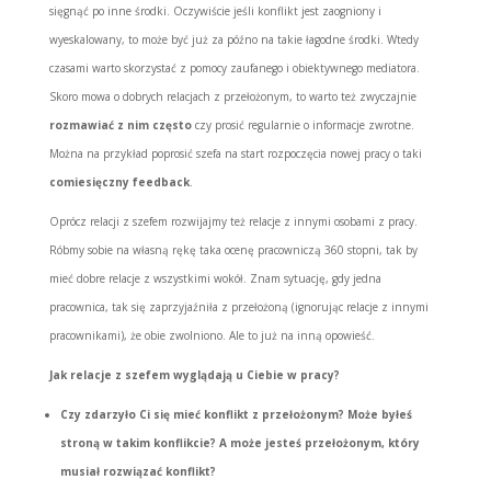
sięgnąć po inne środki. Oczywiście jeśli konflikt jest zaogniony i
wyeskalowany, to może być już za późno na takie łagodne środki. Wtedy
czasami warto skorzystać z pomocy zaufanego i obiektywnego mediatora.
Skoro mowa o dobrych relacjach z przełożonym, to warto też zwyczajnie
rozmawiać z nim często
czy prosić regularnie o informacje zwrotne.
Można na przykład poprosić szefa na start rozpoczęcia nowej pracy o taki
comiesięczny feedback
.
Oprócz relacji z szefem rozwijajmy też relacje z innymi osobami z pracy.
Róbmy sobie na własną rękę taka ocenę pracowniczą 360 stopni, tak by
mieć dobre relacje z wszystkimi wokół. Znam sytuację, gdy jedna
pracownica, tak się zaprzyjaźniła z przełożoną (ignorując relacje z innymi
pracownikami), że obie zwolniono. Ale to już na inną opowieść.
Jak relacje z szefem wyglądają u Ciebie w pracy?
Czy zdarzyło Ci się mieć konflikt z przełożonym? Może byłeś
stroną w takim konflikcie? A może jesteś przełożonym, który
musiał rozwiązać konflikt?