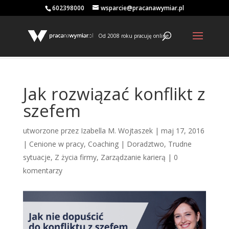
602398000
wsparcie@pracanawymiar.pl
Od 2008 roku pracuję online
Jak rozwiązać konflikt z
szefem
utworzone przez
Izabella M. Wojtaszek
|
maj 17, 2016
|
Cenione w pracy
,
Coaching | Doradztwo
,
Trudne
sytuacje
,
Z życia firmy
,
Zarządzanie karierą
|
0
komentarzy