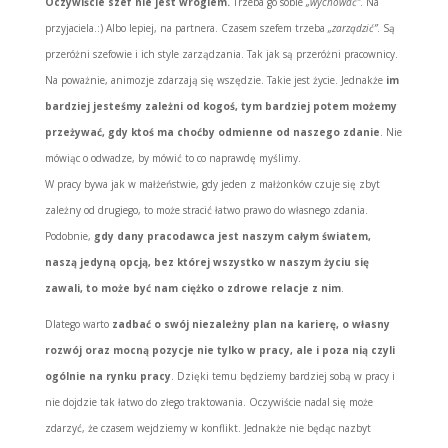
Oczywiście szef nie jest wrogiem.
Trzeba go sobie
„wychować”
. Na
przyjaciela.:) Albo lepiej, na partnera. Czasem szefem trzeba
„zarządzić”
. Są
przeróżni szefowie i ich style zarządzania. Tak jak są przeróżni pracownicy.
Na poważnie, animozje zdarzają się wszędzie. Takie jest życie. Jednakże
im
bardziej jesteśmy zależni od kogoś, tym bardziej potem możemy
przeżywać, gdy ktoś ma choćby odmienne od naszego zdanie
. Nie
mówiąc o odwadze, by mówić to co naprawdę myślimy.
W pracy bywa jak w małżeństwie, gdy jeden z małżonków czuje się zbyt
zależny od drugiego, to może stracić łatwo prawo do własnego zdania.
Podobnie,
gdy dany pracodawca jest naszym całym światem,
naszą jedyną opcją, bez której wszystko w naszym życiu się
zawali, to może być nam ciężko o zdrowe relacje z nim
.
Dlatego warto
zadbać o swój niezależny plan na karierę, o własny
rozwój oraz mocną pozycje nie tylko w pracy, ale i poza nią czyli
ogólnie na rynku pracy
. Dzięki temu będziemy bardziej sobą w pracy i
nie dojdzie tak łatwo do złego traktowania. Oczywiście nadal się może
zdarzyć, że czasem wejdziemy w konflikt. Jednakże nie będąc nazbyt