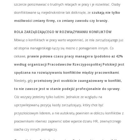
szczerze porozmawiać o trudnych relacjach w pracy i je rozwikłać. Osoby
skonfliktowane są niejednokrotnie tak dotknięte, że
szukają nie tylko
możliwości zmiany firmy, co zmiany zawodu czy branży.
ROLA ZARZĄDZAJĄCEGO W ROZWIĄZYWANIU KONFLIKTÓW
Mówiąc o konfliktach w pracy warto wspomnieć, że rola zarządzającego już
od stopnia managerskiego łączy się mocno z pomaganiem innym. Co
ciekawe,
prawie połowa czasu pracy managera (podobno aż 42%
według organizacji Pracodawców Rzeczypospolitej Polskiej) jest
spędzana na rozwiązywaniu konfliktów między pracownikami
.
Niestety, gdy
przełożony jest osobiście zaangażowany w konflikt,
to nie zawsze jest w stanie podejść profesjonalnie do sprawy
.
Cóż wszyscy jesteśmy tylko ludźmi. Jednakże ze względu na
uprzywilejowaną pozycję każdy zarządzający, który chce być
przyszłościowym liderem, a nie autokratą powinien w obliczu konfliktów z
pracownikami również zapewnić sobie wparcie działu HR, zewnętrznego
coacha czy innych pomagaczy.