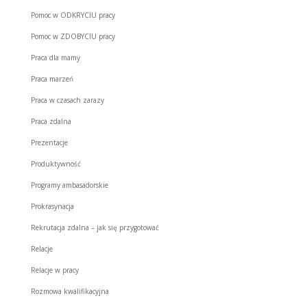
Pomoc w ODKRYCIU pracy
Pomoc w ZDOBYCIU pracy
Praca dla mamy
Praca marzeń
Praca w czasach zarazy
Praca zdalna
Prezentacje
Produktywność
Programy ambasadorskie
Prokrasynacja
Rekrutacja zdalna – jak się przygotować
Relacje
Relacje w pracy
Rozmowa kwalifikacyjna