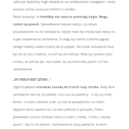
zależnym będziemy mogli swobodnie, acz profesjonalnie zareagować i mamy
większą szansę rozwiązać konflikt w zarodku.
Warto zauważyć, że
konflikty nie zawsze powstają nagle. Mogą
rodzić się powoli
. Spowodowane brakiem reakcji, czy cichym
przyzwoleniem na złe traktowanie, którym może być choćby brak reakcji na
czyjeś nieadekwatne zachowanie. To mogą być bardzo subtelne sygnały
dlatego niestety czasem trudno jest je wyłapać. Nie każde zachowanie musi
być też od razu znakiem, że szef nas źle traktuje. Może być przecież tylko
oznaką, że szef tak jak i my czasem, ma zły dzień albo
„palnie coś”
bez
zastanowienia.
„DO TRZECH RAZY SZTUKA…”
Ogólnie polecam
stosować zasadę do trzech razy sztuka.
Kiedy dane
zachowanie nam się nie podoba i trzy razy się powtórzy – w tej czy innej
formie – to moim zdaniem znak, że czas na sprawdzenie o co chodzi.
Najpierw warto upewnić się, czy sami jesteśmy w porządku. Potem
polecałabym szczerą rozmowę twarzą w twarz z osobą, z którą
„czujemy
spięcie”
. Gdy to nie pomoże i zachowanie się wciąż powtarza, to warto