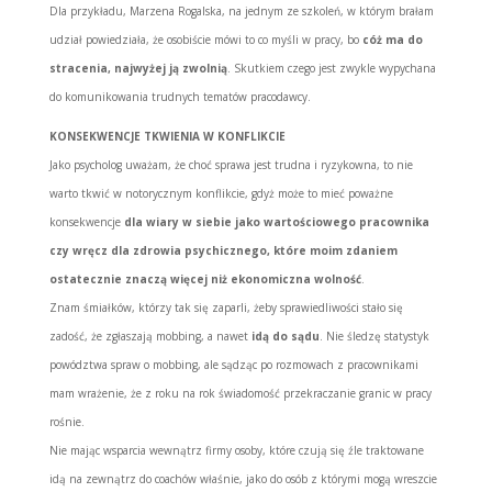
Dla przykładu, Marzena Rogalska, na jednym ze szkoleń, w którym brałam
udział powiedziała, że osobiście mówi to co myśli w pracy, bo
cóż ma do
stracenia, najwyżej ją zwolnią
. Skutkiem czego jest zwykle wypychana
do komunikowania trudnych tematów pracodawcy.
KONSEKWENCJE TKWIENIA W KONFLIKCIE
Jako psycholog uważam, że choć sprawa jest trudna i ryzykowna, to nie
warto tkwić w notorycznym konflikcie, gdyż może to mieć poważne
konsekwencje
dla wiary w siebie jako wartościowego pracownika
czy wręcz dla zdrowia psychicznego, które moim zdaniem
ostatecznie znaczą więcej niż ekonomiczna wolność
.
Znam śmiałków, którzy tak się zaparli, żeby sprawiedliwości stało się
zadość, że zgłaszają mobbing, a nawet
idą do sądu
. Nie śledzę statystyk
powództwa spraw o mobbing, ale sądząc po rozmowach z pracownikami
mam wrażenie, że z roku na rok świadomość przekraczanie granic w pracy
rośnie.
Nie mając wsparcia wewnątrz firmy osoby, które czują się źle traktowane
idą na zewnątrz do coachów właśnie, jako do osób z którymi mogą wreszcie