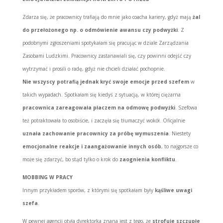
Zdarza się, że pracownicy trafiają do mnie jako coacha kariery, gdyż mają
żal
do przełożonego np. o odmówienie awansu czy podwyżki
. Z
podobnymi zgłoszeniami spotykałam się pracując w dziale Zarządzania
Zasobami Ludzkimi. Pracownicy zastanawiali się, czy powinni odejść czy
wytrzymać i prosili o radę, gdyż nie chcieli działać pochopnie.
Nie wszyscy potrafią jednak kryć swoje emocje przed szefem
w
takich wypadach. Spotkałam się kiedyś z sytuacją, w której ciężarna
pracownica zareagowała płaczem na odmowę podwyżki
. Szefowa
też potraktowała to osobiście, i zaczęła się tłumaczyć wokół. Oficjalnie
uznała zachowanie pracownicy za próbę wymuszenia
. Niestety
emocjonalne reakcje i zaangażowanie innych osób
, to najgorsze co
może się zdarzyć, bo stąd tylko o krok do
zaognienia konfliktu
.
MOBBING W PRACY
Innym przykładem sporów, z którymi się spotkałam były
kąśliwe uwagi
szefa
.
W pewnej agencji otyła dyrektorka znana jest z tego, że
strofuje szczupłe