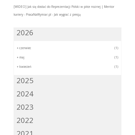
[WIDEO] Jak się dostać do Reprezentacji Polski w piłce nożnej | Mentor
kariery - PracaNaWymiar.pl
-
Jak wygrać z presją
2026
+
czerwiec
(1)
+
maj
(1)
+
kwiecień
(1)
2025
2024
2023
2022
2021