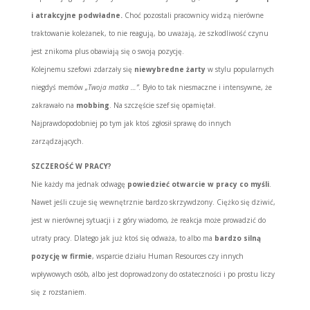
i atrakcyjne podwładne.
Choć pozostali pracownicy widzą nierówne
traktowanie koleżanek, to nie reagują, bo uważają, że szkodliwość czynu
jest znikoma plus obawiają się o swoją pozycję.
Kolejnemu szefowi zdarzały się
niewybredne żarty
w stylu popularnych
niegdyś memów
„Twoja matka …”
. Było to tak niesmaczne i intensywne, że
zakrawało na
mobbing
. Na szczęście szef się opamiętał.
Najprawdopodobniej po tym jak ktoś zgłosił sprawę do innych
zarządzających.
SZCZEROŚĆ W PRACY?
Nie każdy ma jednak odwagę
powiedzieć otwarcie w pracy co myśli
.
Nawet jeśli czuje się wewnętrznie bardzo skrzywdzony. Ciężko się dziwić,
jest w nierównej sytuacji i z góry wiadomo, że reakcja może prowadzić do
utraty pracy. Dlatego jak już ktoś się odważa, to albo ma
bardzo silną
pozycję w firmie
, wsparcie działu Human Resources czy innych
wpływowych osób, albo jest doprowadzony do ostateczności i po prostu liczy
się z rozstaniem.