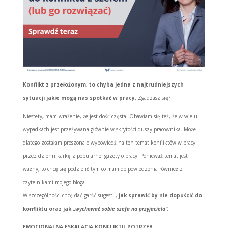
Konflikt z przełożonym, to chyba jedna z najtrudniejszych
sytuacji jakie mogą nas spotkać w pracy.
Zgadzasz się?
Niestety, mam wrażenie, że jest dość częsta. Obawiam się też, że w wielu
wypadkach jest przeżywana głównie w skrytości duszy pracownika. Może
dlatego zostałam proszona o wypowiedź na ten temat konfliktów w pracy
przez dziennikarkę z popularnej gazety o pracy. Ponieważ temat jest
ważny, to chcę się podzielić tym co mam do powiedzenia również z
czytelnikami mojego bloga.
W szczególności chcę dać garść sugestii,
jak sprawić by nie dopuścić do
konfliktu oraz jak „
wychować sobie szefa na przyjaciela”.
EMOCJONALNA ESKALACJA KONFLIKTU POTRZEB