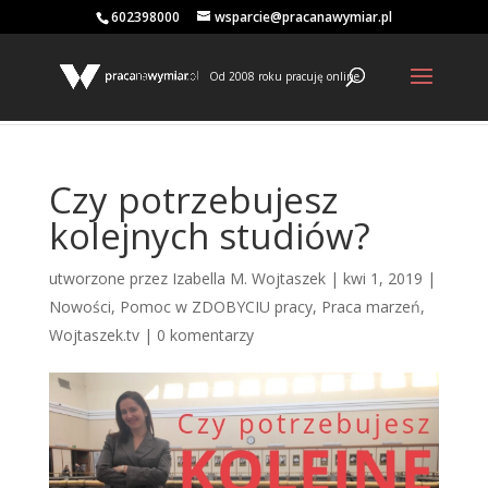
602398000
wsparcie@pracanawymiar.pl
Od 2008 roku pracuję online
Czy potrzebujesz
kolejnych studiów?
utworzone przez
Izabella M. Wojtaszek
|
kwi 1, 2019
|
Nowości
,
Pomoc w ZDOBYCIU pracy
,
Praca marzeń
,
Wojtaszek.tv
|
0 komentarzy