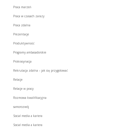
Praca marzeń
Praca w czasach zarazy
Praca zdalna
Prezentacje
Produktywność
Programy ambasadorskie
Prokrasynacja
Rekrutacja zdalna – jak się przygotować
Relacje
Relacje w pracy
Rozmowa kwalifikacyjna
samorozwój
Social media a kariera
Social media a kariera