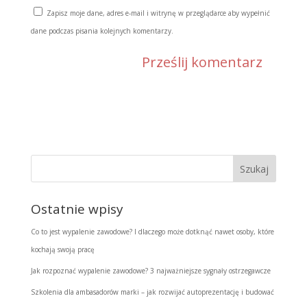
Zapisz moje dane, adres e-mail i witrynę w przeglądarce aby wypełnić
dane podczas pisania kolejnych komentarzy.
Ostatnie wpisy
Co to jest wypalenie zawodowe? I dlaczego może dotknąć nawet osoby, które
kochają swoją pracę
Jak rozpoznać wypalenie zawodowe? 3 najważniejsze sygnały ostrzegawcze
Szkolenia dla ambasadorów marki – jak rozwijać autoprezentację i budować