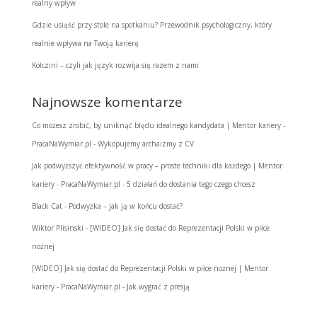
realny wpływ
Gdzie usiąść przy stole na spotkaniu? Przewodnik psychologiczny, który
realnie wpływa na Twoją karierę
Kołczini – czyli jak język rozwija się razem z nami
Najnowsze komentarze
Co możesz zrobić, by uniknąć błędu idealnego kandydata | Mentor kariery -
PracaNaWymiar.pl
-
Wykopujemy archaizmy z CV
Jak podwyższyć efektywność w pracy – proste techniki dla każdego | Mentor
kariery - PracaNaWymiar.pl
-
5 działań do dostania tego czego chcesz
Black Cat
-
Podwyżka – jak ją w końcu dostać?
Wiktor Plisinski
-
[WIDEO] Jak się dostać do Reprezentacji Polski w piłce
nożnej
[WIDEO] Jak się dostać do Reprezentacji Polski w piłce nożnej | Mentor
kariery - PracaNaWymiar.pl
-
Jak wygrać z presją