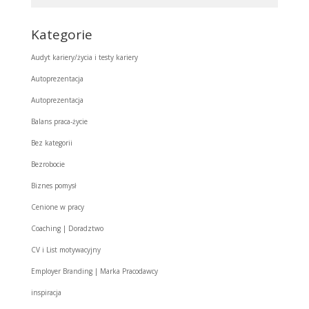
Kategorie
Audyt kariery/życia i testy kariery
Autoprezentacja
Autoprezentacja
Balans praca-życie
Bez kategorii
Bezrobocie
Biznes pomysł
Cenione w pracy
Coaching | Doradztwo
CV i List motywacyjny
Employer Branding | Marka Pracodawcy
inspiracja