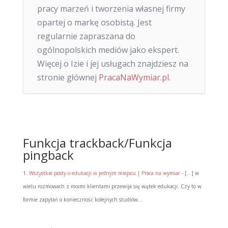
pracy marzeń i tworzenia własnej firmy
opartej o markę osobistą. Jest
regularnie zapraszana do
ogólnopolskich mediów jako ekspert.
Więcej o Izie i jej usługach znajdziesz na
stronie głównej
PracaNaWymiar.pl
.
Funkcja trackback/Funkcja
pingback
Wszystkie posty o edukacji w jednym miejscu | Praca na wymiar
- […] w
wielu rozmowach z moimi klientami przewija się wątek edukacji. Czy to w
formie zapytań o konieczność kolejnych studiów…