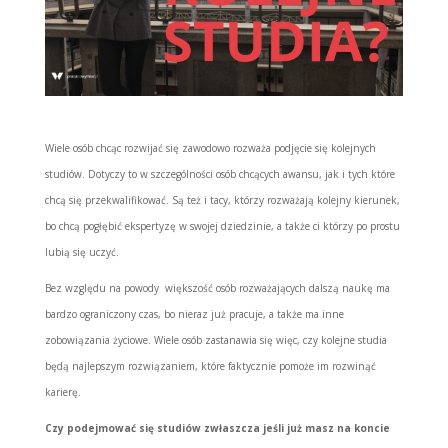
Wiele osób chcąc rozwijać się zawodowo rozważa podjęcie się kolejnych
studiów. Dotyczy to w szczególności osób chcących awansu, jak i tych które
chcą się przekwalifikować. Są też i tacy, którzy rozważają kolejny kierunek,
bo chcą pogłębić ekspertyzę w swojej dziedzinie, a także ci którzy po prostu
lubią się uczyć.
Bez względu na powody większość osób rozważających dalszą naukę ma
bardzo ograniczony czas, bo nieraz już pracuje, a także ma inne
zobowiązania życiowe. Wiele osób zastanawia się więc, czy kolejne studia
będą najlepszym rozwiązaniem, które faktycznie pomoże im rozwinąć
karierę.
Czy podejmować się studiów zwłaszcza jeśli już masz na koncie