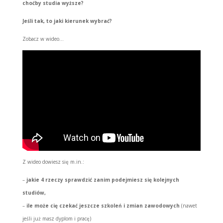
choćby studia wyższe?
Jeśli tak, to jaki kierunek wybrać?
Zobacz w wideo…
Z wideo dowiesz się m.in.:
–
jakie 4 rzeczy sprawdzić zanim podejmiesz się kolejnych
studiów,
–
ile może cię czekać jeszcze szkoleń i zmian zawodowych
(nawet
jeśli już masz dyplom i pracę)