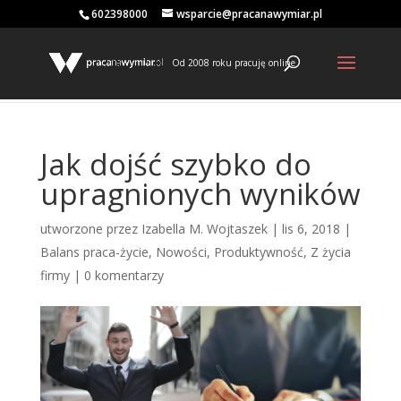
602398000
wsparcie@pracanawymiar.pl
Od 2008 roku pracuję online
Jak dojść szybko do
upragnionych wyników
utworzone przez
Izabella M. Wojtaszek
|
lis 6, 2018
|
Balans praca-życie
,
Nowości
,
Produktywność
,
Z życia
firmy
|
0 komentarzy