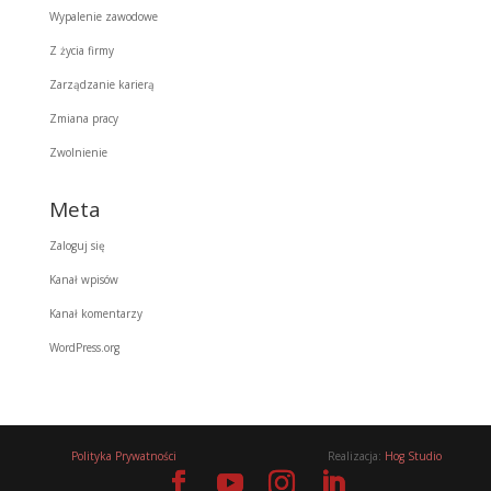
Wypalenie zawodowe
Z życia firmy
Zarządzanie karierą
Zmiana pracy
Zwolnienie
Meta
Zaloguj się
Kanał wpisów
Kanał komentarzy
WordPress.org
Polityka Prywatności
Realizacja:
Hog Studio