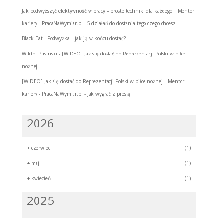
Jak podwyższyć efektywność w pracy – proste techniki dla każdego | Mentor
kariery - PracaNaWymiar.pl
-
5 działań do dostania tego czego chcesz
Black Cat
-
Podwyżka – jak ją w końcu dostać?
Wiktor Plisinski
-
[WIDEO] Jak się dostać do Reprezentacji Polski w piłce
nożnej
[WIDEO] Jak się dostać do Reprezentacji Polski w piłce nożnej | Mentor
kariery - PracaNaWymiar.pl
-
Jak wygrać z presją
2026
+
czerwiec
(1)
+
maj
(1)
+
kwiecień
(1)
2025