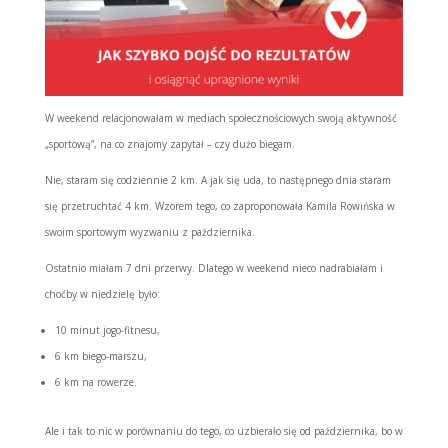
W weekend relacjonowałam w mediach społecznościowych swoją aktywność
„sportową”, na co znajomy zapytał – czy dużo biegam.
Nie, staram się codziennie 2 km. A jak się uda, to następnego dnia staram
się przetruchtać 4 km. Wzorem tego, co zaproponowała Kamila Rowińska w
swoim sportowym wyzwaniu z października.
Ostatnio miałam 7 dni przerwy. Dlatego w weekend nieco nadrabiałam i
choćby w niedzielę było:
10 minut jogo-fitnesu,
6 km biego-marszu,
6 km na rowerze.
Ale i tak to nic w porównaniu do tego, co uzbierało się od października, bo w