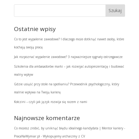
Ostatnie wpisy
Co to jest wypalenie zawodowe? I dlaczego może dotknąć nawet osoby, które
kochają swoją pracę
Jak rozpoznać wypalenie zawodowe? 3 najważniejsze sygnały ostrzegawcze
Szkolenia dla ambasadorów marki – jak rozwijać autoprezentację i budować
realny wpływ
Gdzie usiąść przy stole na spotkaniu? Przewodnik psychologiczny, który
realnie wpływa na Twoją karierę
Kołczini – czyli jak język rozwija się razem z nami
Najnowsze komentarze
Co możesz zrobić, by uniknąć błędu idealnego kandydata | Mentor kariery -
PracaNaWymiar.pl
-
Wykopujemy archaizmy z CV