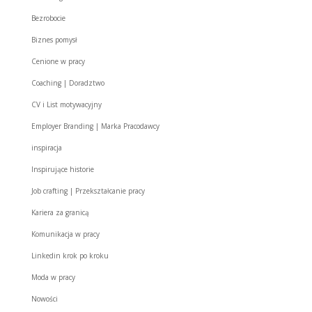
Bezrobocie
Biznes pomysł
Cenione w pracy
Coaching | Doradztwo
CV i List motywacyjny
Employer Branding | Marka Pracodawcy
inspiracja
Inspirujące historie
Job crafting | Przekształcanie pracy
Kariera za granicą
Komunikacja w pracy
Linkedin krok po kroku
Moda w pracy
Nowości