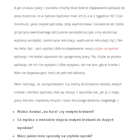
A jak szukasz pracy i roześlesz choćby dwie dobrze dopasowane aplikacje do
pracy dziennie, to w tydzień będziesz mieć ich 8, a w 2 tygodnie 16! Czyli
minimum, jakie zwykle potrzeba, żeby wyeliminować niezależne od Ciebie
przyczyny ewentualnego odrzucenia kandydatury (jak inny wcześniej
wybrany kandydat, zamknięcie rekrutacji, wydłużenie rekrutacji itp.). Nie
ma bata, byś – jeśli wyślesz dobrze dopasowane, wręcz
szyte na wymiar
aplikacje, nie dostał zaproszeń do upragnionej pracy. No, chyba że piszesz
aplikacje, ale ich nie wysyłasz;) Albo wysyłasz, ale nie tam, gdzie trzeba;)
Albo nie dopasowujesz treści do potrzeb odbiorcy.
Mam nadzieję, że zainspirowałam Cię trochę do działania metodą małych
kroków i wkrótce będziesz móc się cieszyć z wyników tak, jak ja z mojej
pracy marzeń, napisanej książki i coraz dłuższego dystansu biegowego.:)
Wolisz działać „na hura” czy małymi krokami?
Co myślisz o metodzie dojścia małymi krokami do dużych
wyników?
Masz jakieś inne sposoby na szybkie wyniki?