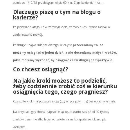
sumie od 1/10/18 przebiegłam około 60 km. Ziarnko do ziarnka….
Dlaczego piszę o tym na blogu o
karierze?
Po pierwsze dlatego, że w zdrowym ciele, zdrowy duch i warto zadbać o
zbalansowany rozwój.
Po drugie i najważniejsze dlatego, że często
przeceniamy to, co
możemy osiągnąć w jeden dzień, a nie doceniamy małych kroków,
jakie możemy wykonać, by osiągnąć cel w długiej perspektywie
.
Co chcesz osiągnąć?
Na jakie kroki możesz to podzielić,
żeby codziennie zrobić coś w kierunku
osiągnięcia tego, czego pragniesz?
Często te kroki na początek mogą (czy wręcz powinny) być obraźliwie małe.
Na przykład, gdy chcesz napisać książkę, to warto zacząć od 10 tysięcy
znaków dziennie albo lepiej od założenia na komputerze folderu pt.
„Książka”.