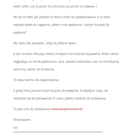
wiem tylko, czy to przez tą sztuczkę czy przez tą zabawę.:)
No ale co robić jak dziecko w domu chore do zaopiekowania, a ty masz
wywiad wideo do nagrania, potem inne spotkania i karton książek do
wysłania?
Nic tylko tak pracować, żeby się dobrze bawić.
A tak na serio. Wszyscy mamy mniejsze lub większe wyzwania. Które nieraz
wyglądają na nie do pokonania. Lecz zamiast marnować czas na narzekania,
warto się zabrać do działania.
To moja mantra do zapamiętania.
A jakby ktoś jeszcze chciał książkę do wysłania, to dawajcie znać, bo
zabieram się do pakowania:) A zaraz potem uciekam do malowania.
Tu jest link do zamawiania
www.pasjatozamalo.pl
Pozdrawiam,
Iza