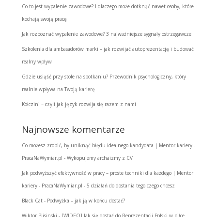
Co to jest wypalenie zawodowe? I dlaczego może dotknąć nawet osoby, które
kochają swoją pracę
Jak rozpoznać wypalenie zawodowe? 3 najważniejsze sygnały ostrzegawcze
Szkolenia dla ambasadorów marki – jak rozwijać autoprezentację i budować
realny wpływ
Gdzie usiąść przy stole na spotkaniu? Przewodnik psychologiczny, który
realnie wpływa na Twoją karierę
Kołczini – czyli jak język rozwija się razem z nami
Najnowsze komentarze
Co możesz zrobić, by uniknąć błędu idealnego kandydata | Mentor kariery -
PracaNaWymiar.pl
-
Wykopujemy archaizmy z CV
Jak podwyższyć efektywność w pracy – proste techniki dla każdego | Mentor
kariery - PracaNaWymiar.pl
-
5 działań do dostania tego czego chcesz
Black Cat
-
Podwyżka – jak ją w końcu dostać?
Wiktor Plisinski
-
[WIDEO] Jak się dostać do Reprezentacji Polski w piłce