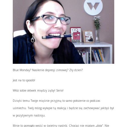
Blue Monday? Nasilenie depresji zimowej? Zły dzień?
Jest na to sposób!
Włóż sobie ołówek między zęby! Serio!
Dzięki temu Twoje mięśnie przyjmą to samo położenie co podczas
uśmiechu. Twój mózg wyłapie tą reakcję i będzie się zachowywać jakbyś był
w pozytywnym nastroju.
Mnie to pomogło wejść w świetny nastrój. Chociaż nie miałam „doła”. Nie