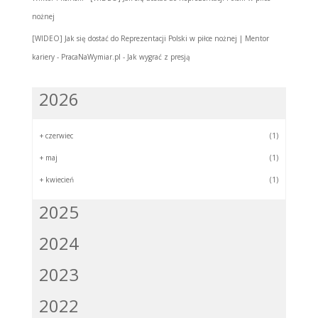
nożnej
[WIDEO] Jak się dostać do Reprezentacji Polski w piłce nożnej | Mentor
kariery - PracaNaWymiar.pl
-
Jak wygrać z presją
2026
+
czerwiec
(1)
+
maj
(1)
+
kwiecień
(1)
2025
2024
2023
2022