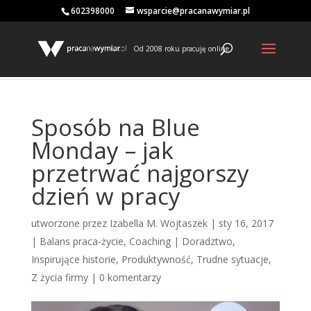
602398000
wsparcie@pracanawymiar.pl
Od 2008 roku pracuję online
Sposób na Blue
Monday – jak
przetrwać najgorszy
dzień w pracy
utworzone przez
Izabella M. Wojtaszek
|
sty 16, 2017
|
Balans praca-życie
,
Coaching | Doradztwo
,
Inspirujące historie
,
Produktywność
,
Trudne sytuacje
,
Z życia firmy
|
0 komentarzy