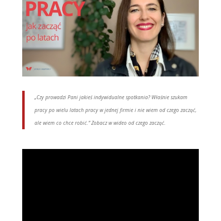
„Czy prowadzi Pani jakieś indywidualne spotkania? Właśnie szukam
pracy po wielu latach pracy w jednej firmie i nie wiem od czego zacząć,
ale wiem co chce robić.” Zobacz w wideo od czego zacząć.