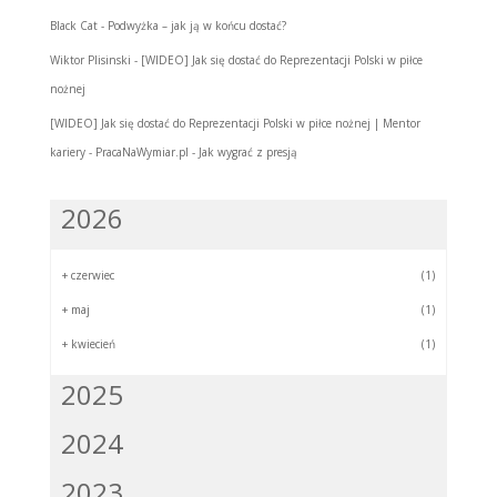
Black Cat
-
Podwyżka – jak ją w końcu dostać?
Wiktor Plisinski
-
[WIDEO] Jak się dostać do Reprezentacji Polski w piłce
nożnej
[WIDEO] Jak się dostać do Reprezentacji Polski w piłce nożnej | Mentor
kariery - PracaNaWymiar.pl
-
Jak wygrać z presją
2026
+
czerwiec
(1)
+
maj
(1)
+
kwiecień
(1)
2025
2024
2023