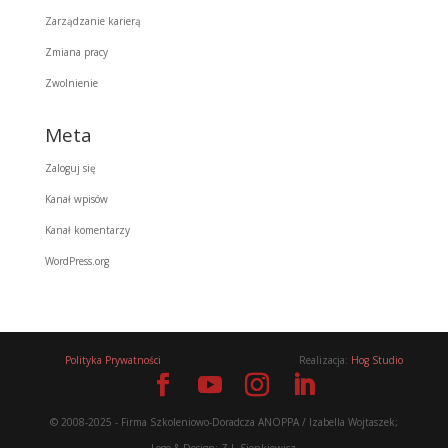
Zarządzanie karierą
Zmiana pracy
Zwolnienie
Meta
Zaloguj się
Kanał wpisów
Kanał komentarzy
WordPress.org
Polityka Prywatności
Realizacja:
Hog Studio
© 2008-2025 - Firma Szkoleniowo-Doradcza ANOPPA / Izabella Wojtaszek;