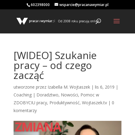
602398000
wsparcie@pracanawymiar.pl
Od 2008 roku pracuję online
[WIDEO] Szukanie
pracy – od czego
zacząć
utworzone przez
Izabella M. Wojtaszek
|
lis 6, 2019
|
Coaching | Doradztwo
,
Nowości
,
Pomoc w
ZDOBYCIU pracy
,
Produktywność
,
Wojtaszek.tv
|
0
komentarzy