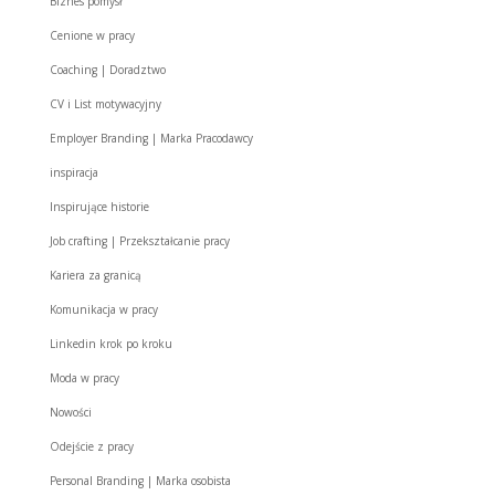
Biznes pomysł
Cenione w pracy
Coaching | Doradztwo
CV i List motywacyjny
Employer Branding | Marka Pracodawcy
inspiracja
Inspirujące historie
Job crafting | Przekształcanie pracy
Kariera za granicą
Komunikacja w pracy
Linkedin krok po kroku
Moda w pracy
Nowości
Odejście z pracy
Personal Branding | Marka osobista