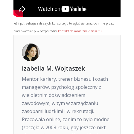
Jeśli potrzebujesz dalszych konsultacji, to zgłoś się teraz do mnie przez
pracanwymiar.pl – bezpośredni
kontakt do mnie znajdziesz tu.
Izabella M. Wojtaszek
Mentor kariery, trener biznesu i coach
managerów, psycholog społeczny z
wieloletnim doświadczeniem
zawodowym, w tym w zarządzaniu
zasobami ludzkimi i w rekrutacji.
Pracowała online, zanim to było modne
(zaczęła w 2008 roku, gdy jeszcze nikt