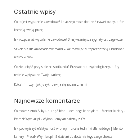
Ostatnie wpisy
Co to jest wypalenie zawodowe? I dlaczego może dotknąć nawet osoby, które
kochają swoją pracę
Jak rozpoznać wypalenie zawodowe? 3 najważniejsze sygnały ostrzegawcze
Szkolenia dla ambasadorów marki – jak rozwijać autoprezentację i budować
realny wpływ
Gdzie usiąść przy stole na spotkaniu? Przewodnik psychologiczny, który
realnie wpływa na Twoją karierę
Kołczini – czyli jak język rozwija się razem z nami
Najnowsze komentarze
Co możesz zrobić, by uniknąć błędu idealnego kandydata | Mentor kariery -
PracaNaWymiar.pl
-
Wykopujemy archaizmy z CV
Jak podwyższyć efektywność w pracy – proste techniki dla każdego | Mentor
kariery - PracaNaWymiar.pl
-
5 działań do dostania tego czego chcesz