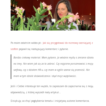
Po moim ostatnim wideo pt.:
Jak się przygotować do rozmowy oceniającej z
szefem
pojawił się następujący komentarz i pytanie.
Bardzo ciekawy materiał. Mam pytanie. Ja właśnie myślę o zmianie działu
na inny. Nie wiem jak się za to zabrać. Czy najpierw porozmawiać z moją
szefową, czy z działem HR-u, czy mam w ogóle szanse się przenieść. Nie
mam w tym dziale doświadczenia i stąd moje wątpliwości.
Jeśli i Ciebie interesuje ten wątek, to zapraszam do zapoznania się z moją
odpowiedzią, z której wyszedł mały artykuł…
Dziękuję za chęć pogłębienia tematu i inicjatywę autorce komentarza.