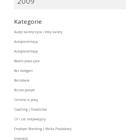
2009
Kategorie
Audyt kariery/życia i testy kariery
Autoprezentacja
Autoprezentacja
Balans praca-życie
Bez kategorii
Bezrobocie
Biznes pomysł
Cenione w pracy
Coaching | Doradztwo
CV i List motywacyjny
Employer Branding | Marka Pracodawcy
inspiracja