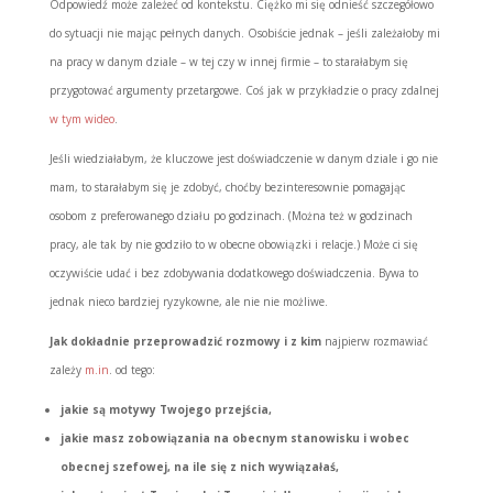
Odpowiedź może zależeć od kontekstu. Ciężko mi się odnieść szczegółowo
do sytuacji nie mając pełnych danych. Osobiście jednak – jeśli zależałoby mi
na pracy w danym dziale – w tej czy w innej firmie – to starałabym się
przygotować argumenty przetargowe. Coś jak w przykładzie o pracy zdalnej
w tym wideo
.
Jeśli wiedziałabym, że kluczowe jest doświadczenie w danym dziale i go nie
mam, to starałabym się je zdobyć, choćby bezinteresownie pomagając
osobom z preferowanego działu po godzinach. (Można też w godzinach
pracy, ale tak by nie godziło to w obecne obowiązki i relacje.) Może ci się
oczywiście udać i bez zdobywania dodatkowego doświadczenia. Bywa to
jednak nieco bardziej ryzykowne, ale nie nie możliwe.
Jak dokładnie przeprowadzić rozmowy i z kim
najpierw rozmawiać
zależy
m.in
. od tego:
jakie są motywy Twojego przejścia,
jakie masz zobowiązania na obecnym stanowisku i wobec
obecnej szefowej, na ile się z nich wywiązałaś,