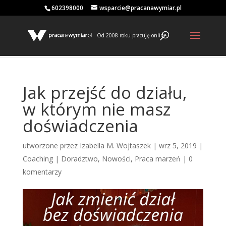
602398000
wsparcie@pracanawymiar.pl
Od 2008 roku pracuję online
Jak przejść do działu,
w którym nie masz
doświadczenia
utworzone przez
Izabella M. Wojtaszek
|
wrz 5, 2019
|
Coaching | Doradztwo
,
Nowości
,
Praca marzeń
|
0
komentarzy