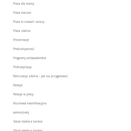
Praca dla mamy
Praca marzeń
Praca w czasach zarazy
Praca zdalna
Prezentacje
Produktywność
Programy ambasadorskie
Prokrasynacja
Rekrutacja zdalna – jak się przygotować
Relacje
Relacje w pracy
Rozmowa kwalifikacyjna
samorozwój
Social media a kariera
Social media a kariera