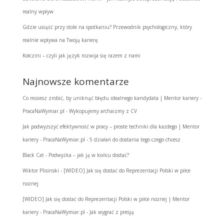
realny wpływ
Gdzie usiąść przy stole na spotkaniu? Przewodnik psychologiczny, który
realnie wpływa na Twoją karierę
Kołczini – czyli jak język rozwija się razem z nami
Najnowsze komentarze
Co możesz zrobić, by uniknąć błędu idealnego kandydata | Mentor kariery -
PracaNaWymiar.pl
-
Wykopujemy archaizmy z CV
Jak podwyższyć efektywność w pracy – proste techniki dla każdego | Mentor
kariery - PracaNaWymiar.pl
-
5 działań do dostania tego czego chcesz
Black Cat
-
Podwyżka – jak ją w końcu dostać?
Wiktor Plisinski
-
[WIDEO] Jak się dostać do Reprezentacji Polski w piłce
nożnej
[WIDEO] Jak się dostać do Reprezentacji Polski w piłce nożnej | Mentor
kariery - PracaNaWymiar.pl
-
Jak wygrać z presją