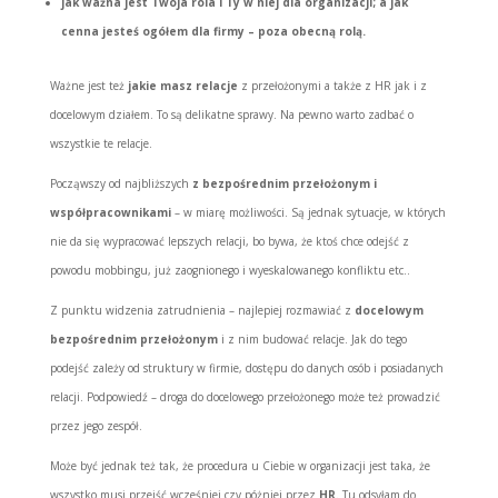
jak ważna jest Twoja rola i Ty w niej dla organizacji; a jak
cenna jesteś ogółem dla firmy – poza obecną rolą.
Ważne jest też
jakie masz relacje
z przełożonymi a także z HR jak i z
docelowym działem. To są delikatne sprawy. Na pewno warto zadbać o
wszystkie te relacje.
Począwszy od najbliższych
z bezpośrednim przełożonym i
współpracownikami
– w miarę możliwości. Są jednak sytuacje, w których
nie da się wypracować lepszych relacji, bo bywa, że ktoś chce odejść z
powodu mobbingu, już zaognionego i wyeskalowanego konfliktu etc..
Z punktu widzenia zatrudnienia – najlepiej rozmawiać z
docelowym
bezpośrednim przełożonym
i z nim budować relacje. Jak do tego
podejść zależy od struktury w firmie, dostępu do danych osób i posiadanych
relacji. Podpowiedź – droga do docelowego przełożonego może też prowadzić
przez jego zespół.
Może być jednak też tak, że procedura u Ciebie w organizacji jest taka, że
wszystko musi przejść wcześniej czy póżniej przez
HR
. Tu odsyłam do