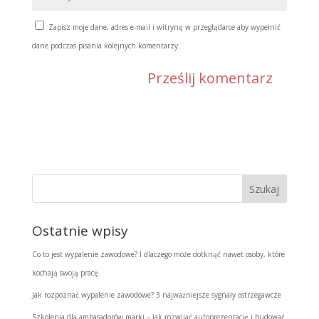
Zapisz moje dane, adres e-mail i witrynę w przeglądarce aby wypełnić
dane podczas pisania kolejnych komentarzy.
Ostatnie wpisy
Co to jest wypalenie zawodowe? I dlaczego może dotknąć nawet osoby, które
kochają swoją pracę
Jak rozpoznać wypalenie zawodowe? 3 najważniejsze sygnały ostrzegawcze
Szkolenia dla ambasadorów marki – jak rozwijać autoprezentację i budować