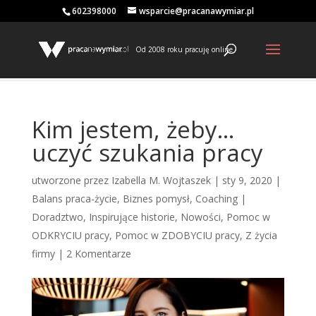
602398000
wsparcie@pracanawymiar.pl
Od 2008 roku pracuję online
Kim jestem, żeby…
uczyć szukania pracy
utworzone przez
Izabella M. Wojtaszek
|
sty 9, 2020
|
Balans praca-życie
,
Biznes pomysł
,
Coaching |
Doradztwo
,
Inspirujące historie
,
Nowości
,
Pomoc w
ODKRYCIU pracy
,
Pomoc w ZDOBYCIU pracy
,
Z życia
firmy
|
2 Komentarze