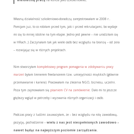
Własną działalność szkoleniowo-doradczą zarejestrowałam w 2008 r..
Pomijam już, to co robiłam przed tym, jaki i przed rekrutacjami, bo wydaje
mi się to mniej istotne na tym etapie. Jedno jest pewne – nie urodziłam się
w HRach.;) Zaczynałam tak jak wiele osób bez względu na branżę – od zera
– rozwijając się w różnych projektach.
Nim stworzyłam
kompleksowy program pomagania w zdobywaniu pracy
marzeń
byłam trenerem freelancerem tzw. umiejętności miękkich (głównie
przemawianie i kariera). Pracowałam na zlecenia NGO, biznesu, uczelni.
Poza tym zajmowałam się
pisaniem CV na zamówienie
. Dało mi to jeszcze
głębszy wgląd w potrzeby i wyzwania różnych organizacji i osób.
Podczas pracy z ludźmi zauważyłam, że – bez względu na rolę zawodową,
pozycję, pochodzenie –
wielu z nas jest niespełnionych zawodowo –
nawet będąc na najwyższym poziomie zarządzania.