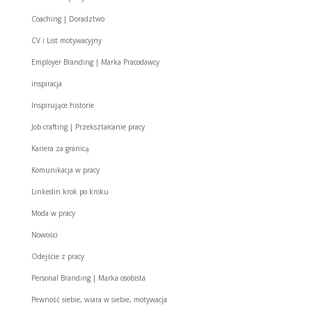
Coaching | Doradztwo
CV i List motywacyjny
Employer Branding | Marka Pracodawcy
inspiracja
Inspirujące historie
Job crafting | Przekształcanie pracy
Kariera za granicą
Komunikacja w pracy
Linkedin krok po kroku
Moda w pracy
Nowości
Odejście z pracy
Personal Branding | Marka osobista
Pewność siebie, wiara w siebie, motywacja