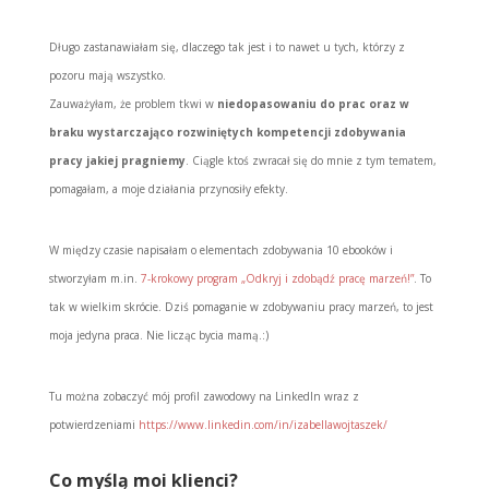
Długo zastanawiałam się, dlaczego tak jest i to nawet u tych, którzy z
pozoru mają wszystko.
Zauważyłam, że problem tkwi w
niedopasowaniu do prac oraz w
braku wystarczająco rozwiniętych kompetencji zdobywania
pracy jakiej pragniemy
. Ciągle ktoś zwracał się do mnie z tym tematem,
pomagałam, a moje działania przynosiły efekty.
W między czasie napisałam o elementach zdobywania 10 ebooków i
stworzyłam m.in.
7-krokowy program „Odkryj i zdobądź pracę marzeń!”
. To
tak w wielkim skrócie. Dziś pomaganie w zdobywaniu pracy marzeń, to jest
moja jedyna praca. Nie licząc bycia mamą.:)
Tu można zobaczyć mój profil zawodowy na LinkedIn wraz z
potwierdzeniami
https://www.linkedin.com/in/izabellawojtaszek/
Co myślą moi klienci?