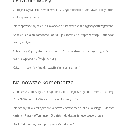
Ostatnie wpisy
Co to jest wypalenie zawodowe? I dlaczego może dotknąć nawet osoby, które
kochają swoją pracę
Jak rozpoznać wypalenie zawodowe? 3 najważniejsze sygnały ostrzegawcze
Szkolenia dla ambasadorów marki – jak rozwijać autoprezentację i budować
realny wpływ
Gdzie usiąść przy stole na spotkaniu? Przewodnik psychologiczny, który
realnie wpływa na Twoją karierę
Kołczini – czyli jak język rozwija się razem z nami
Najnowsze komentarze
Co możesz zrobić, by uniknąć błędu idealnego kandydata | Mentor kariery -
PracaNaWymiar.pl
-
Wykopujemy archaizmy z CV
Jak podwyższyć efektywność w pracy – proste techniki dla każdego | Mentor
kariery - PracaNaWymiar.pl
-
5 działań do dostania tego czego chcesz
Black Cat
-
Podwyżka – jak ją w końcu dostać?