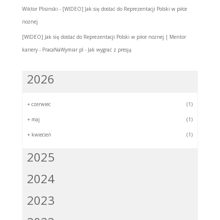
Wiktor Plisinski
-
[WIDEO] Jak się dostać do Reprezentacji Polski w piłce
nożnej
[WIDEO] Jak się dostać do Reprezentacji Polski w piłce nożnej | Mentor
kariery - PracaNaWymiar.pl
-
Jak wygrać z presją
2026
+
czerwiec
(1)
+
maj
(1)
+
kwiecień
(1)
2025
2024
2023