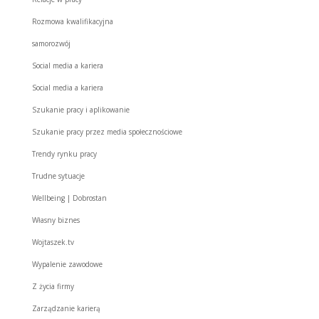
Rozmowa kwalifikacyjna
samorozwój
Social media a kariera
Social media a kariera
Szukanie pracy i aplikowanie
Szukanie pracy przez media społecznościowe
Trendy rynku pracy
Trudne sytuacje
Wellbeing | Dobrostan
Własny biznes
Wojtaszek.tv
Wypalenie zawodowe
Z życia firmy
Zarządzanie karierą