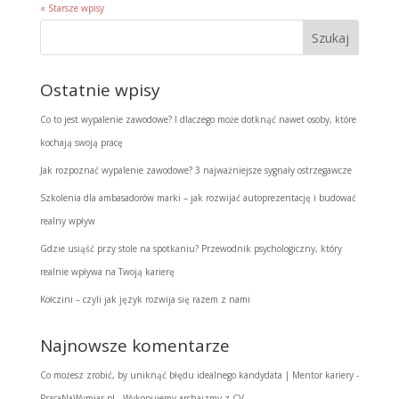
« Starsze wpisy
Ostatnie wpisy
Co to jest wypalenie zawodowe? I dlaczego może dotknąć nawet osoby, które
kochają swoją pracę
Jak rozpoznać wypalenie zawodowe? 3 najważniejsze sygnały ostrzegawcze
Szkolenia dla ambasadorów marki – jak rozwijać autoprezentację i budować
realny wpływ
Gdzie usiąść przy stole na spotkaniu? Przewodnik psychologiczny, który
realnie wpływa na Twoją karierę
Kołczini – czyli jak język rozwija się razem z nami
Najnowsze komentarze
Co możesz zrobić, by uniknąć błędu idealnego kandydata | Mentor kariery -
PracaNaWymiar.pl
-
Wykopujemy archaizmy z CV