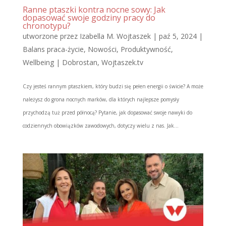
Ranne ptaszki kontra nocne sowy: Jak
dopasować swoje godziny pracy do
chronotypu?
utworzone przez
Izabella M. Wojtaszek
|
paź 5, 2024
|
Balans praca-życie
,
Nowości
,
Produktywność
,
Wellbeing | Dobrostan
,
Wojtaszek.tv
Czy jesteś rannym ptaszkiem, który budzi się pełen energii o świcie? A może
należysz do grona nocnych marków, dla których najlepsze pomysły
przychodzą tuż przed północą? Pytanie, jak dopasować swoje nawyki do
codziennych obowiązków zawodowych, dotyczy wielu z nas. Jak...