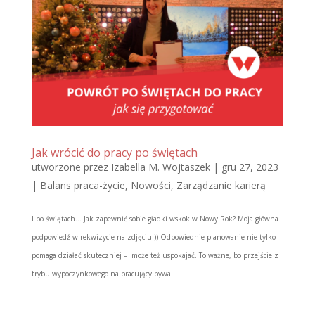
Jak wrócić do pracy po świętach
utworzone przez
Izabella M. Wojtaszek
|
gru 27, 2023
|
Balans praca-życie
,
Nowości
,
Zarządzanie karierą
I po świętach… Jak zapewnić sobie gładki wskok w Nowy Rok? Moja główna
podpowiedź w rekwizycie na zdjęciu:)) Odpowiednie planowanie nie tylko
pomaga działać skuteczniej – może też uspokajać. To ważne, bo przejście z
trybu wypoczynkowego na pracujący bywa...