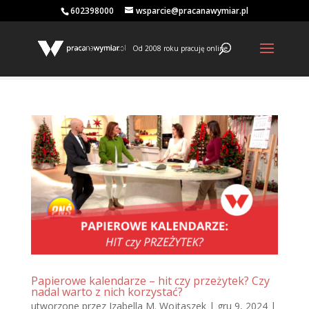
602398000
wsparcie@pracanawymiar.pl
Od 2008 roku pracuję online
Papierowe kalendarze – hit czy przeżytek? Czy
nadal warto z nich korzystać?
utworzone przez
Izabella M. Wojtaszek
|
gru 9, 2024
|