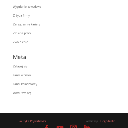
Wypalenie zawodowe
Z życia firmy
Zarządzanie karierą
Zmiana pracy
Zwolnienie
Meta
Zaloguj się
Kanał wpisów
Kanał komentarzy
WordPress.org
Polityka Prywatności
Realizacja:
Hog Studio