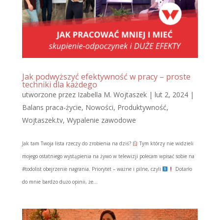
Jak podwyższyć efektywność w pracy – proste
techniki dla każdego
utworzone przez
Izabella M. Wojtaszek
|
lut 2, 2024
|
Balans praca-życie
,
Nowości
,
Produktywność
,
Wojtaszek.tv
,
Wypalenie zawodowe
Jak tam Twoja lista rzeczy do zrobienia na dziś?
Tym którzy nie widzieli
mojego ostatniego wystąpienia na żywo w telewizji polecam wpisać sobie na
#todolist obejrzenie nagrania. Priorytet – ważne i pilne, czyli
Dotarło
do mnie bardzo dużo opinii, że...