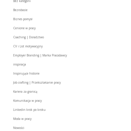
Bez kategorii
Bezrobocie
Biznes pomysł
Cenione w pracy
Coaching | Doradztwo
CV i List motywacyjny
Employer Branding | Marka Pracodawcy
inspiracja
Inspirujące historie
Job crafting | Przekształcanie pracy
Kariera za granicą
Komunikacja w pracy
Linkedin krok po kroku
Moda w pracy
Nowości