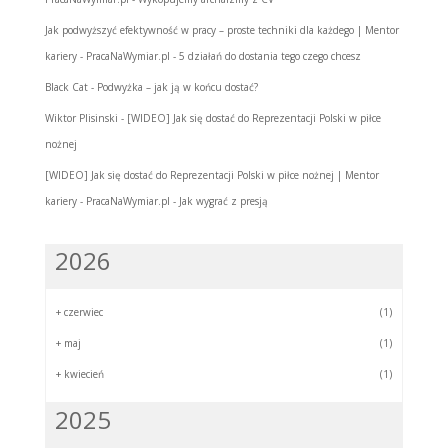
Jak podwyższyć efektywność w pracy – proste techniki dla każdego | Mentor
kariery - PracaNaWymiar.pl
-
5 działań do dostania tego czego chcesz
Black Cat
-
Podwyżka – jak ją w końcu dostać?
Wiktor Plisinski
-
[WIDEO] Jak się dostać do Reprezentacji Polski w piłce
nożnej
[WIDEO] Jak się dostać do Reprezentacji Polski w piłce nożnej | Mentor
kariery - PracaNaWymiar.pl
-
Jak wygrać z presją
2026
+
czerwiec
(1)
+
maj
(1)
+
kwiecień
(1)
2025