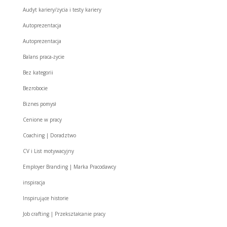
Audyt kariery/życia i testy kariery
Autoprezentacja
Autoprezentacja
Balans praca-życie
Bez kategorii
Bezrobocie
Biznes pomysł
Cenione w pracy
Coaching | Doradztwo
CV i List motywacyjny
Employer Branding | Marka Pracodawcy
inspiracja
Inspirujące historie
Job crafting | Przekształcanie pracy