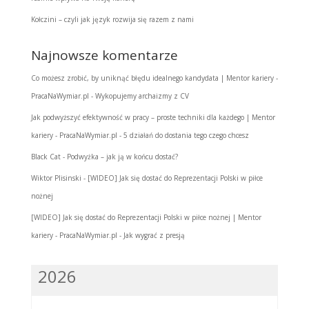
Kołczini – czyli jak język rozwija się razem z nami
Najnowsze komentarze
Co możesz zrobić, by uniknąć błędu idealnego kandydata | Mentor kariery -
PracaNaWymiar.pl
-
Wykopujemy archaizmy z CV
Jak podwyższyć efektywność w pracy – proste techniki dla każdego | Mentor
kariery - PracaNaWymiar.pl
-
5 działań do dostania tego czego chcesz
Black Cat
-
Podwyżka – jak ją w końcu dostać?
Wiktor Plisinski
-
[WIDEO] Jak się dostać do Reprezentacji Polski w piłce
nożnej
[WIDEO] Jak się dostać do Reprezentacji Polski w piłce nożnej | Mentor
kariery - PracaNaWymiar.pl
-
Jak wygrać z presją
2026