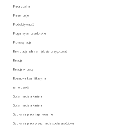
Praca zdalna
Prezentacje
Produktywność
Programy ambasadorskie
Prokrasynacja
Rekrutacja zdalna – jak się przygotować
Relacje
Relacje w pracy
Rozmowa kwalifikacyjna
samorozwój
Social media a kariera
Social media a kariera
Szukanie pracy i aplikowanie
Szukanie pracy przez media społecznościowe