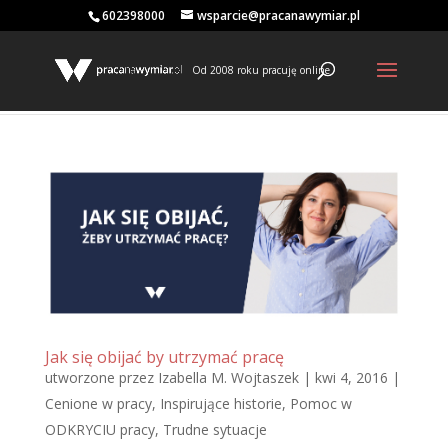
602398000
wsparcie@pracanawymiar.pl
Od 2008 roku pracuję online
Jak się obijać by utrzymać pracę
utworzone przez
Izabella M. Wojtaszek
|
kwi 4, 2016
|
Cenione w pracy
,
Inspirujące historie
,
Pomoc w
ODKRYCIU pracy
,
Trudne sytuacje