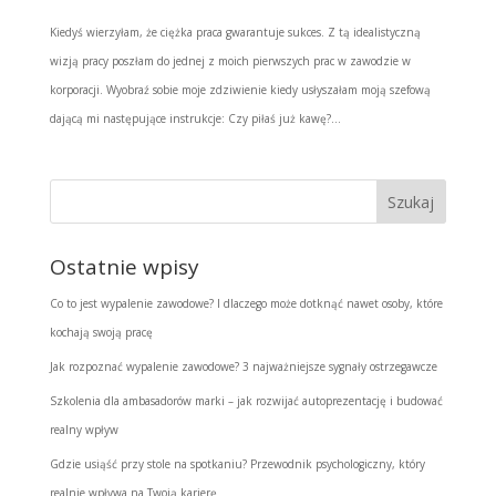
Kiedyś wierzyłam, że ciężka praca gwarantuje sukces. Z tą idealistyczną
wizją pracy poszłam do jednej z moich pierwszych prac w zawodzie w
korporacji. Wyobraź sobie moje zdziwienie kiedy usłyszałam moją szefową
dającą mi następujące instrukcje: Czy piłaś już kawę?...
Ostatnie wpisy
Co to jest wypalenie zawodowe? I dlaczego może dotknąć nawet osoby, które
kochają swoją pracę
Jak rozpoznać wypalenie zawodowe? 3 najważniejsze sygnały ostrzegawcze
Szkolenia dla ambasadorów marki – jak rozwijać autoprezentację i budować
realny wpływ
Gdzie usiąść przy stole na spotkaniu? Przewodnik psychologiczny, który
realnie wpływa na Twoją karierę