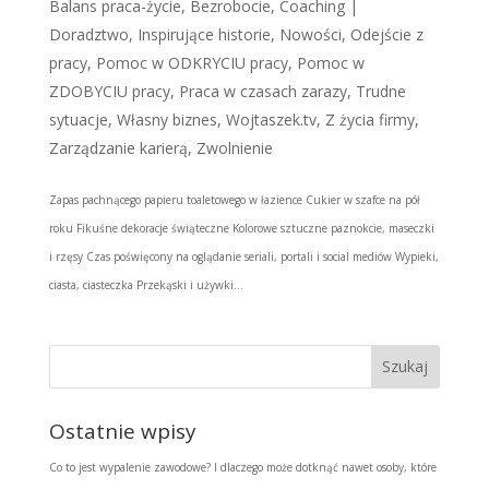
Balans praca-życie
,
Bezrobocie
,
Coaching |
Doradztwo
,
Inspirujące historie
,
Nowości
,
Odejście z
pracy
,
Pomoc w ODKRYCIU pracy
,
Pomoc w
ZDOBYCIU pracy
,
Praca w czasach zarazy
,
Trudne
sytuacje
,
Własny biznes
,
Wojtaszek.tv
,
Z życia firmy
,
Zarządzanie karierą
,
Zwolnienie
Zapas pachnącego papieru toaletowego w łazience Cukier w szafce na pół
roku Fikuśne dekoracje świąteczne Kolorowe sztuczne paznokcie, maseczki
i rzęsy Czas poświęcony na oglądanie seriali, portali i social mediów Wypieki,
ciasta, ciasteczka Przekąski i używki...
Ostatnie wpisy
Co to jest wypalenie zawodowe? I dlaczego może dotknąć nawet osoby, które