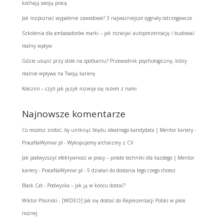
kochają swoją pracę
Jak rozpoznać wypalenie zawodowe? 3 najważniejsze sygnały ostrzegawcze
Szkolenia dla ambasadorów marki – jak rozwijać autoprezentację i budować
realny wpływ
Gdzie usiąść przy stole na spotkaniu? Przewodnik psychologiczny, który
realnie wpływa na Twoją karierę
Kołczini – czyli jak język rozwija się razem z nami
Najnowsze komentarze
Co możesz zrobić, by uniknąć błędu idealnego kandydata | Mentor kariery -
PracaNaWymiar.pl
-
Wykopujemy archaizmy z CV
Jak podwyższyć efektywność w pracy – proste techniki dla każdego | Mentor
kariery - PracaNaWymiar.pl
-
5 działań do dostania tego czego chcesz
Black Cat
-
Podwyżka – jak ją w końcu dostać?
Wiktor Plisinski
-
[WIDEO] Jak się dostać do Reprezentacji Polski w piłce
nożnej