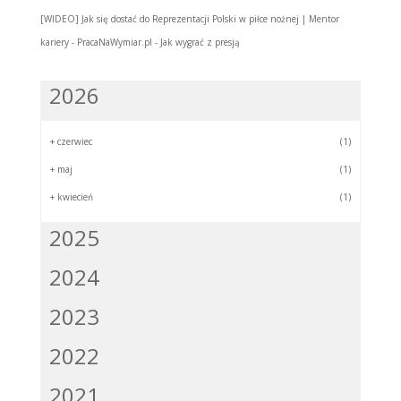
[WIDEO] Jak się dostać do Reprezentacji Polski w piłce nożnej | Mentor
kariery - PracaNaWymiar.pl
-
Jak wygrać z presją
2026
+
czerwiec
(1)
+
maj
(1)
+
kwiecień
(1)
2025
2024
2023
2022
2021