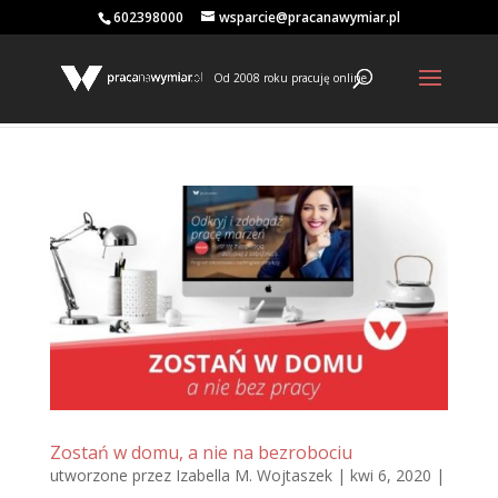
602398000
wsparcie@pracanawymiar.pl
Od 2008 roku pracuję online
Zostań w domu, a nie na bezrobociu
utworzone przez
Izabella M. Wojtaszek
|
kwi 6, 2020
|