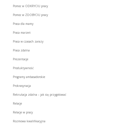
Pomoc w ODKRYCIU pracy
Pomoc w ZDOBYCIU pracy
Praca dla mamy
Praca marzeń
Praca w czasach zarazy
Praca zdalna
Prezentacje
Produktywność
Programy ambasadorskie
Prokrasynacja
Rekrutacja zdalna – jak się przygotować
Relacje
Relacje w pracy
Rozmowa kwalifikacyjna