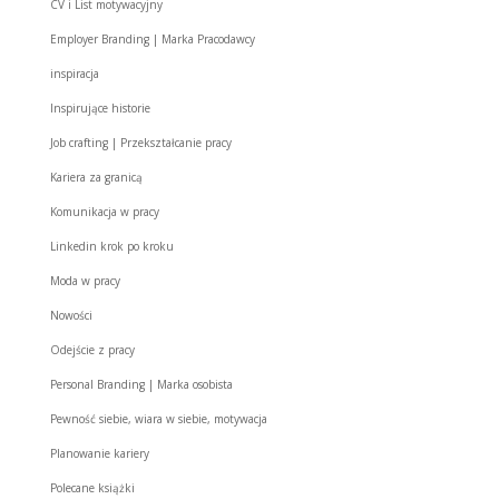
CV i List motywacyjny
Employer Branding | Marka Pracodawcy
inspiracja
Inspirujące historie
Job crafting | Przekształcanie pracy
Kariera za granicą
Komunikacja w pracy
Linkedin krok po kroku
Moda w pracy
Nowości
Odejście z pracy
Personal Branding | Marka osobista
Pewność siebie, wiara w siebie, motywacja
Planowanie kariery
Polecane książki