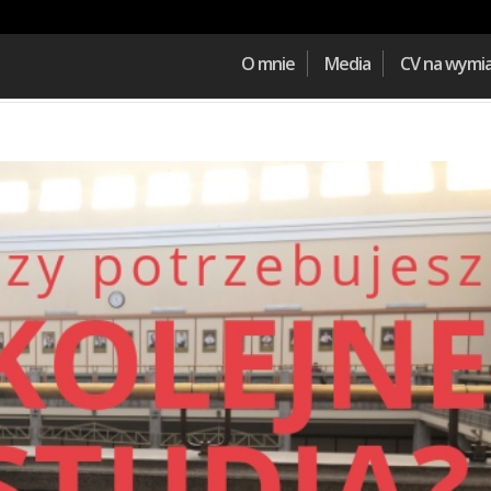
O mnie
Media
CV na wymi