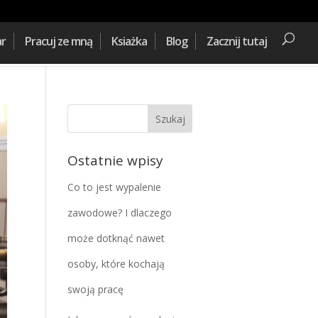
ar
Pracuj ze mną
Ksiażka
Blog
Zacznij tutaj
Ostatnie wpisy
Co to jest wypalenie
zawodowe? I dlaczego
może dotknąć nawet
osoby, które kochają
swoją pracę