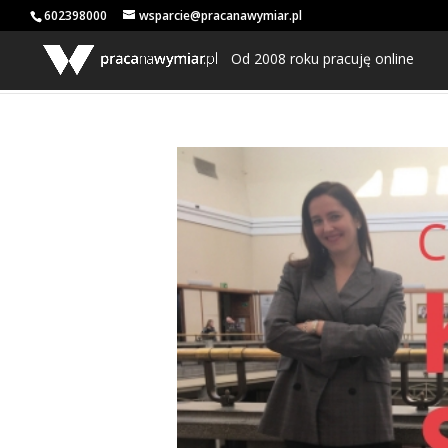
602398000
wsparcie@pracanawymiar.pl
Od 2008 roku pracuję online