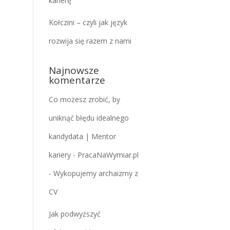
karierę
Kołczini – czyli jak język
rozwija się razem z nami
Najnowsze
komentarze
Co możesz zrobić, by
uniknąć błędu idealnego
kandydata | Mentor
kariery - PracaNaWymiar.pl
-
Wykopujemy archaizmy z
CV
Jak podwyższyć