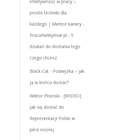
efektywność w pracy –
proste techniki dla
każdego | Mentor kariery -
PracaNaWymiar.pl
-
5
działań do dostania tego
czego chcesz
Black Cat
-
Podwyżka – jak
ją w końcu dostać?
Wiktor Plisinski
-
[WIDEO]
Jak się dostać do
Reprezentacji Polski w
piłce nożnej