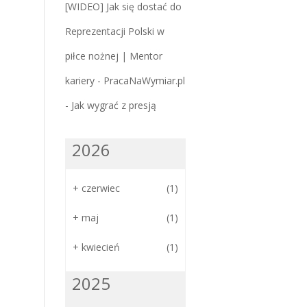
[WIDEO] Jak się dostać do
Reprezentacji Polski w
piłce nożnej | Mentor
kariery - PracaNaWymiar.pl
-
Jak wygrać z presją
2026
+
czerwiec
(1)
+
maj
(1)
+
kwiecień
(1)
2025