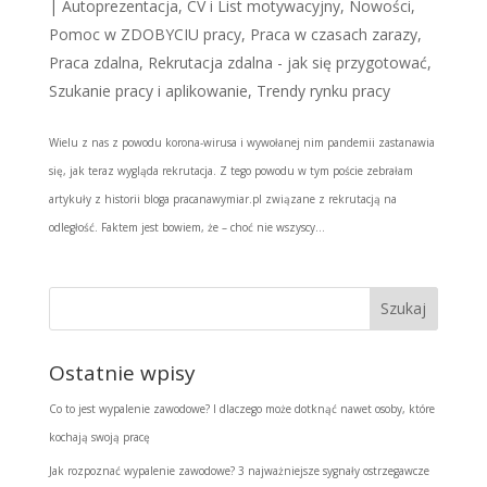
|
Autoprezentacja
,
CV i List motywacyjny
,
Nowości
,
Pomoc w ZDOBYCIU pracy
,
Praca w czasach zarazy
,
Praca zdalna
,
Rekrutacja zdalna - jak się przygotować
,
Szukanie pracy i aplikowanie
,
Trendy rynku pracy
Wielu z nas z powodu korona-wirusa i wywołanej nim pandemii zastanawia
się, jak teraz wygląda rekrutacja. Z tego powodu w tym poście zebrałam
artykuły z historii bloga pracanawymiar.pl związane z rekrutacją na
odległość. Faktem jest bowiem, że – choć nie wszyscy...
Ostatnie wpisy
Co to jest wypalenie zawodowe? I dlaczego może dotknąć nawet osoby, które
kochają swoją pracę
Jak rozpoznać wypalenie zawodowe? 3 najważniejsze sygnały ostrzegawcze