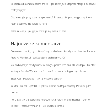
Szkolenia dla ambasadorów marki – jak rozwijać autoprezentację i budować
realny wpływ
Gdzie usiąść przy stole na spotkaniu? Przewodnik psychologiczny, który
realnie wpływa na Twoją karierę
Kołczini – czyli jak język rozwija się razem z nami
Najnowsze komentarze
Co możesz zrobić, by uniknąć błędu idealnego kandydata | Mentor kariery -
PracaNaWymiar.pl
-
Wykopujemy archaizmy z CV
Jak podwyższyć efektywność w pracy – proste techniki dla każdego | Mentor
kariery - PracaNaWymiar.pl
-
5 działań do dostania tego czego chcesz
Black Cat
-
Podwyżka – jak ją w końcu dostać?
Wiktor Plisinski
-
[WIDEO] Jak się dostać do Reprezentacji Polski w piłce
nożnej
[WIDEO] Jak się dostać do Reprezentacji Polski w piłce nożnej | Mentor
kariery - PracaNaWymiar.pl
-
Jak wygrać z presją