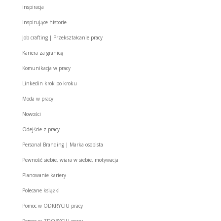
inspiracja
Inspirujące historie
Job crafting | Przekształcanie pracy
Kariera za granicą
Komunikacja w pracy
Linkedin krok po kroku
Moda w pracy
Nowości
Odejście z pracy
Personal Branding | Marka osobista
Pewność siebie, wiara w siebie, motywacja
Planowanie kariery
Polecane książki
Pomoc w ODKRYCIU pracy
Pomoc w ZDOBYCIU pracy