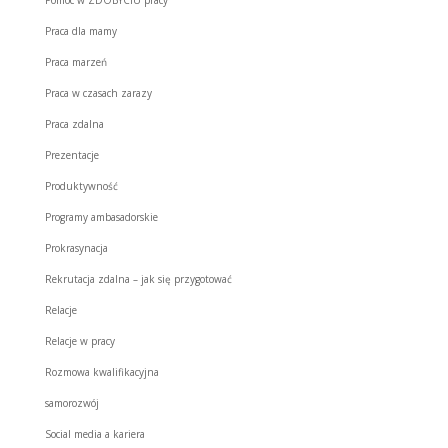
Praca dla mamy
Praca marzeń
Praca w czasach zarazy
Praca zdalna
Prezentacje
Produktywność
Programy ambasadorskie
Prokrasynacja
Rekrutacja zdalna – jak się przygotować
Relacje
Relacje w pracy
Rozmowa kwalifikacyjna
samorozwój
Social media a kariera