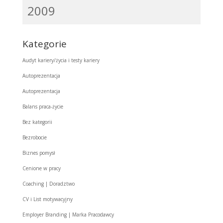
2009
Kategorie
Audyt kariery/życia i testy kariery
Autoprezentacja
Autoprezentacja
Balans praca-życie
Bez kategorii
Bezrobocie
Biznes pomysł
Cenione w pracy
Coaching | Doradztwo
CV i List motywacyjny
Employer Branding | Marka Pracodawcy