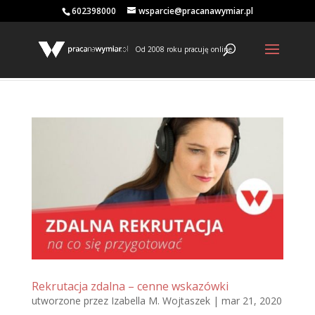
602398000
wsparcie@pracanawymiar.pl
Od 2008 roku pracuję online
Rekrutacja zdalna – cenne wskazówki
utworzone przez
Izabella M. Wojtaszek
|
mar 21, 2020