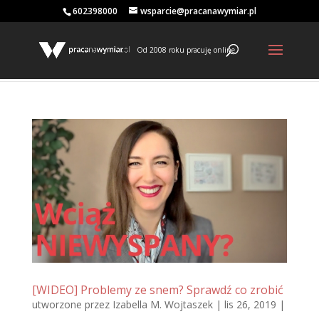
602398000
wsparcie@pracanawymiar.pl
Od 2008 roku pracuję online
[WIDEO] Problemy ze snem? Sprawdź co zrobić
utworzone przez
Izabella M. Wojtaszek
|
lis 26, 2019
|