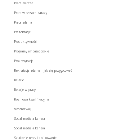
Praca marzeń
Praca w czasach zarazy
Praca zdalna
Prezentacje
Produktywność
Programy ambasadorskie
Prokrasynacja
Rekrutacja zdalna – jak się przygotować
Relacje
Relacje w pracy
Rozmowa kwalifikacyjna
samorozwój
Social media a kariera
Social media a kariera
Szukanie pracy i aplikowanie