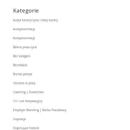
Kategorie
Audyt kariery/życia i testy kariery
Autoprezentacja
Autoprezentacja
Balans praca-życie
Bez kategorii
Bezrobocie
Biznes pomysł
Cenione w pracy
Coaching | Doradztwo
CV i List motywacyjny
Employer Branding | Marka Pracodawcy
inspiracja
Inspirujące historie