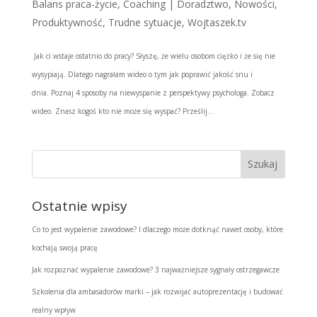
Balans praca-życie
,
Coaching | Doradztwo
,
Nowości
,
Produktywność
,
Trudne sytuacje
,
Wojtaszek.tv
Jak ci wstaje ostatnio do pracy? Słyszę, że wielu osobom ciężko i że się nie
wysypiają. Dlatego nagrałam wideo o tym jak poprawić jakość snu i
dnia. Poznaj 4 sposoby na niewyspanie z perspektywy psychologa. Zobacz
wideo. Znasz kogoś kto nie może się wyspać? Prześlij...
Ostatnie wpisy
Co to jest wypalenie zawodowe? I dlaczego może dotknąć nawet osoby, które
kochają swoją pracę
Jak rozpoznać wypalenie zawodowe? 3 najważniejsze sygnały ostrzegawcze
Szkolenia dla ambasadorów marki – jak rozwijać autoprezentację i budować
realny wpływ