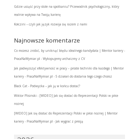
Gdzie usiąść przy stole na spotkaniu? Przewodnik psychologiczny, który
realnie wpływa na Twoją karierę
Kołczini – czyli jak język rozwija się razem z nami
Najnowsze komentarze
Co możesz zrobić, by uniknąć błędu idealnego kandydata | Mentor kariery -
PracaNaWymiar.pl
-
Wykopujemy archaizmy z CV
Jak podwyższyć efektywność w pracy – proste techniki dla każdego | Mentor
kariery - PracaNaWymiar.pl
-
5 działań do dostania tego czego chcesz
Black Cat
-
Podwyżka – jak ją w końcu dostać?
Wiktor Plisinski
-
[WIDEO] Jak się dostać do Reprezentacji Polski w piłce
nożnej
[WIDEO] Jak się dostać do Reprezentacji Polski w piłce nożnej | Mentor
kariery - PracaNaWymiar.pl
-
Jak wygrać z presją