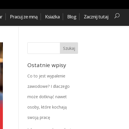
ar
Pracuj ze mną
Ksiażka
Blog
Zacznij tutaj
Ostatnie wpisy
Co to jest wypalenie
zawodowe? I dlaczego
może dotknąć nawet
osoby, które kochają
swoją pracę