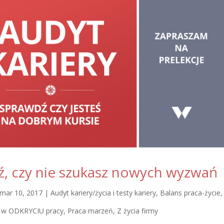
, czy nie szukasz nowych wyzwań
mar 10, 2017
|
Audyt kariery/życia i testy kariery
,
Balans praca-życie
,
w ODKRYCIU pracy
,
Praca marzeń
,
Z życia firmy