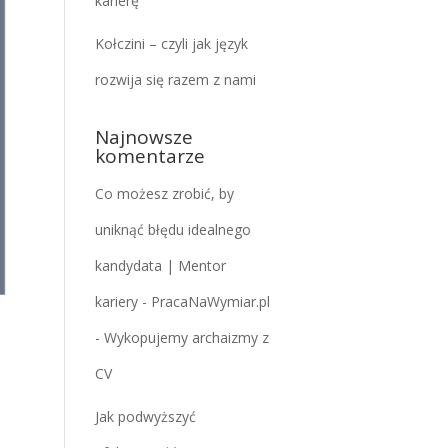
karierę
Kołczini – czyli jak język
rozwija się razem z nami
Najnowsze
komentarze
Co możesz zrobić, by
uniknąć błędu idealnego
kandydata | Mentor
kariery - PracaNaWymiar.pl
-
Wykopujemy archaizmy z
CV
Jak podwyższyć