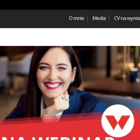
O mnie
Media
CV na wymi