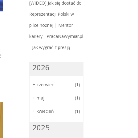
[WIDEO] Jak się dostać do
Reprezentacji Polski w
piłce nożnej | Mentor
kariery - PracaNaWymiar.pl
-
Jak wygrać z presją
ę
2026
+
czerwiec
(1)
+
maj
(1)
+
kwiecień
(1)
2025