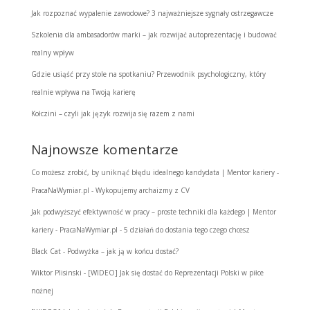
Jak rozpoznać wypalenie zawodowe? 3 najważniejsze sygnały ostrzegawcze
Szkolenia dla ambasadorów marki – jak rozwijać autoprezentację i budować
realny wpływ
Gdzie usiąść przy stole na spotkaniu? Przewodnik psychologiczny, który
realnie wpływa na Twoją karierę
Kołczini – czyli jak język rozwija się razem z nami
Najnowsze komentarze
Co możesz zrobić, by uniknąć błędu idealnego kandydata | Mentor kariery -
PracaNaWymiar.pl
-
Wykopujemy archaizmy z CV
Jak podwyższyć efektywność w pracy – proste techniki dla każdego | Mentor
kariery - PracaNaWymiar.pl
-
5 działań do dostania tego czego chcesz
Black Cat
-
Podwyżka – jak ją w końcu dostać?
Wiktor Plisinski
-
[WIDEO] Jak się dostać do Reprezentacji Polski w piłce
nożnej