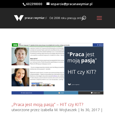
602398000
wsparcie@pracanawymiar.pl
Od 2008 roku pracuję online
„Praca jest moją pasją” – HIT czy KIT?
utworzone przez
Izabella M. Wojtaszek
|
lis 30, 2017
|