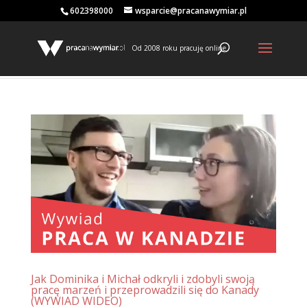
602398000
wsparcie@pracanawymiar.pl
Od 2008 roku pracuję online
Jak Dominika i Michał odkryli i zdobyli swoją
pracę marzeń i przeprowadzili się do Kanady
(WYWIAD WIDEO)