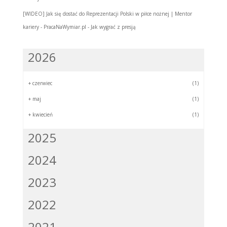
[WIDEO] Jak się dostać do Reprezentacji Polski w piłce nożnej | Mentor
kariery - PracaNaWymiar.pl
-
Jak wygrać z presją
2026
+
czerwiec
(1)
+
maj
(1)
+
kwiecień
(1)
2025
2024
2023
2022
2021