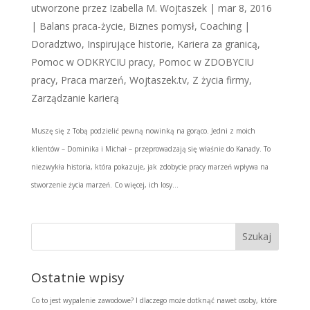
utworzone przez
Izabella M. Wojtaszek
|
mar 8, 2016
|
Balans praca-życie
,
Biznes pomysł
,
Coaching |
Doradztwo
,
Inspirujące historie
,
Kariera za granicą
,
Pomoc w ODKRYCIU pracy
,
Pomoc w ZDOBYCIU
pracy
,
Praca marzeń
,
Wojtaszek.tv
,
Z życia firmy
,
Zarządzanie karierą
Muszę się z Tobą podzielić pewną nowinką na gorąco. Jedni z moich
klientów – Dominika i Michał – przeprowadzają się właśnie do Kanady. To
niezwykła historia, która pokazuje, jak zdobycie pracy marzeń wpływa na
stworzenie życia marzeń. Co więcej, ich losy...
Ostatnie wpisy
Co to jest wypalenie zawodowe? I dlaczego może dotknąć nawet osoby, które