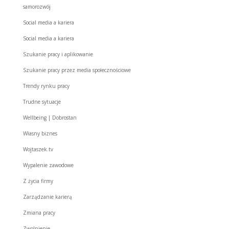
samorozwój
Social media a kariera
Social media a kariera
Szukanie pracy i aplikowanie
Szukanie pracy przez media społecznościowe
Trendy rynku pracy
Trudne sytuacje
Wellbeing | Dobrostan
Własny biznes
Wojtaszek.tv
Wypalenie zawodowe
Z życia firmy
Zarządzanie karierą
Zmiana pracy
Zwolnienie