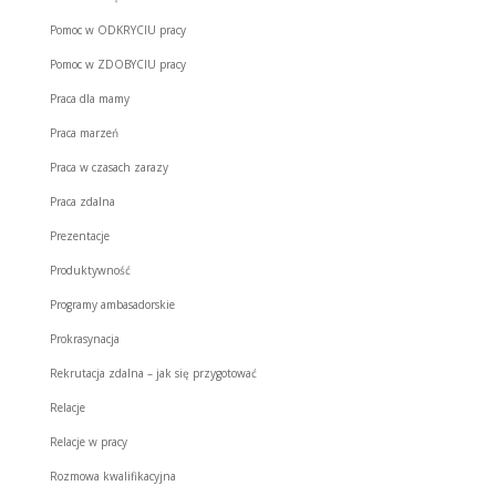
Pomoc w ODKRYCIU pracy
Pomoc w ZDOBYCIU pracy
Praca dla mamy
Praca marzeń
Praca w czasach zarazy
Praca zdalna
Prezentacje
Produktywność
Programy ambasadorskie
Prokrasynacja
Rekrutacja zdalna – jak się przygotować
Relacje
Relacje w pracy
Rozmowa kwalifikacyjna