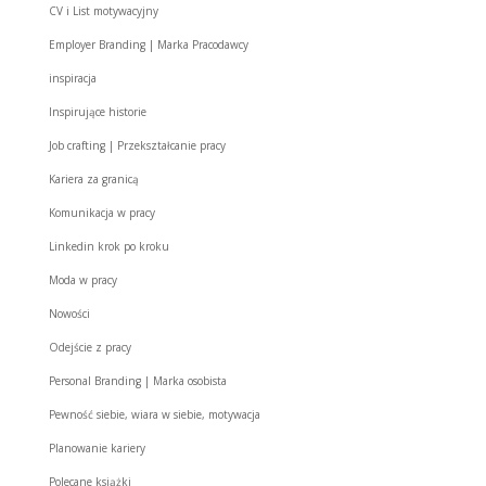
CV i List motywacyjny
Employer Branding | Marka Pracodawcy
inspiracja
Inspirujące historie
Job crafting | Przekształcanie pracy
Kariera za granicą
Komunikacja w pracy
Linkedin krok po kroku
Moda w pracy
Nowości
Odejście z pracy
Personal Branding | Marka osobista
Pewność siebie, wiara w siebie, motywacja
Planowanie kariery
Polecane książki