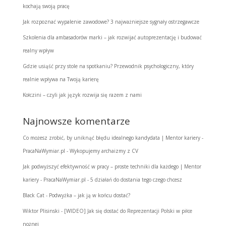
kochają swoją pracę
Jak rozpoznać wypalenie zawodowe? 3 najważniejsze sygnały ostrzegawcze
Szkolenia dla ambasadorów marki – jak rozwijać autoprezentację i budować
realny wpływ
Gdzie usiąść przy stole na spotkaniu? Przewodnik psychologiczny, który
realnie wpływa na Twoją karierę
Kołczini – czyli jak język rozwija się razem z nami
Najnowsze komentarze
Co możesz zrobić, by uniknąć błędu idealnego kandydata | Mentor kariery -
PracaNaWymiar.pl
-
Wykopujemy archaizmy z CV
Jak podwyższyć efektywność w pracy – proste techniki dla każdego | Mentor
kariery - PracaNaWymiar.pl
-
5 działań do dostania tego czego chcesz
Black Cat
-
Podwyżka – jak ją w końcu dostać?
Wiktor Plisinski
-
[WIDEO] Jak się dostać do Reprezentacji Polski w piłce
nożnej