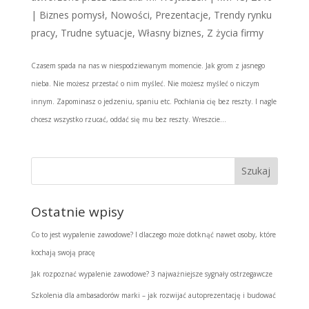
|
Biznes pomysł
,
Nowości
,
Prezentacje
,
Trendy rynku
pracy
,
Trudne sytuacje
,
Własny biznes
,
Z życia firmy
Czasem spada na nas w niespodziewanym momencie. Jak grom z jasnego
nieba. Nie możesz przestać o nim myśleć. Nie możesz myśleć o niczym
innym. Zapominasz o jedzeniu, spaniu etc. Pochłania cię bez reszty. I nagle
chcesz wszystko rzucać, oddać się mu bez reszty. Wreszcie...
Ostatnie wpisy
Co to jest wypalenie zawodowe? I dlaczego może dotknąć nawet osoby, które
kochają swoją pracę
Jak rozpoznać wypalenie zawodowe? 3 najważniejsze sygnały ostrzegawcze
Szkolenia dla ambasadorów marki – jak rozwijać autoprezentację i budować