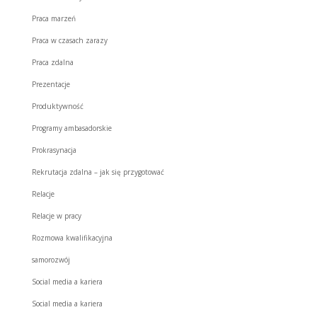
Praca marzeń
Praca w czasach zarazy
Praca zdalna
Prezentacje
Produktywność
Programy ambasadorskie
Prokrasynacja
Rekrutacja zdalna – jak się przygotować
Relacje
Relacje w pracy
Rozmowa kwalifikacyjna
samorozwój
Social media a kariera
Social media a kariera