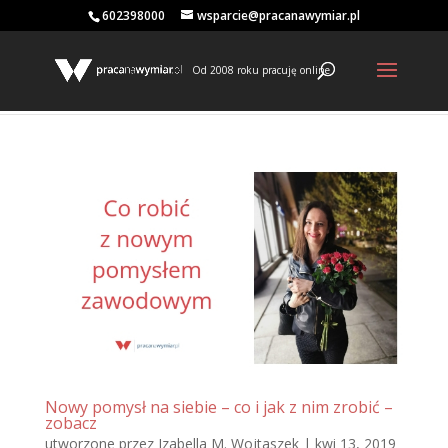
602398000
wsparcie@pracanawymiar.pl
Od 2008 roku pracuję online
Nowy pomysł na siebie – co i jak z nim zrobić –
zobacz
utworzone przez
Izabella M. Wojtaszek
|
kwi 13, 2019