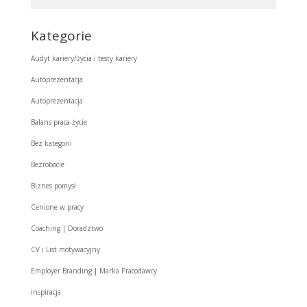
Kategorie
Audyt kariery/życia i testy kariery
Autoprezentacja
Autoprezentacja
Balans praca-życie
Bez kategorii
Bezrobocie
Biznes pomysł
Cenione w pracy
Coaching | Doradztwo
CV i List motywacyjny
Employer Branding | Marka Pracodawcy
inspiracja