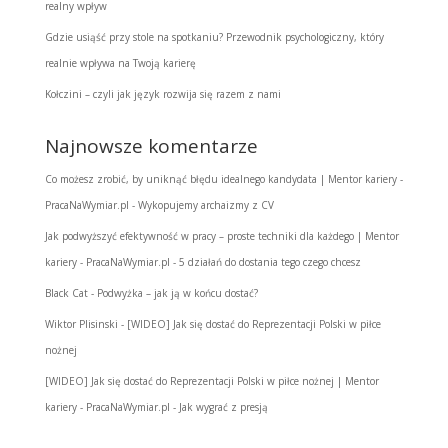
realny wpływ
Gdzie usiąść przy stole na spotkaniu? Przewodnik psychologiczny, który
realnie wpływa na Twoją karierę
Kołczini – czyli jak język rozwija się razem z nami
Najnowsze komentarze
Co możesz zrobić, by uniknąć błędu idealnego kandydata | Mentor kariery -
PracaNaWymiar.pl
-
Wykopujemy archaizmy z CV
Jak podwyższyć efektywność w pracy – proste techniki dla każdego | Mentor
kariery - PracaNaWymiar.pl
-
5 działań do dostania tego czego chcesz
Black Cat
-
Podwyżka – jak ją w końcu dostać?
Wiktor Plisinski
-
[WIDEO] Jak się dostać do Reprezentacji Polski w piłce
nożnej
[WIDEO] Jak się dostać do Reprezentacji Polski w piłce nożnej | Mentor
kariery - PracaNaWymiar.pl
-
Jak wygrać z presją