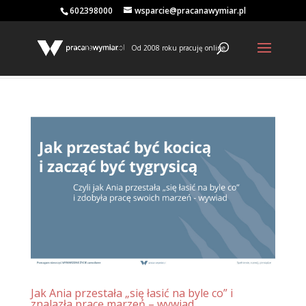
602398000
wsparcie@pracanawymiar.pl
Od 2008 roku pracuję online
Jak Ania przestała „się łasić na byle co” i
znalazła pracę marzeń – wywiad