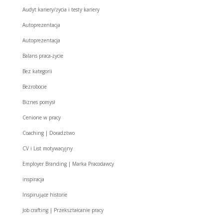
Audyt kariery/życia i testy kariery
Autoprezentacja
Autoprezentacja
Balans praca-życie
Bez kategorii
Bezrobocie
Biznes pomysł
Cenione w pracy
Coaching | Doradztwo
CV i List motywacyjny
Employer Branding | Marka Pracodawcy
inspiracja
Inspirujące historie
Job crafting | Przekształcanie pracy