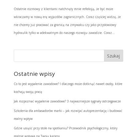
Ostatnie rozmowy z klientami natchnęły mnie refleksją, że być może
wkraczamy w nową erę wyjazdów zagranicznych. Coraz częściej widzę, że
nie chcemy już pracować za granicą na zmywaku czy jako przysłowiowy
hydraulik tylko w adekwatnym do naszego rozwoju zawodzie. Coraz...
Ostatnie wpisy
Co to jest wypalenie zawodowe? I dlaczego może dotknąć nawet osoby, które
kochają swoją pracę
Jak rozpoznać wypalenie zawodowe? 3 najważniejsze sygnały ostrzegawcze
Szkolenia dla ambasadorów marki – jak rozwijać autoprezentację i budować
realny wpływ
Gdzie usiąść przy stole na spotkaniu? Przewodnik psychologiczny, który
realnie wpływa na Twoją karierę