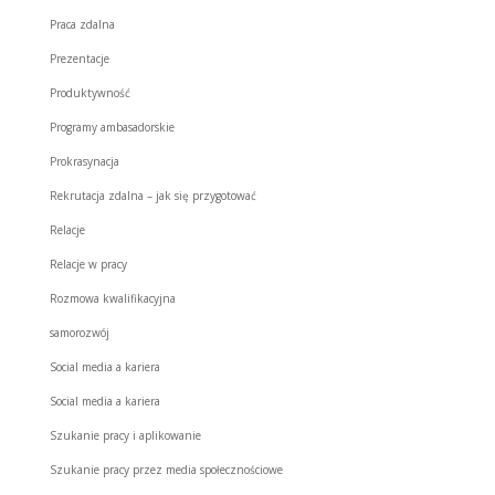
Praca zdalna
Prezentacje
Produktywność
Programy ambasadorskie
Prokrasynacja
Rekrutacja zdalna – jak się przygotować
Relacje
Relacje w pracy
Rozmowa kwalifikacyjna
samorozwój
Social media a kariera
Social media a kariera
Szukanie pracy i aplikowanie
Szukanie pracy przez media społecznościowe