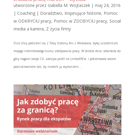
utworzone przez
Izabella M. Wojtaszek
|
maj 24, 2016
|
Coaching | Doradztwo
,
Inspirujące historie
,
Pomoc
w ODKRYCIU pracy
,
Pomoc w ZDOBYCIU pracy
,
Social
media a kariera
,
Z życia firmy
Dziś chcę podzielić się z Tobą historią Ani z Wrocławia, byłej uczestniczki
mojego internetowego kursu zdobywania pracy. W skrócie Ania: odwróciła do
góry nogami swoje CV, założyła profil na LinkedIN’ie. i pokierowała swoim
poszukiwaniem tak, by znaleźli ją wymarzeni...