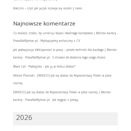
Kołczini – czyli jak język rozwija się razem z nami
Najnowsze komentarze
Co możesz zrobić, by uniknąć błędu idealnego kandydata | Mentor kariery -
PracaNaWymiar.pl
-
Wykopujemy archaizmy z CV
Jak podwyższyć efektywność w pracy – proste techniki dla każdego | Mentor
kariery - PracaNaWymiar.pl
-
5 działań do dostania tego czego chcesz
Black Cat
-
Podwyżka – jak ją w końcu dostać?
Wiktor Plisinski
-
[WIDEO] Jak się dostać do Reprezentacji Polski w piłce
nożnej
[WIDEO] Jak się dostać do Reprezentacji Polski w piłce nożnej | Mentor
kariery - PracaNaWymiar.pl
-
Jak wygrać z presją
2026