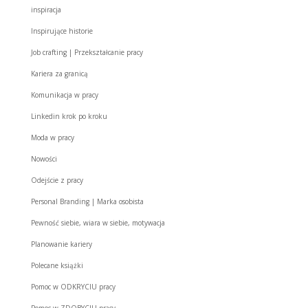
inspiracja
Inspirujące historie
Job crafting | Przekształcanie pracy
Kariera za granicą
Komunikacja w pracy
Linkedin krok po kroku
Moda w pracy
Nowości
Odejście z pracy
Personal Branding | Marka osobista
Pewność siebie, wiara w siebie, motywacja
Planowanie kariery
Polecane książki
Pomoc w ODKRYCIU pracy
Pomoc w ZDOBYCIU pracy