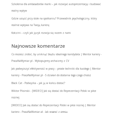
Szkolenia dla ambasadorów marki – jak rozwijać autoprezentację i budować
realny wpływ
Gdzie usiąść przy stole na spotkaniu? Przewodnik psychologiczny, który
realnie wpływa na Twoją karierę
Kołczini – czyli jak język rozwija się razem z nami
Najnowsze komentarze
Co możesz zrobić, by uniknąć błędu idealnego kandydata | Mentor kariery -
PracaNaWymiar.pl
-
Wykopujemy archaizmy z CV
Jak podwyższyć efektywność w pracy – proste techniki dla każdego | Mentor
kariery - PracaNaWymiar.pl
-
5 działań do dostania tego czego chcesz
Black Cat
-
Podwyżka – jak ją w końcu dostać?
Wiktor Plisinski
-
[WIDEO] Jak się dostać do Reprezentacji Polski w piłce
nożnej
[WIDEO] Jak się dostać do Reprezentacji Polski w piłce nożnej | Mentor
kariery - PracaNaWymiar.pl
-
Jak wygrać z presją