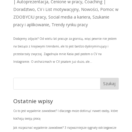
|
Autoprezentacja
,
Cenione w pracy
,
Coaching |
Doradztwo
,
CV i List motywacyjny
,
Nowości
,
Pomoc w
ZDOBYCIU pracy
,
Social media a kariera
,
Szukanie
pracy i aplikowanie
,
Trendy rynku pracy
Dodajemy zdjęcie? Od wielu lat pracuje za granicą, więc pewnie nie jestem
na bieżąco z krajowymi trendami, ale to jest bardzo dyskryminujący i
przestarzały zwyczaj. Zagadnęła mnie Kasia pod postem o CV na
Instagramie. O archaizmach w CV pisałam już dużo, ale...
Ostatnie wpisy
Co to jest wypalenie zawodowe? I dlaczego może dotknąć nawet osoby, które
kochają swoją pracę
Jak rozpoznać wypalenie zawodowe? 3 najważniejsze sygnały ostrzegawcze