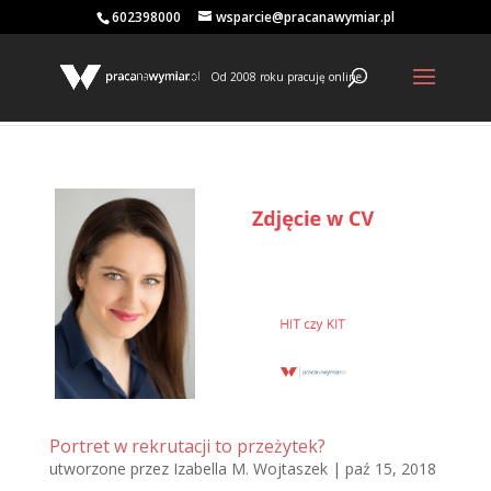
602398000
wsparcie@pracanawymiar.pl
Od 2008 roku pracuję online
Portret w rekrutacji to przeżytek?
utworzone przez
Izabella M. Wojtaszek
|
paź 15, 2018