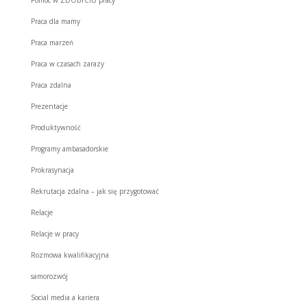
Praca dla mamy
Praca marzeń
Praca w czasach zarazy
Praca zdalna
Prezentacje
Produktywność
Programy ambasadorskie
Prokrasynacja
Rekrutacja zdalna – jak się przygotować
Relacje
Relacje w pracy
Rozmowa kwalifikacyjna
samorozwój
Social media a kariera