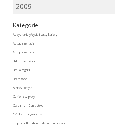
2009
Kategorie
Audyt kariery/życia i testy kariery
Autoprezentacja
Autoprezentacja
Balans praca-życie
Bez kategorii
Bezrobocie
Biznes pomysł
Cenione w pracy
Coaching | Doradztwo
CV i List motywacyjny
Employer Branding | Marka Pracodawcy