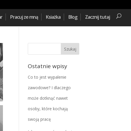
ar
Pracuj ze mną
Ksiażka
Blog
Zacznij tutaj
Ostatnie wpisy
Co to jest wypalenie
zawodowe? I dlaczego
może dotknąć nawet
osoby, które kochają
swoją pracę