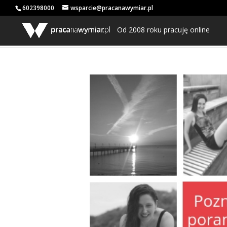
602398000
wsparcie@pracanawymiar.pl
Od 2008 roku pracuję online