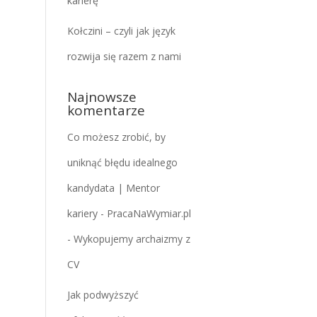
karierę
Kołczini – czyli jak język
rozwija się razem z nami
Najnowsze
komentarze
Co możesz zrobić, by
uniknąć błędu idealnego
kandydata | Mentor
kariery - PracaNaWymiar.pl
-
Wykopujemy archaizmy z
CV
Jak podwyższyć