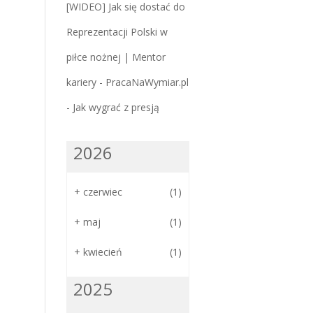
[WIDEO] Jak się dostać do
Reprezentacji Polski w
piłce nożnej | Mentor
kariery - PracaNaWymiar.pl
-
Jak wygrać z presją
2026
+
czerwiec
(1)
+
maj
(1)
+
kwiecień
(1)
2025