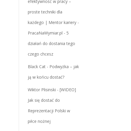
efektywność w pracy –
proste techniki dla
każdego | Mentor kariery -
PracaNaWymiar.pl
-
5
działań do dostania tego
czego chcesz
Black Cat
-
Podwyżka – jak
ją w końcu dostać?
Wiktor Plisinski
-
[WIDEO]
Jak się dostać do
Reprezentacji Polski w
piłce nożnej