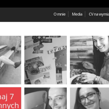
O mnie
Media
CV na wymi