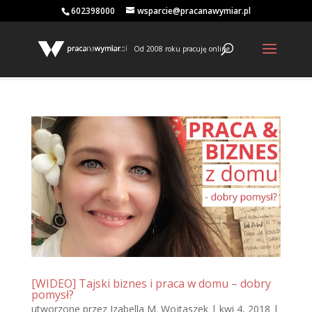
602398000
wsparcie@pracanawymiar.pl
Od 2008 roku pracuję online
[WIDEO] Tajski biznes i praca w domu – dobry
pomysł?
utworzone przez
Izabella M. Wojtaszek
|
kwi 4, 2018
|