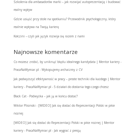
Szkolenia dla ambasadorów marki – jak rozwijać autoprezentację i budować
realny wpływ
Gdzie usiąść przy stole na spotkaniu? Przewodnik psychologiczny, który
realnie wpływa na Twoją karierę
Kołczini – czyli jak język rozwija się razem z nami
Najnowsze komentarze
Co możesz zrobić, by uniknąć błędu idealnego kandydata | Mentor kariery -
PracaNaWymiar.pl
-
Wykopujemy archaizmy z CV
Jak podwyższyć efektywność w pracy – proste techniki dla każdego | Mentor
kariery - PracaNaWymiar.pl
-
5 działań do dostania tego czego chcesz
Black Cat
-
Podwyżka – jak ją w końcu dostać?
Wiktor Plisinski
-
[WIDEO] Jak się dostać do Reprezentacji Polski w piłce
nożnej
[WIDEO] Jak się dostać do Reprezentacji Polski w piłce nożnej | Mentor
kariery - PracaNaWymiar.pl
-
Jak wygrać z presją