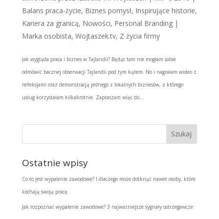
Balans praca-życie
,
Biznes pomysł
,
Inspirujące historie
,
Kariera za granicą
,
Nowości
,
Personal Branding |
Marka osobista
,
Wojtaszek.tv
,
Z życia firmy
Jak wygląda praca i biznes w Tajlandii? Będąc tam nie mogłam sobie
odmówić bacznej obserwacji Tajlandii pod tym kątem. No i nagrałam wideo z
refleksjami oraz demonstracją jednego z lokalnych biznesów, z którego
usług korzystałam kilkakrotnie. Zapraszam więc do...
Ostatnie wpisy
Co to jest wypalenie zawodowe? I dlaczego może dotknąć nawet osoby, które
kochają swoją pracę
Jak rozpoznać wypalenie zawodowe? 3 najważniejsze sygnały ostrzegawcze