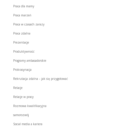
Praca dla mamy
Praca marzeń
Praca w czasach zarazy
Praca zdalna
Prezentacje
Produktywność
Programy ambasadorskie
Prokrasynacja
Rekrutacja zdalna – jak się przygotować
Relacje
Relacje w pracy
Rozmowa kwalifikacyjna
samorozwój
Social media a kariera