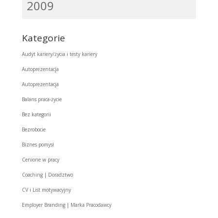
2009
Kategorie
Audyt kariery/życia i testy kariery
Autoprezentacja
Autoprezentacja
Balans praca-życie
Bez kategorii
Bezrobocie
Biznes pomysł
Cenione w pracy
Coaching | Doradztwo
CV i List motywacyjny
Employer Branding | Marka Pracodawcy