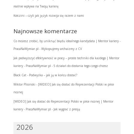
realnie wpływa na Twoją karierę
Kołczini – czyli jak język rozwija się razem z nami
Najnowsze komentarze
Co możesz zrobić, by uniknąć błędu idealnego kandydata | Mentor kariery -
PracaNaWymiar.pl
-
Wykopujemy archaizmy z CV
Jak podwyższyć efektywność w pracy – proste techniki dla każdego | Mentor
kariery - PracaNaWymiar.pl
-
5 działań do dostania tego czego chcesz
Black Cat
-
Podwyżka – jak ją w końcu dostać?
Wiktor Plisinski
-
[WIDEO] Jak się dostać do Reprezentacji Polski w piłce
nożnej
[WIDEO] Jak się dostać do Reprezentacji Polski w piłce nożnej | Mentor
kariery - PracaNaWymiar.pl
-
Jak wygrać z presją
2026