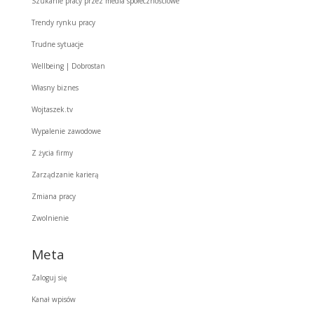
Szukanie pracy przez media społecznościowe
Trendy rynku pracy
Trudne sytuacje
Wellbeing | Dobrostan
Własny biznes
Wojtaszek.tv
Wypalenie zawodowe
Z życia firmy
Zarządzanie karierą
Zmiana pracy
Zwolnienie
Meta
Zaloguj się
Kanał wpisów