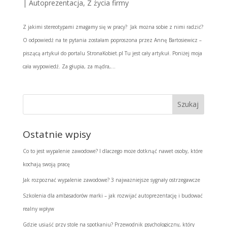
|
Autoprezentacja
,
Z życia firmy
Z jakimi stereotypami zmagamy się w pracy? Jak można sobie z nimi radzić?
O odpowiedź na te pytania zostałam poproszona przez Annę Bartosiewicz –
piszącą artykuł do portalu StronaKobiet.pl Tu jest cały artykuł. Poniżej moja
cała wypowiedź. Za głupia, za mądra,...
Ostatnie wpisy
Co to jest wypalenie zawodowe? I dlaczego może dotknąć nawet osoby, które
kochają swoją pracę
Jak rozpoznać wypalenie zawodowe? 3 najważniejsze sygnały ostrzegawcze
Szkolenia dla ambasadorów marki – jak rozwijać autoprezentację i budować
realny wpływ
Gdzie usiąść przy stole na spotkaniu? Przewodnik psychologiczny, który