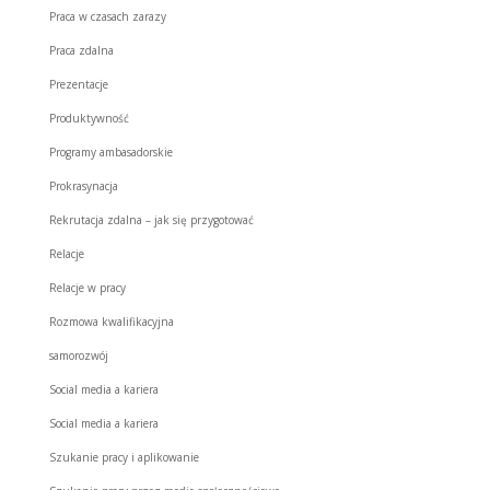
Praca w czasach zarazy
Praca zdalna
Prezentacje
Produktywność
Programy ambasadorskie
Prokrasynacja
Rekrutacja zdalna – jak się przygotować
Relacje
Relacje w pracy
Rozmowa kwalifikacyjna
samorozwój
Social media a kariera
Social media a kariera
Szukanie pracy i aplikowanie