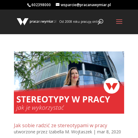
602398000
wsparcie@pracanawymiar.pl
Od 2008 roku pracuję online
Jak sobie radzić ze stereotypami w pracy
utworzone przez
Izabella M. Wojtaszek
|
mar 8, 2020