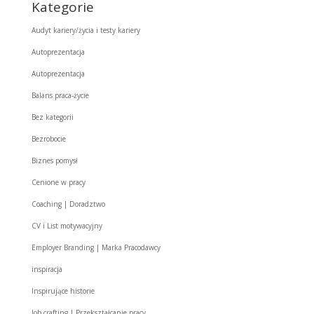
Kategorie
Audyt kariery/życia i testy kariery
Autoprezentacja
Autoprezentacja
Balans praca-życie
Bez kategorii
Bezrobocie
Biznes pomysł
Cenione w pracy
Coaching | Doradztwo
CV i List motywacyjny
Employer Branding | Marka Pracodawcy
inspiracja
Inspirujące historie
Job crafting | Przekształcanie pracy