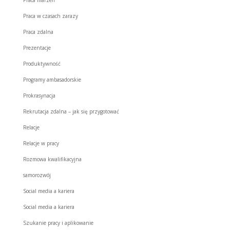
Praca w czasach zarazy
Praca zdalna
Prezentacje
Produktywność
Programy ambasadorskie
Prokrasynacja
Rekrutacja zdalna – jak się przygotować
Relacje
Relacje w pracy
Rozmowa kwalifikacyjna
samorozwój
Social media a kariera
Social media a kariera
Szukanie pracy i aplikowanie