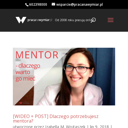
602398000
wsparcie@pracanawymiar.pl
Od 2008 roku pracuję online
[WIDEO + POST] Dlaczego potrzebujesz
mentora?
utworzone przez
Izabella M. Wojtaszek
|
lip 9, 2018
|