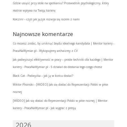
Gdzie usiąść przy stole na spotkaniu? Przewodnik psychologiczny, który
realnie wpływa na Twoją karierę
Kołczini – czyli jak język rozwija się razem z nami
Najnowsze komentarze
Co możesz zrobić, by uniknąć błędu idealnego kandydata | Mentor kariery -
PracaNaWymiar.pl
-
Wykopujemy archaizmy z CV
Jak podwyższyć efektywność w pracy – proste techniki dla każdego | Mentor
kariery - PracaNaWymiar.pl
-
5 działań do dostania tego czego chcesz
Black Cat
-
Podwyżka – jak ją w końcu dostać?
Wiktor Plisinski
-
[WIDEO] Jak się dostać do Reprezentacji Polski w piłce
nożnej
[WIDEO] Jak się dostać do Reprezentacji Polski w piłce nożnej | Mentor
kariery - PracaNaWymiar.pl
-
Jak wygrać z presją
2026