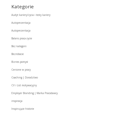
Kategorie
Audyt kariery/życia i testy kariery
Autoprezentacja
Autoprezentacja
Balans praca-życie
Bez kategorii
Bezrobocie
Biznes pomysł
Cenione w pracy
Coaching | Doradztwo
CV i List motywacyjny
Employer Branding | Marka Pracodawcy
inspiracja
Inspirujące historie