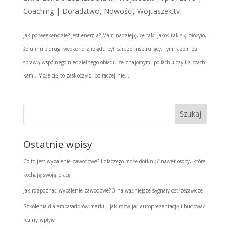
Coaching | Doradztwo
,
Nowości
,
Wojtaszek.tv
Jak po weekendzie? Jest energia? Mam nadzieję, że tak! Jakoś tak się złożyło,
że u mnie drugi weekend z rzędu był bardzo inspirujący. Tym razem za
sprawą wspólnego niedzielnego obiadu ze znajomymi po fachu czyli z coach-
kami. Może cię to zaskoczyło, bo raczej nie...
Ostatnie wpisy
Co to jest wypalenie zawodowe? I dlaczego może dotknąć nawet osoby, które
kochają swoją pracę
Jak rozpoznać wypalenie zawodowe? 3 najważniejsze sygnały ostrzegawcze
Szkolenia dla ambasadorów marki – jak rozwijać autoprezentację i budować
realny wpływ