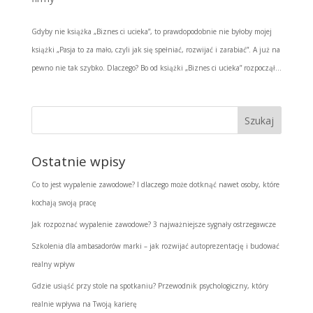
Gdyby nie książka „Biznes ci ucieka”, to prawdopodobnie nie byłoby mojej
książki „Pasja to za mało, czyli jak się spełniać, rozwijać i zarabiać”. A już na
pewno nie tak szybko. Dlaczego? Bo od książki „Biznes ci ucieka” rozpoczął...
Ostatnie wpisy
Co to jest wypalenie zawodowe? I dlaczego może dotknąć nawet osoby, które
kochają swoją pracę
Jak rozpoznać wypalenie zawodowe? 3 najważniejsze sygnały ostrzegawcze
Szkolenia dla ambasadorów marki – jak rozwijać autoprezentację i budować
realny wpływ
Gdzie usiąść przy stole na spotkaniu? Przewodnik psychologiczny, który
realnie wpływa na Twoją karierę