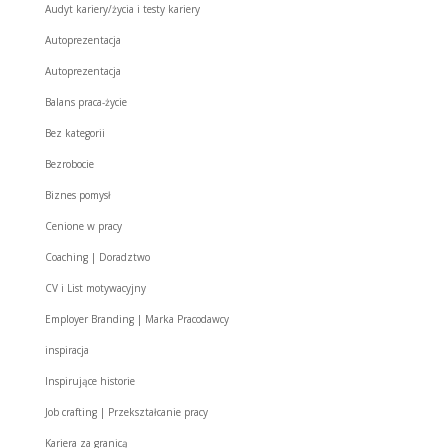
Audyt kariery/życia i testy kariery
Autoprezentacja
Autoprezentacja
Balans praca-życie
Bez kategorii
Bezrobocie
Biznes pomysł
Cenione w pracy
Coaching | Doradztwo
CV i List motywacyjny
Employer Branding | Marka Pracodawcy
inspiracja
Inspirujące historie
Job crafting | Przekształcanie pracy
Kariera za granicą