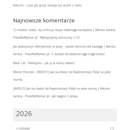
Kołczini – czyli jak język rozwija się razem z nami
Najnowsze komentarze
Co możesz zrobić, by uniknąć błędu idealnego kandydata | Mentor kariery -
PracaNaWymiar.pl
-
Wykopujemy archaizmy z CV
Jak podwyższyć efektywność w pracy – proste techniki dla każdego | Mentor
kariery - PracaNaWymiar.pl
-
5 działań do dostania tego czego chcesz
Black Cat
-
Podwyżka – jak ją w końcu dostać?
Wiktor Plisinski
-
[WIDEO] Jak się dostać do Reprezentacji Polski w piłce
nożnej
[WIDEO] Jak się dostać do Reprezentacji Polski w piłce nożnej | Mentor
kariery - PracaNaWymiar.pl
-
Jak wygrać z presją
2026
+
czerwiec
(1)