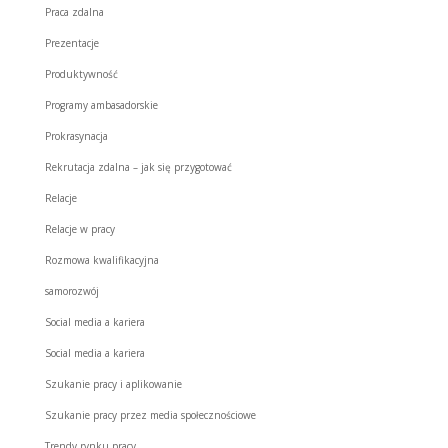
Praca zdalna
Prezentacje
Produktywność
Programy ambasadorskie
Prokrasynacja
Rekrutacja zdalna – jak się przygotować
Relacje
Relacje w pracy
Rozmowa kwalifikacyjna
samorozwój
Social media a kariera
Social media a kariera
Szukanie pracy i aplikowanie
Szukanie pracy przez media społecznościowe
Trendy rynku pracy