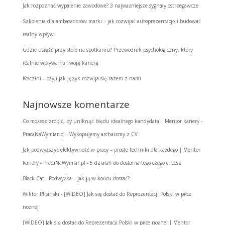
Jak rozpoznać wypalenie zawodowe? 3 najważniejsze sygnały ostrzegawcze
Szkolenia dla ambasadorów marki – jak rozwijać autoprezentację i budować
realny wpływ
Gdzie usiąść przy stole na spotkaniu? Przewodnik psychologiczny, który
realnie wpływa na Twoją karierę
Kołczini – czyli jak język rozwija się razem z nami
Najnowsze komentarze
Co możesz zrobić, by uniknąć błędu idealnego kandydata | Mentor kariery -
PracaNaWymiar.pl
-
Wykopujemy archaizmy z CV
Jak podwyższyć efektywność w pracy – proste techniki dla każdego | Mentor
kariery - PracaNaWymiar.pl
-
5 działań do dostania tego czego chcesz
Black Cat
-
Podwyżka – jak ją w końcu dostać?
Wiktor Plisinski
-
[WIDEO] Jak się dostać do Reprezentacji Polski w piłce
nożnej
[WIDEO] Jak się dostać do Reprezentacji Polski w piłce nożnej | Mentor