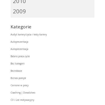
2010
2009
Kategorie
Audyt kariery/życia i testy kariery
Autoprezentacja
Autoprezentacja
Balans praca-życie
Bez kategorii
Bezrobocie
Biznes pomysł
Cenione w pracy
Coaching | Doradztwo
CV i List motywacyjny