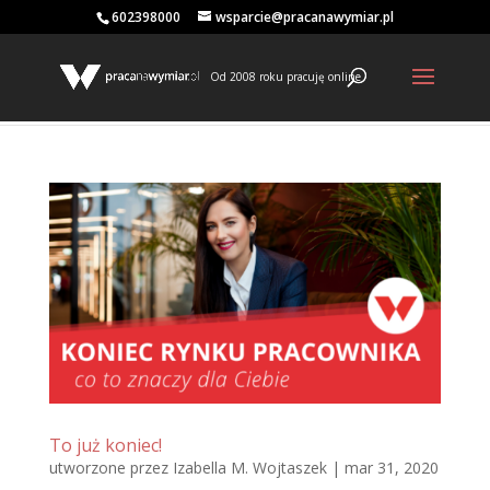
602398000
wsparcie@pracanawymiar.pl
Od 2008 roku pracuję online
To już koniec!
utworzone przez
Izabella M. Wojtaszek
|
mar 31, 2020