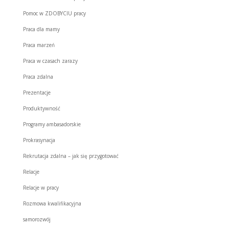
Pomoc w ZDOBYCIU pracy
Praca dla mamy
Praca marzeń
Praca w czasach zarazy
Praca zdalna
Prezentacje
Produktywność
Programy ambasadorskie
Prokrasynacja
Rekrutacja zdalna – jak się przygotować
Relacje
Relacje w pracy
Rozmowa kwalifikacyjna
samorozwój