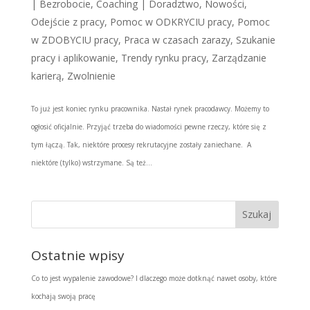
|
Bezrobocie
,
Coaching | Doradztwo
,
Nowości
,
Odejście z pracy
,
Pomoc w ODKRYCIU pracy
,
Pomoc
w ZDOBYCIU pracy
,
Praca w czasach zarazy
,
Szukanie
pracy i aplikowanie
,
Trendy rynku pracy
,
Zarządzanie
karierą
,
Zwolnienie
To już jest koniec rynku pracownika. Nastał rynek pracodawcy. Możemy to
ogłosić oficjalnie. Przyjąć trzeba do wiadomości pewne rzeczy, które się z
tym łączą. Tak, niektóre procesy rekrutacyjne zostały zaniechane. A
niektóre (tylko) wstrzymane. Są też...
Ostatnie wpisy
Co to jest wypalenie zawodowe? I dlaczego może dotknąć nawet osoby, które
kochają swoją pracę