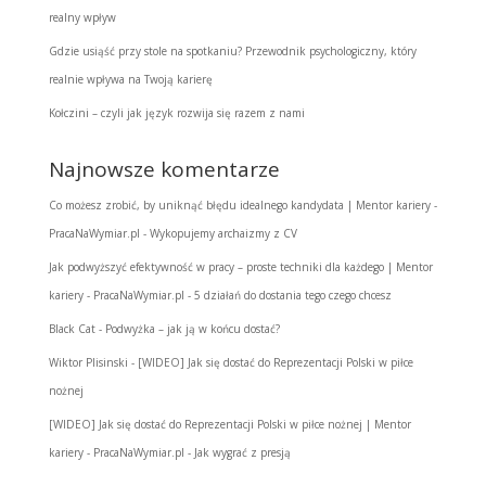
realny wpływ
Gdzie usiąść przy stole na spotkaniu? Przewodnik psychologiczny, który
realnie wpływa na Twoją karierę
Kołczini – czyli jak język rozwija się razem z nami
Najnowsze komentarze
Co możesz zrobić, by uniknąć błędu idealnego kandydata | Mentor kariery -
PracaNaWymiar.pl
-
Wykopujemy archaizmy z CV
Jak podwyższyć efektywność w pracy – proste techniki dla każdego | Mentor
kariery - PracaNaWymiar.pl
-
5 działań do dostania tego czego chcesz
Black Cat
-
Podwyżka – jak ją w końcu dostać?
Wiktor Plisinski
-
[WIDEO] Jak się dostać do Reprezentacji Polski w piłce
nożnej
[WIDEO] Jak się dostać do Reprezentacji Polski w piłce nożnej | Mentor
kariery - PracaNaWymiar.pl
-
Jak wygrać z presją