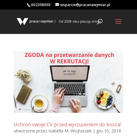
602398000
wsparcie@pracanawymiar.pl
Od 2008 roku pracuję online
Uchroń swoje CV przed wyrzuceniem do kosza!
utworzone przez
Izabella M. Wojtaszek
|
gru 10, 2018