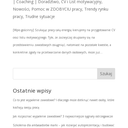
|
Coaching | Doradztwo
,
CV i List motywacyjny
,
Nowości
,
Pomoc w ZDOBYCIU pracy
,
Trendy rynku
pracy
,
Trudne sytuacje
[Wpis gościnny] Szukając pracy całą energię kierujemy na przygotowanie CV
oraz listu motywacyjnego. Tyle, że zazwyczaj skupiamy się na
przedstawieniu zawodowych osiągnięć, natomiast na pozostałe kwestie, a
konkretnie zgody na przetwarzanie danych osobowych, może już...
Ostatnie wpisy
Co to jest wypalenie zawodowe? I dlaczego może dotknąć nawet osoby, które
kochają swoją pracę
Jak rozpoznać wypalenie zawodowe? 3 najważniejsze sygnały ostrzegawcze
Szkolenia dla ambasadorów marki – jak rozwijać autoprezentację i budować