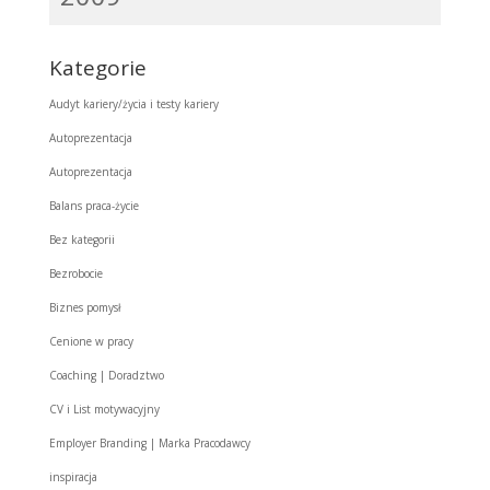
Kategorie
Audyt kariery/życia i testy kariery
Autoprezentacja
Autoprezentacja
Balans praca-życie
Bez kategorii
Bezrobocie
Biznes pomysł
Cenione w pracy
Coaching | Doradztwo
CV i List motywacyjny
Employer Branding | Marka Pracodawcy
inspiracja