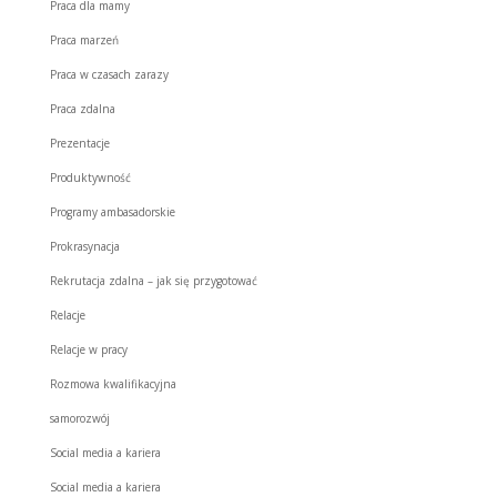
Praca dla mamy
Praca marzeń
Praca w czasach zarazy
Praca zdalna
Prezentacje
Produktywność
Programy ambasadorskie
Prokrasynacja
Rekrutacja zdalna – jak się przygotować
Relacje
Relacje w pracy
Rozmowa kwalifikacyjna
samorozwój
Social media a kariera
Social media a kariera