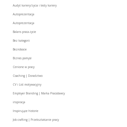
Audyt kariery/życia i testy kariery
Autoprezentacja
Autoprezentacja
Balans praca-życie
Bez kategorii
Bezrobocie
Biznes pomysł
Cenione w pracy
Coaching | Doradztwo
CV i List motywacyjny
Employer Branding | Marka Pracodawcy
inspiracja
Inspirujące historie
Job crafting | Przekształcanie pracy