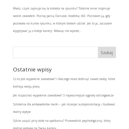
Wiesz, czym zajmuje się ta kobieta na rysunku? Totalnie mnie inspiruje
swoim zawodem. Poznaj panią Danusie, modelkę +60. Poznałam ją, gdy
pozowała na kursie rysunku, w którym brałam udział. Jak to ja, zaczęłam
wypytywać ją o koleje kariery. Mówiąc nie wprost,...
Ostatnie wpisy
Co to jest wypalenie zawodowe? I dlaczego może dotknąć nawet osoby, które
kochają swoją pracę
Jak rozpoznać wypalenie zawodowe? 3 najważniejsze sygnały ostrzegawcze
Szkolenia dla ambasadorów marki – jak rozwijać autoprezentację i budować
realny wpływ
Gdzie usiąść przy stole na spotkaniu? Przewodnik psychologiczny, który
realnie wpływa na Twoją karierę