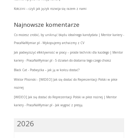
Kołczini – czyli jak język rozwija się razem z nami
Najnowsze komentarze
Co możesz zrobić, by uniknąć błędu idealnego kandydata | Mentor kariery -
PracaNaWymiar.pl
-
Wykopujemy archaizmy z CV
Jak podwyższyć efektywność w pracy – proste techniki dla każdego | Mentor
kariery - PracaNaWymiar.pl
-
5 działań do dostania tego czego chcesz
Black Cat
-
Podwyżka – jak ją w końcu dostać?
Wiktor Plisinski
-
[WIDEO] Jak się dostać do Reprezentacji Polski w piłce
nożnej
[WIDEO] Jak się dostać do Reprezentacji Polski w piłce nożnej | Mentor
kariery - PracaNaWymiar.pl
-
Jak wygrać z presją
2026