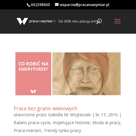
602398000
wsparcie@pracanawymiar.pl
Od 2008 roku pracuję online
Praca bez granic wiekowych
utworzone przez
Izabella M. Wojtaszek
|
lis 17, 2016
|
Balans praca-życie
,
Inspirujące historie
,
Moda w pracy
,
Praca marzeń
,
Trendy rynku pracy