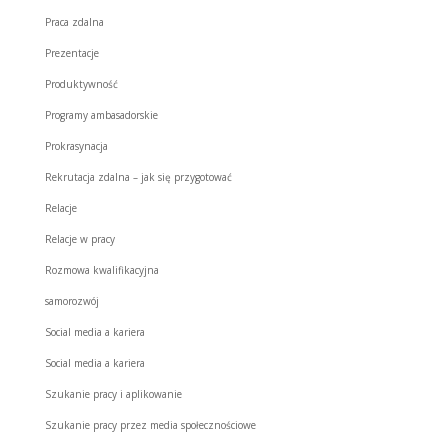
Praca zdalna
Prezentacje
Produktywność
Programy ambasadorskie
Prokrasynacja
Rekrutacja zdalna – jak się przygotować
Relacje
Relacje w pracy
Rozmowa kwalifikacyjna
samorozwój
Social media a kariera
Social media a kariera
Szukanie pracy i aplikowanie
Szukanie pracy przez media społecznościowe