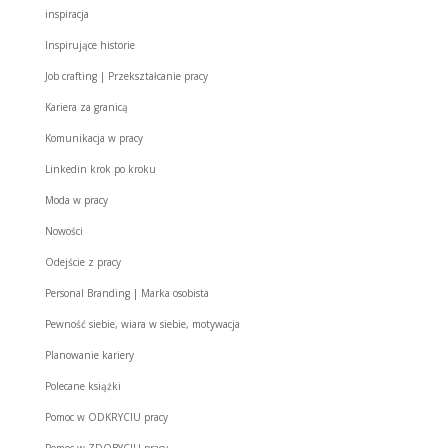
inspiracja
Inspirujące historie
Job crafting | Przekształcanie pracy
Kariera za granicą
Komunikacja w pracy
Linkedin krok po kroku
Moda w pracy
Nowości
Odejście z pracy
Personal Branding | Marka osobista
Pewność siebie, wiara w siebie, motywacja
Planowanie kariery
Polecane książki
Pomoc w ODKRYCIU pracy
Pomoc w ZDOBYCIU pracy