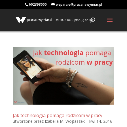
602398000
wsparcie@pracanawymiar.pl
Od 2008 roku pracuję online
Jak technologia pomaga rodzicom w pracy
utworzone przez
Izabella M. Wojtaszek
|
kwi 14, 2016