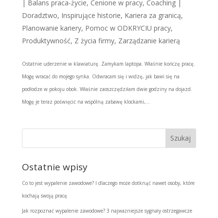
|
Balans praca-życie
,
Cenione w pracy
,
Coaching |
Doradztwo
,
Inspirujące historie
,
Kariera za granicą
,
Planowanie kariery
,
Pomoc w ODKRYCIU pracy
,
Produktywność
,
Z życia firmy
,
Zarządzanie karierą
Ostatnie uderzenie w klawiaturę. Zamykam laptopa. Właśnie kończę pracę.
Mogę wracać do mojego synka. Odwracam się i widzę, jak bawi się na
podłodze w pokoju obok. Właśnie zaoszczędziłam dwie godziny na dojazd.
Mogę je teraz poświęcić na wspólną zabawę klockami,...
Ostatnie wpisy
Co to jest wypalenie zawodowe? I dlaczego może dotknąć nawet osoby, które
kochają swoją pracę
Jak rozpoznać wypalenie zawodowe? 3 najważniejsze sygnały ostrzegawcze