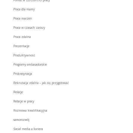
Praca dla mamy
Praca marzeń
Praca w czasach zarazy
Praca zdalna
Prezentacje
Produktywność
Programy ambasadorskie
Prokrasynacja
Rekrutacja zdalna – jak się przygotować
Relacje
Relacje w pracy
Rozmowa kwalifikacyjna
samorozwój
Social media a kariera