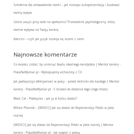
Szkolenia dla ambasadorów marki – jak rozwijać autoprezentację i budować
realny wpływ
Gdzie usiąść przy stole na spotkaniu? Przewodnik psychologiczny, który
realnie wpływa na Twoją karierę
Kołczini – czyli jak język rozwija się razem z nami
Najnowsze komentarze
Co możesz zrobić, by uniknąć błędu idealnego kandydata | Mentor kariery -
PracaNaWymiar.pl
-
Wykopujemy archaizmy z CV
Jak podwyższyć efektywność w pracy – proste techniki dla każdego | Mentor
kariery - PracaNaWymiar.pl
-
5 działań do dostania tego czego chcesz
Black Cat
-
Podwyżka – jak ją w końcu dostać?
Wiktor Plisinski
-
[WIDEO] Jak się dostać do Reprezentacji Polski w piłce
nożnej
[WIDEO] Jak się dostać do Reprezentacji Polski w piłce nożnej | Mentor
kariery - PracaNaWymiar.pl
-
Jak wygrać z presją