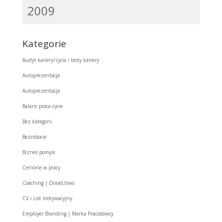
2009
Kategorie
Audyt kariery/życia i testy kariery
Autoprezentacja
Autoprezentacja
Balans praca-życie
Bez kategorii
Bezrobocie
Biznes pomysł
Cenione w pracy
Coaching | Doradztwo
CV i List motywacyjny
Employer Branding | Marka Pracodawcy