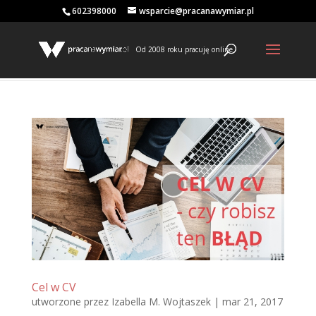
602398000
wsparcie@pracanawymiar.pl
Od 2008 roku pracuję online
Cel w CV
utworzone przez
Izabella M. Wojtaszek
|
mar 21, 2017