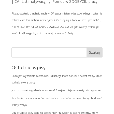
|
CV i List motywacyjny
,
Pomoc w ZDOBYCIU pracy
Pisząc ostatnio o archaizmach w CV zapomniałam o jeszcze jednym. Właśnie
zobaczyłam ten archaizm w czyimś CV i chcę się z tobą od razu podzielić.:)
NIE WPISUJEMY CELU ZAWODOWEGO DO CV! Cel jest ważny. Warto go
mieć określonego, by m.in.: łatwiej namierzać oferty...
Ostatnie wpisy
Co to jest wypalenie zawodowe? I dlaczego może dotknąć nawet osoby, które
kochają swoją pracę
Jak rozpoznać wypalenie zawodowe? 3 najważniejsze sygnały ostrzegawcze
Szkolenia dla ambasadorów marki – jak rozwijać autoprezentację i budować
realny wpływ
Gdzie usiąść przy stole na spotkaniu? Przewodnik psychologiczny, który