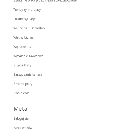
Szukanie pracy przez media społecznościowe
Trendy rynku pracy
Trudne sytuacje
Wellbeing | Dobrostan
Własny biznes
Wojtaszek.tv
Wypalenie zawodowe
Z życia firmy
Zarządzanie karierą
Zmiana pracy
Zwolnienie
Meta
Zaloguj się
Kanał wpisów