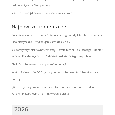
realnie wpływa na Twoją karierę
Kołczini – czyli jak język rozwija się razem z nami
Najnowsze komentarze
Co możesz zrobić, by uniknąć błędu idealnego kandydata | Mentor kariery -
PracaNaWymiar.pl
-
Wykopujemy archaizmy z CV
Jak podwyższyć efektywność w pracy – proste techniki dla każdego | Mentor
kariery - PracaNaWymiar.pl
-
5 działań do dostania tego czego chcesz
Black Cat
-
Podwyżka – jak ją w końcu dostać?
Wiktor Plisinski
-
[WIDEO] Jak się dostać do Reprezentacji Polski w piłce
nożnej
[WIDEO] Jak się dostać do Reprezentacji Polski w piłce nożnej | Mentor
kariery - PracaNaWymiar.pl
-
Jak wygrać z presją
2026