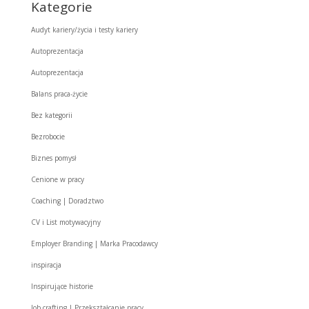
Kategorie
Audyt kariery/życia i testy kariery
Autoprezentacja
Autoprezentacja
Balans praca-życie
Bez kategorii
Bezrobocie
Biznes pomysł
Cenione w pracy
Coaching | Doradztwo
CV i List motywacyjny
Employer Branding | Marka Pracodawcy
inspiracja
Inspirujące historie
Job crafting | Przekształcanie pracy